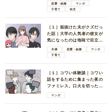
恋愛・結婚
マンガ
子育て
幼児
［１］垢抜けた夫がクズだっ
た話｜大学の人気者の彼女が
気になったのは地味で目立た
ない男子学生
夫婦
恋愛・結婚
マンガ
子育て
［１］コワい体験談｜コワい
話をするために集まった夜の
ファミレス。口火を切ったの
は電車好きの男の子ママ
マンガ