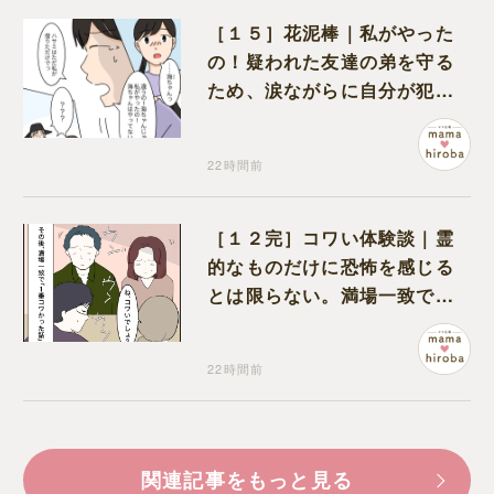
［１５］花泥棒｜私がやった
の！疑われた友達の弟を守る
ため、涙ながらに自分が犯人
だと名乗り出た娘
22時間前
［１２完］コワい体験談｜霊
的なものだけに恐怖を感じる
とは限らない。満場一致でコ
ワいと認定された意外な体験
22時間前
関連記事をもっと見る