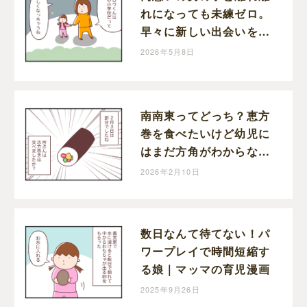
れになっても未練ゼロ。
早々に新しい出会いを待
つ切り替えの早い娘｜マ
2026年5月8日
ッマの育児漫画
南南東ってどっち？恵方
巻を食べたいけど幼児に
はまだ方角がわからない
｜マッマの育児漫画
2026年2月10日
数日なんて待てない！パ
ワープレイで時間短縮す
る娘｜マッマの育児漫画
2025年9月26日