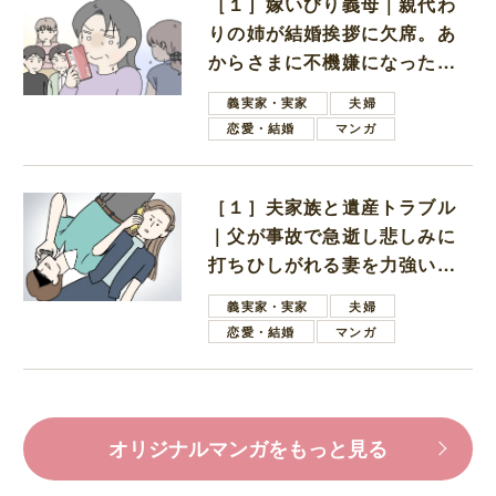
［１］嫁いびり義母｜親代わ
りの姉が結婚挨拶に欠席。あ
からさまに不機嫌になった義
母
義実家・実家
夫婦
恋愛・結婚
マンガ
［１］夫家族と遺産トラブル
｜父が事故で急逝し悲しみに
打ちひしがれる妻を力強い言
葉で励ます夫
義実家・実家
夫婦
恋愛・結婚
マンガ
オリジナルマンガをもっと見る