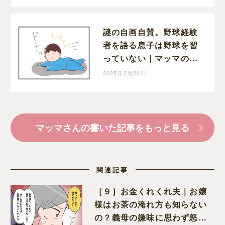
謎の自画自賛。野球経験
者を語る息子は野球を習
っていない｜マッマの育
児漫画
2025年2月20日
マッマさんの書いた記事をもっと見る
関連記事
［９］お金くれくれ夫｜お嬢
様はお茶の淹れ方も知らない
の？義母の嫌味に思わず怒り