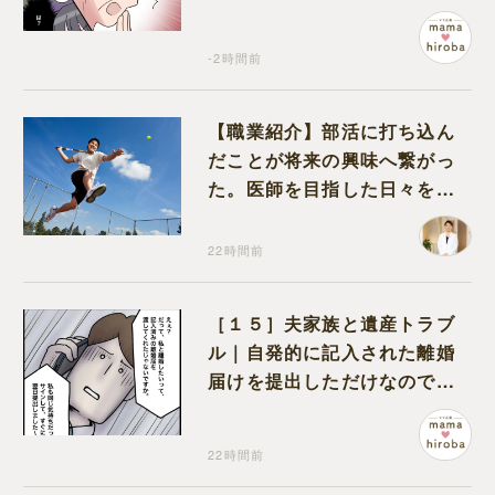
が込み上げる
-2時間前
【職業紹介】部活に打ち込ん
だことが将来の興味へ繋がっ
た。医師を目指した日々を振
り返って思うこと
22時間前
［１５］夫家族と遺産トラブ
ル｜自発的に記入された離婚
届けを提出しただけなので、
何も問題なし
22時間前