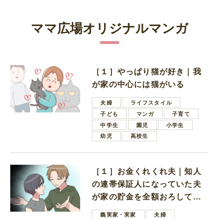
ママ広場オリジナルマンガ
［１］やっぱり猫が好き｜我
が家の中心には猫がいる
夫婦
ライフスタイル
子ども
マンガ
子育て
中学生
園児
小学生
幼児
高校生
［１］お金くれくれ夫｜知人
の連帯保証人になっていた夫
が家の貯金を全額おろしてほ
しいと言ってきた
義実家・実家
夫婦