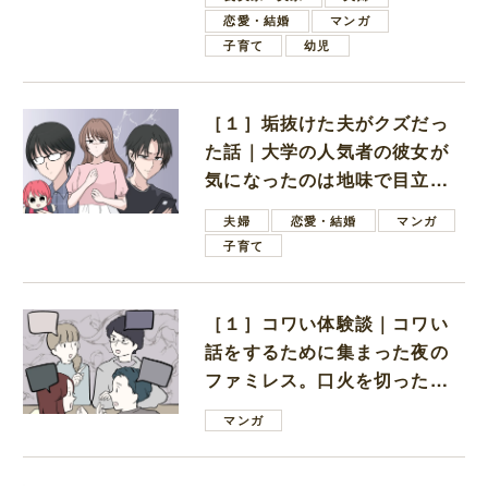
恋愛・結婚
マンガ
子育て
幼児
［１］垢抜けた夫がクズだっ
た話｜大学の人気者の彼女が
気になったのは地味で目立た
ない男子学生
夫婦
恋愛・結婚
マンガ
子育て
［１］コワい体験談｜コワい
話をするために集まった夜の
ファミレス。口火を切ったの
は電車好きの男の子ママ
マンガ