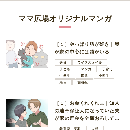
ママ広場オリジナルマンガ
［１］やっぱり猫が好き｜我
が家の中心には猫がいる
夫婦
ライフスタイル
子ども
マンガ
子育て
中学生
園児
小学生
幼児
高校生
［１］お金くれくれ夫｜知人
の連帯保証人になっていた夫
が家の貯金を全額おろしてほ
しいと言ってきた
義実家・実家
夫婦