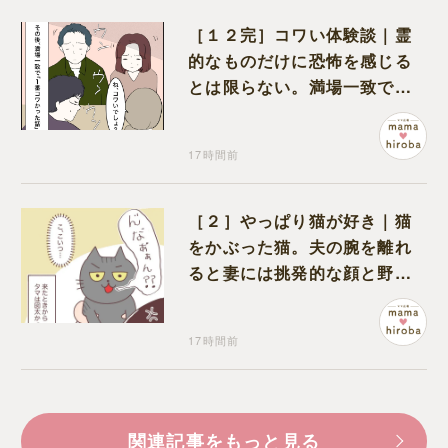
［１２完］コワい体験談｜霊
的なものだけに恐怖を感じる
とは限らない。満場一致でコ
ワいと認定された意外な体験
17時間前
［２］やっぱり猫が好き｜猫
をかぶった猫。夫の腕を離れ
ると妻には挑発的な顔と野太
い鳴き声
17時間前
関連記事をもっと見る