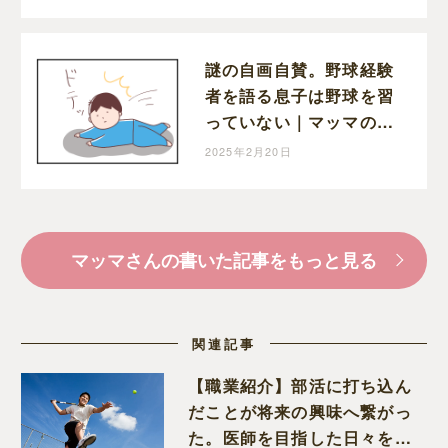
謎の自画自賛。野球経験
者を語る息子は野球を習
っていない｜マッマの育
児漫画
2025年2月20日
マッマさんの書いた記事をもっと見る
関連記事
【職業紹介】部活に打ち込ん
だことが将来の興味へ繋がっ
た。医師を目指した日々を振