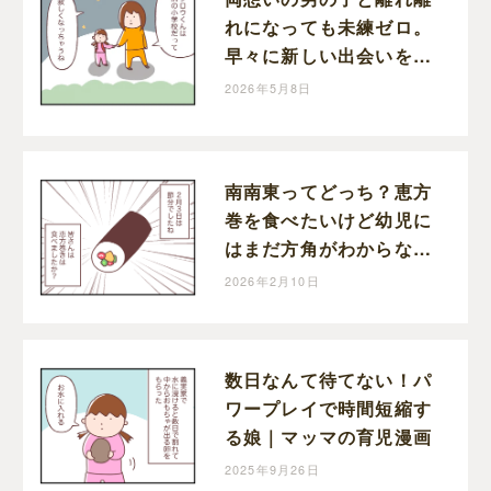
れになっても未練ゼロ。
早々に新しい出会いを待
つ切り替えの早い娘｜マ
2026年5月8日
ッマの育児漫画
南南東ってどっち？恵方
巻を食べたいけど幼児に
はまだ方角がわからない
｜マッマの育児漫画
2026年2月10日
数日なんて待てない！パ
ワープレイで時間短縮す
る娘｜マッマの育児漫画
2025年9月26日