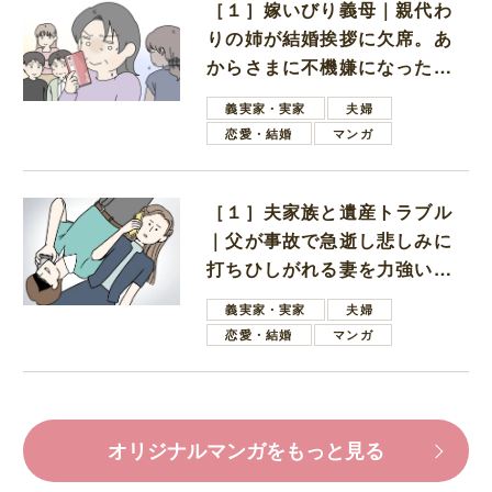
［１］嫁いびり義母｜親代わ
りの姉が結婚挨拶に欠席。あ
からさまに不機嫌になった義
母
義実家・実家
夫婦
恋愛・結婚
マンガ
［１］夫家族と遺産トラブル
｜父が事故で急逝し悲しみに
打ちひしがれる妻を力強い言
葉で励ます夫
義実家・実家
夫婦
恋愛・結婚
マンガ
オリジナルマンガをもっと見る