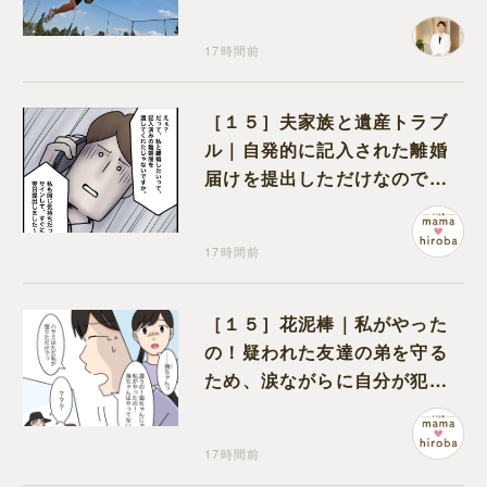
り返って思うこと
17時間前
［１５］夫家族と遺産トラブ
ル｜自発的に記入された離婚
届けを提出しただけなので、
何も問題なし
17時間前
［１５］花泥棒｜私がやった
の！疑われた友達の弟を守る
ため、涙ながらに自分が犯人
だと名乗り出た娘
17時間前