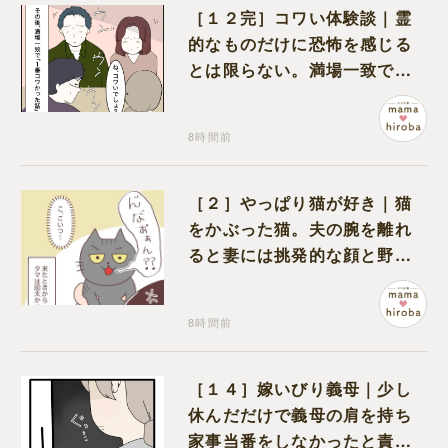
［１２完］コワい体験談｜霊
的なものだけに恐怖を感じる
とは限らない。満場一致でコ
ワいと認定された意外な体験
8時間前
［２］やっぱり猫が好き｜猫
をかぶった猫。夫の腕を離れ
ると妻には挑発的な顔と野太
い鳴き声
8時間前
［１４］嫁いびり義母｜少し
休んだだけで義母の肩を持ち
家事当番をしなかったと責め