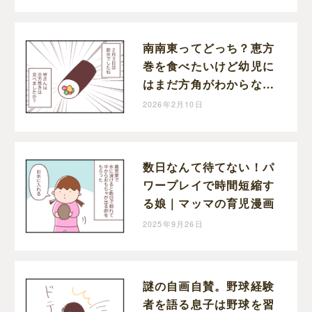
南南東ってどっち？恵方
巻を食べたいけど幼児に
はまだ方角がわからない
｜マッマの育児漫画
2026年2月10日
数日なんて待てない！パ
ワープレイで時間短縮す
る娘｜マッマの育児漫画
2025年9月26日
謎の自画自賛。野球経験
者を語る息子は野球を習