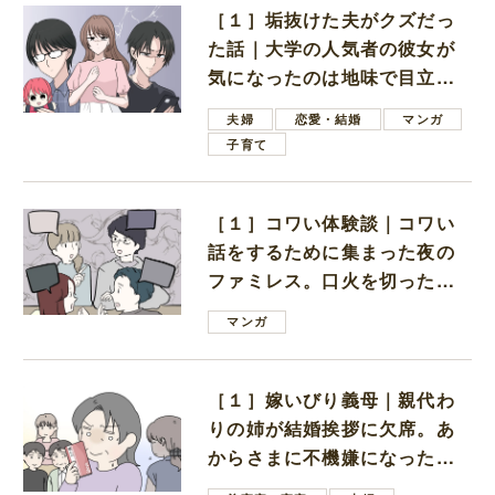
［１］垢抜けた夫がクズだっ
た話｜大学の人気者の彼女が
気になったのは地味で目立た
ない男子学生
夫婦
恋愛・結婚
マンガ
子育て
［１］コワい体験談｜コワい
話をするために集まった夜の
ファミレス。口火を切ったの
は電車好きの男の子ママ
マンガ
［１］嫁いびり義母｜親代わ
りの姉が結婚挨拶に欠席。あ
からさまに不機嫌になった義
母