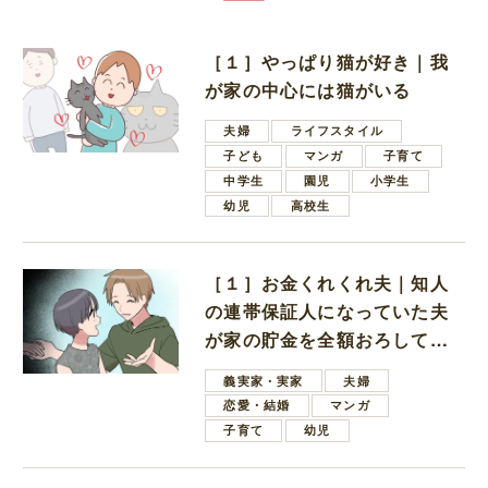
［１］やっぱり猫が好き｜我
が家の中心には猫がいる
夫婦
ライフスタイル
子ども
マンガ
子育て
中学生
園児
小学生
幼児
高校生
［１］お金くれくれ夫｜知人
の連帯保証人になっていた夫
が家の貯金を全額おろしてほ
しいと言ってきた
義実家・実家
夫婦
恋愛・結婚
マンガ
子育て
幼児