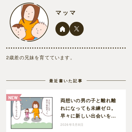
マッマ
2歳差の兄妹を育てています。
最近書いた記事
両想いの男の子と離れ離
れになっても未練ゼロ。
早々に新しい出会いを待
つ切り替えの早い娘｜マ
2026年5月8日
ッマの育児漫画