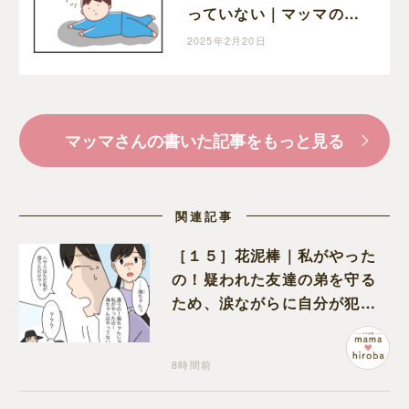
っていない｜マッマの育
児漫画
2025年2月20日
マッマさんの書いた記事をもっと見る
関連記事
［１５］花泥棒｜私がやった
の！疑われた友達の弟を守る
ため、涙ながらに自分が犯人
だと名乗り出た娘
8時間前