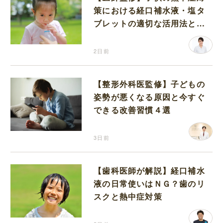
策における経口補水液・塩タ
ブレットの適切な活用法と水
分補給の注意点
2日前
【整形外科医監修】子どもの
姿勢が悪くなる原因と今すぐ
できる改善習慣４選
3日前
【歯科医師が解説】経口補水
液の日常使いはＮＧ？歯のリ
スクと熱中症対策