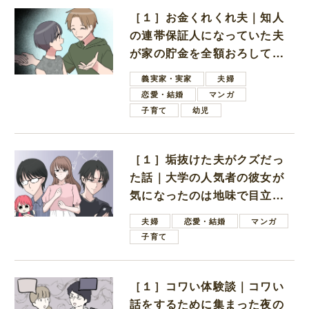
［１］お金くれくれ夫｜知人
の連帯保証人になっていた夫
が家の貯金を全額おろしてほ
しいと言ってきた
義実家・実家
夫婦
恋愛・結婚
マンガ
子育て
幼児
［１］垢抜けた夫がクズだっ
た話｜大学の人気者の彼女が
気になったのは地味で目立た
ない男子学生
夫婦
恋愛・結婚
マンガ
子育て
［１］コワい体験談｜コワい
話をするために集まった夜の