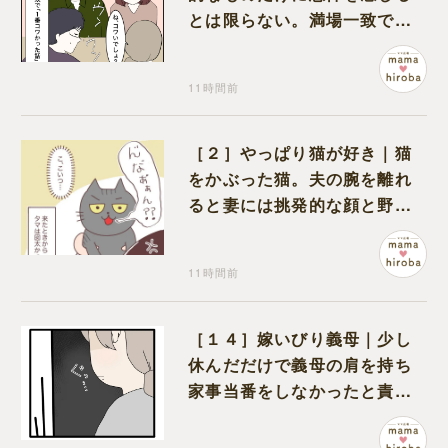
とは限らない。満場一致でコ
ワいと認定された意外な体験
11時間前
［２］やっぱり猫が好き｜猫
をかぶった猫。夫の腕を離れ
ると妻には挑発的な顔と野太
い鳴き声
11時間前
［１４］嫁いびり義母｜少し
休んだだけで義母の肩を持ち
家事当番をしなかったと責め
る夫