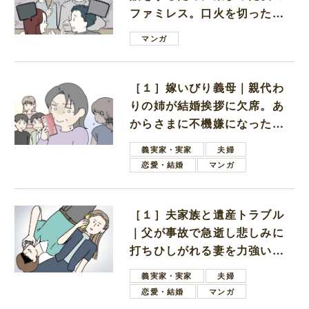
ファミレス。口火を切ったの
は電車好きの男の子ママ
マンガ
［１］嫁いびり義母｜親代わ
りの姉が結婚挨拶に欠席。あ
からさまに不機嫌になった義
母
義実家・実家
夫婦
恋愛・結婚
マンガ
［１］夫家族と遺産トラブル
｜父が事故で急逝し悲しみに
打ちひしがれる妻を力強い言
葉で励ます夫
義実家・実家
夫婦
恋愛・結婚
マンガ