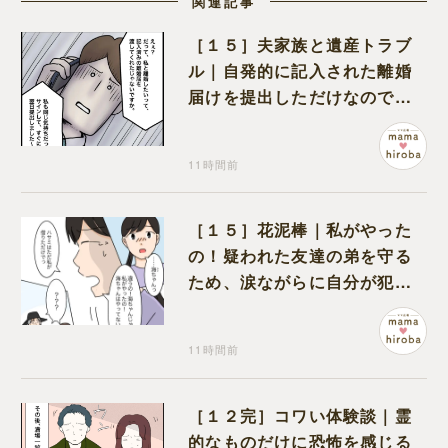
関連記事
［１５］夫家族と遺産トラブ
ル｜自発的に記入された離婚
届けを提出しただけなので、
何も問題なし
11時間前
［１５］花泥棒｜私がやった
の！疑われた友達の弟を守る
ため、涙ながらに自分が犯人
だと名乗り出た娘
11時間前
［１２完］コワい体験談｜霊
的なものだけに恐怖を感じる