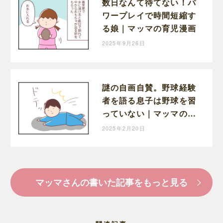
数日なんて待てない！パ
ワープレイで時間短縮す
る娘｜マッマの育児漫画
2025年9月26日
謎の自画自賛。野球経験
者を語る息子は野球を習
っていない｜マッマの育
児漫画
2025年2月20日
マッマさんの書いた記事をもっと見る