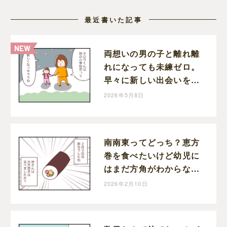
最近書いた記事
両想いの男の子と離れ離
れになっても未練ゼロ。
早々に新しい出会いを待
つ切り替えの早い娘｜マ
2026年5月8日
ッマの育児漫画
南南東ってどっち？恵方
巻を食べたいけど幼児に
はまだ方角がわからない
｜マッマの育児漫画
2026年2月10日