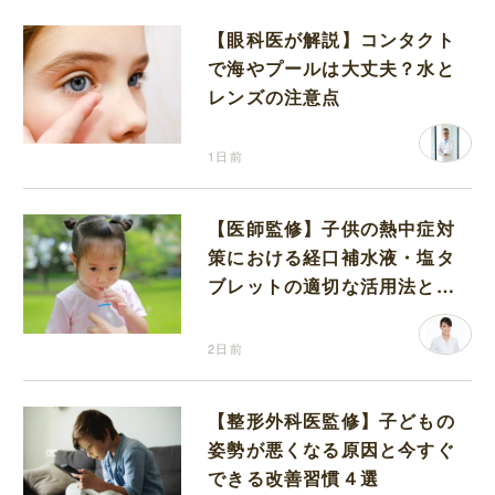
【眼科医が解説】コンタクト
で海やプールは大丈夫？水と
レンズの注意点
1日前
【医師監修】子供の熱中症対
策における経口補水液・塩タ
ブレットの適切な活用法と水
分補給の注意点
2日前
【整形外科医監修】子どもの
姿勢が悪くなる原因と今すぐ
できる改善習慣４選