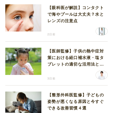
【眼科医が解説】コンタクト
で海やプールは大丈夫？水と
レンズの注意点
2日前
【医師監修】子供の熱中症対
策における経口補水液・塩タ
ブレットの適切な活用法と水
分補給の注意点
3日前
【整形外科医監修】子どもの
姿勢が悪くなる原因と今すぐ
できる改善習慣４選