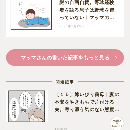
謎の自画自賛。野球経験
者を語る息子は野球を習
っていない｜マッマの育
児漫画
2025年2月20日
マッマさんの書いた記事をもっと見る
関連記事
［１５］嫁いびり義母｜妻の
不安をやきもちで片付ける
夫。寄り添う気のない態度に
モヤモヤが募る
4時間前