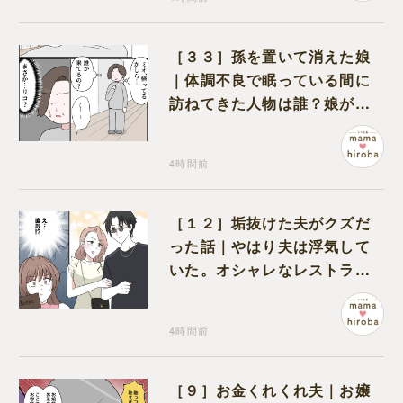
［３３］孫を置いて消えた娘
｜体調不良で眠っている間に
訪ねてきた人物は誰？娘が戻
ってきたのかと不安になる
4時間前
［１２］垢抜けた夫がクズだ
った話｜やはり夫は浮気して
いた。オシャレなレストラン
で夫の浮気現場に遭遇
4時間前
［９］お金くれくれ夫｜お嬢