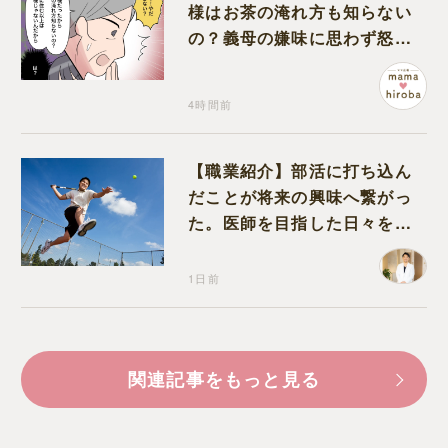
様はお茶の淹れ方も知らない
の？義母の嫌味に思わず怒り
が込み上げる
4時間前
【職業紹介】部活に打ち込ん
だことが将来の興味へ繋がっ
た。医師を目指した日々を振
り返って思うこと
1日前
関連記事をもっと見る