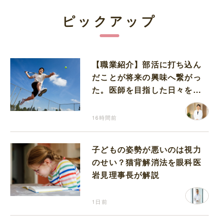
ピックアップ
【職業紹介】部活に打ち込ん
だことが将来の興味へ繋がっ
た。医師を目指した日々を振
り返って思うこと
16時間前
子どもの姿勢が悪いのは視力
のせい？猫背解消法を眼科医
岩見理事長が解説
1日前