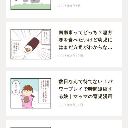
つ切り替えの早い娘｜マ
2026年5月8日
ッマの育児漫画
南南東ってどっち？恵方
巻を食べたいけど幼児に
はまだ方角がわからない
｜マッマの育児漫画
2026年2月10日
数日なんて待てない！パ
ワープレイで時間短縮す
る娘｜マッマの育児漫画
2025年9月26日