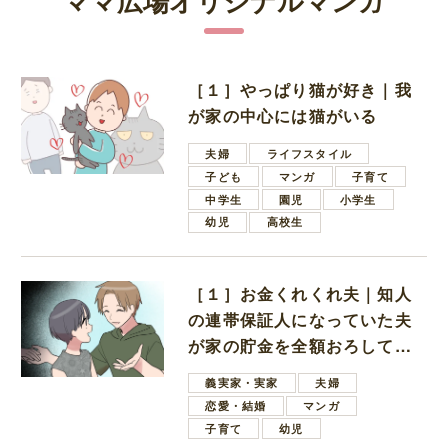
ママ広場オリジナルマンガ
［１］やっぱり猫が好き｜我
が家の中心には猫がいる
夫婦
ライフスタイル
子ども
マンガ
子育て
中学生
園児
小学生
幼児
高校生
［１］お金くれくれ夫｜知人
の連帯保証人になっていた夫
が家の貯金を全額おろしてほ
しいと言ってきた
義実家・実家
夫婦
恋愛・結婚
マンガ
子育て
幼児