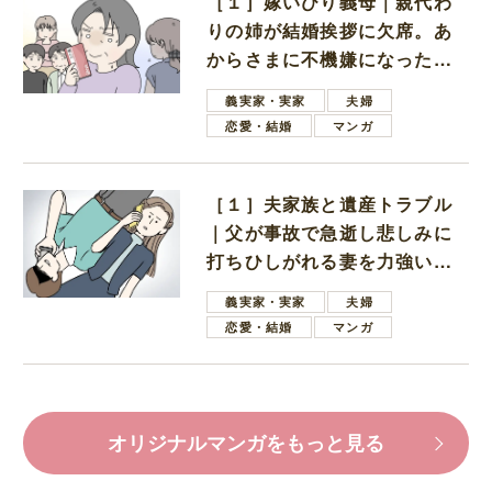
［１］嫁いびり義母｜親代わ
りの姉が結婚挨拶に欠席。あ
からさまに不機嫌になった義
母
義実家・実家
夫婦
恋愛・結婚
マンガ
［１］夫家族と遺産トラブル
｜父が事故で急逝し悲しみに
打ちひしがれる妻を力強い言
葉で励ます夫
義実家・実家
夫婦
恋愛・結婚
マンガ
オリジナルマンガをもっと見る