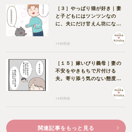
［３］やっぱり猫が好き｜妻
と子どもにはツンツンなの
に、夫にだけ甘えん坊になる
猫のギャップに癒される
14時間前
［１５］嫁いびり義母｜妻の
不安をやきもちで片付ける
夫。寄り添う気のない態度に
モヤモヤが募る
14時間前
関連記事をもっと見る