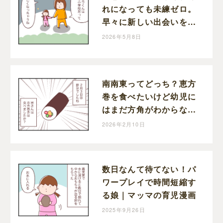
れになっても未練ゼロ。
早々に新しい出会いを待
つ切り替えの早い娘｜マ
2026年5月8日
ッマの育児漫画
南南東ってどっち？恵方
巻を食べたいけど幼児に
はまだ方角がわからない
｜マッマの育児漫画
2026年2月10日
数日なんて待てない！パ
ワープレイで時間短縮す
る娘｜マッマの育児漫画
2025年9月26日