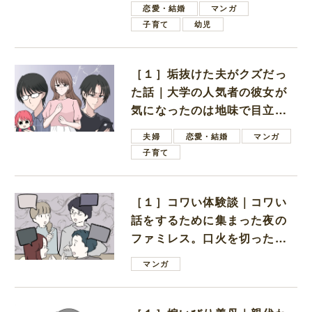
恋愛・結婚
マンガ
子育て
幼児
［１］垢抜けた夫がクズだっ
た話｜大学の人気者の彼女が
気になったのは地味で目立た
ない男子学生
夫婦
恋愛・結婚
マンガ
子育て
［１］コワい体験談｜コワい
話をするために集まった夜の
ファミレス。口火を切ったの
は電車好きの男の子ママ
マンガ