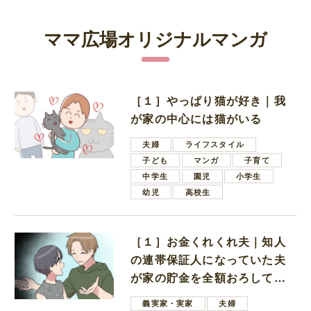
ママ広場オリジナルマンガ
［１］やっぱり猫が好き｜我
が家の中心には猫がいる
夫婦
ライフスタイル
子ども
マンガ
子育て
中学生
園児
小学生
幼児
高校生
［１］お金くれくれ夫｜知人
の連帯保証人になっていた夫
が家の貯金を全額おろしてほ
しいと言ってきた
義実家・実家
夫婦