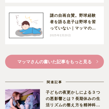
謎の自画自賛。野球経験
者を語る息子は野球を習
っていない｜マッマの育
児漫画
2025年2月20日
マッマさんの書いた記事をもっと見る
関連記事
子どもの夜更かしによる３つ
の悪影響とは？長期休みの生
活リズムの整え方を精神科医