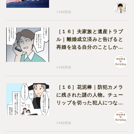
が解説
14時間前
［１６］夫家族と遺産トラブ
ル｜離婚成立済みと告げると
再婚を迫る自分のことしか考
えない元夫
14時間前
［１６］花泥棒｜防犯カメラ
に残された謎の人物。チュー
リップを切った犯人につなが
る証拠になるのか期待する
14時間前