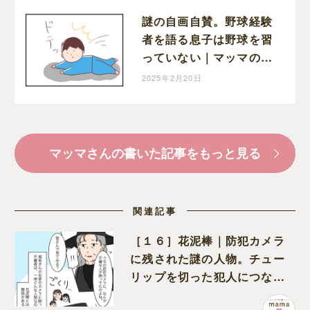
謎の自画自賛。野球経験
者を語る息子は野球を習
っていない｜マッマの育
児漫画
2025年2月20日
マッマさんの書いた記事をもっと見る
関連記事
［１６］花泥棒｜防犯カメラ
に残された謎の人物。チュー
リップを切った犯人につなが
る証拠になるのか期待する