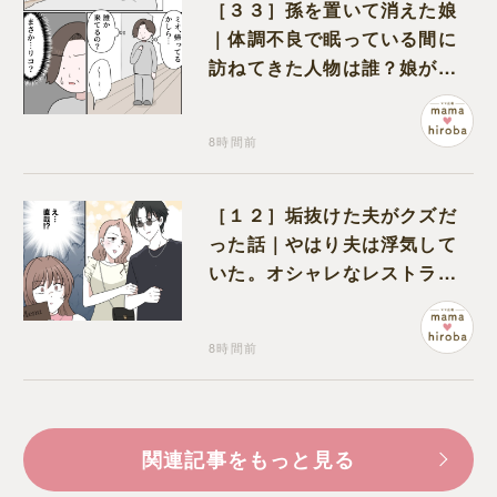
［３３］孫を置いて消えた娘
｜体調不良で眠っている間に
訪ねてきた人物は誰？娘が戻
ってきたのかと不安になる
8時間前
［１２］垢抜けた夫がクズだ
った話｜やはり夫は浮気して
いた。オシャレなレストラン
で夫の浮気現場に遭遇
8時間前
関連記事をもっと見る