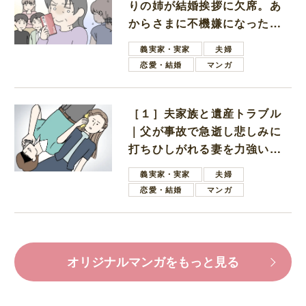
りの姉が結婚挨拶に欠席。あ
からさまに不機嫌になった義
母
義実家・実家
夫婦
恋愛・結婚
マンガ
［１］夫家族と遺産トラブル
｜父が事故で急逝し悲しみに
打ちひしがれる妻を力強い言
葉で励ます夫
義実家・実家
夫婦
恋愛・結婚
マンガ
オリジナルマンガをもっと見る