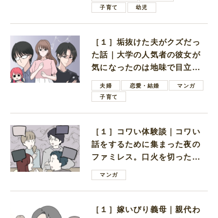
子育て
幼児
［１］垢抜けた夫がクズだっ
た話｜大学の人気者の彼女が
気になったのは地味で目立た
ない男子学生
夫婦
恋愛・結婚
マンガ
子育て
［１］コワい体験談｜コワい
話をするために集まった夜の
ファミレス。口火を切ったの
は電車好きの男の子ママ
マンガ
［１］嫁いびり義母｜親代わ