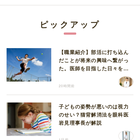
ピックアップ
【職業紹介】部活に打ち込ん
だことが将来の興味へ繋がっ
た。医師を目指した日々を振
り返って思うこと
20時間前
子どもの姿勢が悪いのは視力
のせい？猫背解消法を眼科医
岩見理事長が解説
1日前