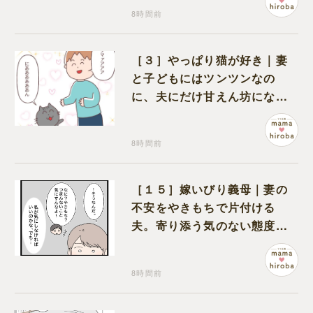
8時間前
［３］やっぱり猫が好き｜妻
と子どもにはツンツンなの
に、夫にだけ甘えん坊になる
猫のギャップに癒される
8時間前
［１５］嫁いびり義母｜妻の
不安をやきもちで片付ける
夫。寄り添う気のない態度に
モヤモヤが募る
8時間前