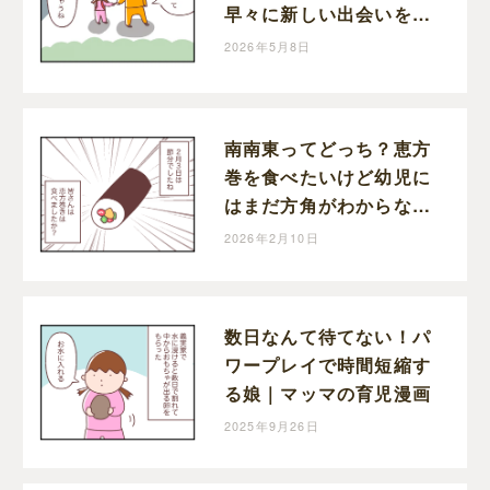
早々に新しい出会いを待
つ切り替えの早い娘｜マ
2026年5月8日
ッマの育児漫画
南南東ってどっち？恵方
巻を食べたいけど幼児に
はまだ方角がわからない
｜マッマの育児漫画
2026年2月10日
数日なんて待てない！パ
ワープレイで時間短縮す
る娘｜マッマの育児漫画
2025年9月26日