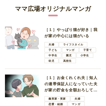
ママ広場オリジナルマンガ
［１］やっぱり猫が好き｜我
が家の中心には猫がいる
夫婦
ライフスタイル
子ども
マンガ
子育て
中学生
園児
小学生
幼児
高校生
［１］お金くれくれ夫｜知人
の連帯保証人になっていた夫
が家の貯金を全額おろしてほ
しいと言ってきた
義実家・実家
夫婦
恋愛・結婚
マンガ