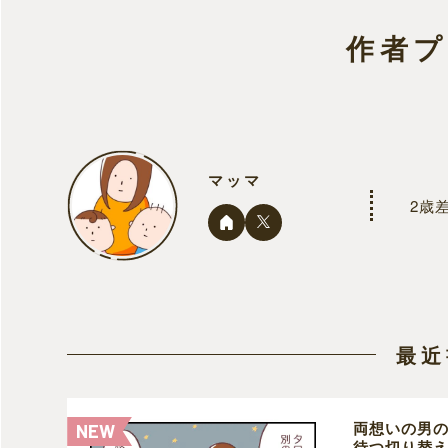
作者
マッマ
2歳
最近
両想いの男
待つ切り替