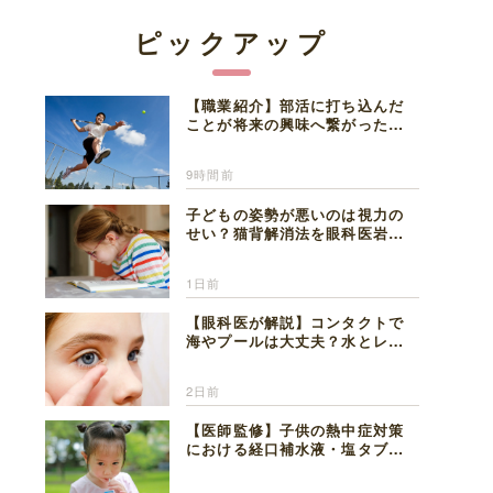
ピックアップ
【職業紹介】部活に打ち込んだ
ことが将来の興味へ繋がった。
医師を目指した日々を振り返っ
て思うこと
9時間前
子どもの姿勢が悪いのは視力の
せい？猫背解消法を眼科医岩見
理事長が解説
1日前
【眼科医が解説】コンタクトで
海やプールは大丈夫？水とレン
ズの注意点
2日前
【医師監修】子供の熱中症対策
における経口補水液・塩タブレ
ットの適切な活用法と水分補給
の注意点