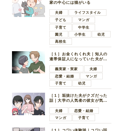
家の中心には猫がいる
夫婦
ライフスタイル
子ども
マンガ
子育て
中学生
園児
小学生
幼児
高校生
［１］お金くれくれ夫｜知人の
連帯保証人になっていた夫が家
の貯金を全額おろしてほしいと
言ってきた
義実家・実家
夫婦
恋愛・結婚
マンガ
子育て
幼児
［１］垢抜けた夫がクズだった
話｜大学の人気者の彼女が気に
なったのは地味で目立たない男
子学生
夫婦
恋愛・結婚
マンガ
子育て
［１］コワい体験談｜コワい話