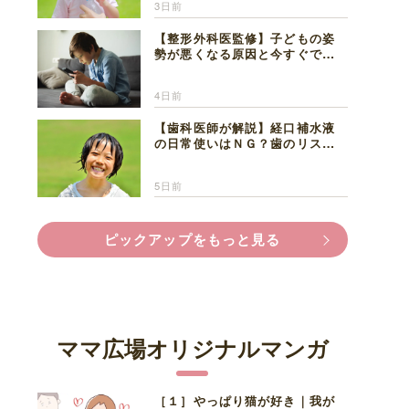
3日前
【整形外科医監修】子どもの姿
勢が悪くなる原因と今すぐでき
る改善習慣４選
4日前
【歯科医師が解説】経口補水液
の日常使いはＮＧ？歯のリスク
と熱中症対策
5日前
ピックアップをもっと見る
ママ広場オリジナルマンガ
［１］やっぱり猫が好き｜我が