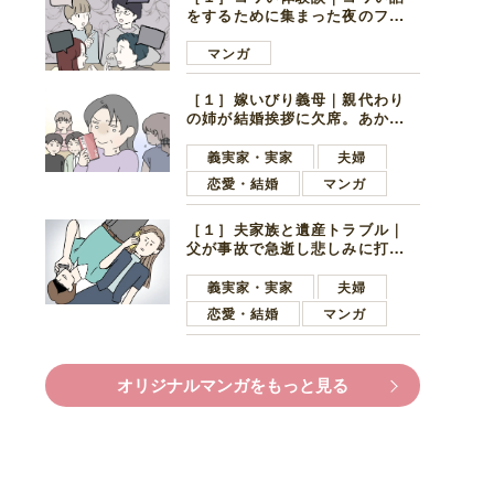
をするために集まった夜のファ
ミレス。口火を切ったのは電車
好きの男の子ママ
マンガ
［１］嫁いびり義母｜親代わり
の姉が結婚挨拶に欠席。あから
さまに不機嫌になった義母
義実家・実家
夫婦
恋愛・結婚
マンガ
［１］夫家族と遺産トラブル｜
父が事故で急逝し悲しみに打ち
ひしがれる妻を力強い言葉で励
ます夫
義実家・実家
夫婦
恋愛・結婚
マンガ
オリジナルマンガをもっと見る