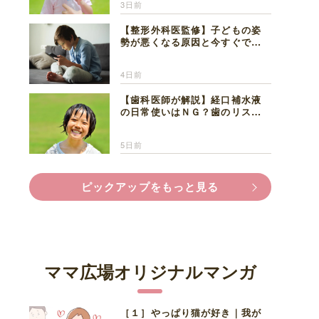
3日前
【整形外科医監修】子どもの姿
勢が悪くなる原因と今すぐでき
る改善習慣４選
4日前
【歯科医師が解説】経口補水液
の日常使いはＮＧ？歯のリスク
と熱中症対策
5日前
ピックアップをもっと見る
ママ広場オリジナルマンガ
［１］やっぱり猫が好き｜我が