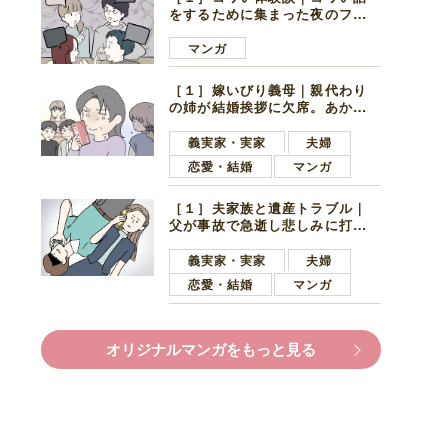
をするために集まった夜のファ
ミレス。口火を切ったのは電車
好きの男の子ママ
マンガ
［１］嫁いびり義母｜親代わり
の姉が結婚挨拶に欠席。あから
さまに不機嫌になった義母
義実家・実家
夫婦
恋愛・結婚
マンガ
［１］夫家族と遺産トラブル｜
父が事故で急逝し悲しみに打ち
ひしがれる妻を力強い言葉で励
ます夫
義実家・実家
夫婦
恋愛・結婚
マンガ
オリジナルマンガをもっと見る