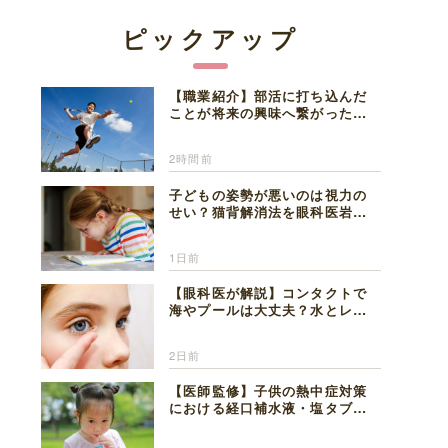
ピックアップ
【職業紹介】部活に打ち込んだ
ことが将来の興味へ繋がった。
医師を目指した日々を振り返っ
て思うこと
2時間前
子どもの姿勢が悪いのは視力の
せい？猫背解消法を眼科医岩見
理事長が解説
1日前
【眼科医が解説】コンタクトで
海やプールは大丈夫？水とレン
ズの注意点
2日前
【医師監修】子供の熱中症対策
における経口補水液・塩タブレ
ットの適切な活用法と水分補給
の注意点