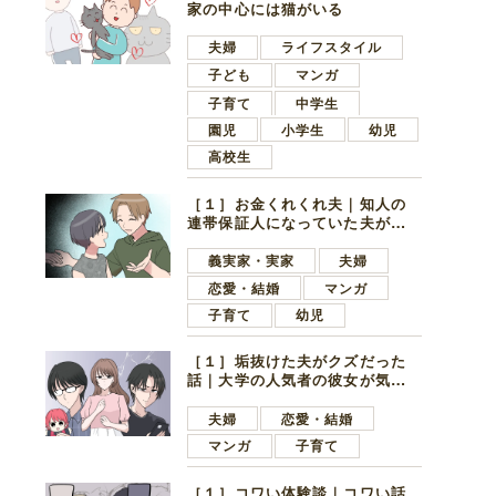
家の中心には猫がいる
夫婦
ライフスタイル
子ども
マンガ
子育て
中学生
園児
小学生
幼児
高校生
［１］お金くれくれ夫｜知人の
連帯保証人になっていた夫が家
の貯金を全額おろしてほしいと
言ってきた
義実家・実家
夫婦
恋愛・結婚
マンガ
子育て
幼児
［１］垢抜けた夫がクズだった
話｜大学の人気者の彼女が気に
なったのは地味で目立たない男
子学生
夫婦
恋愛・結婚
マンガ
子育て
［１］コワい体験談｜コワい話