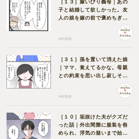
［１３］嫁いびり義母｜あの
子と結婚して欲しかった。友
人の娘を嫁の前で褒めちぎる
無神経な義母
4時間前
［３１］孫を置いて消えた娘
｜ママ、覚えてるかな。母親
との約束を思い出し寂しそう
な孫に胸が痛む
4時間前
［１０］垢抜けた夫がクズだ
った話｜外出間際に服装を咎
められ、浮気の疑いまで始め