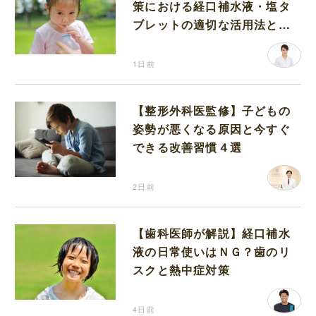
策における経口補水液・塩タ
ブレットの適切な活用法と水
分補給の注意点
1日前
【整形外科医監修】子どもの
姿勢が悪くなる原因と今すぐ
できる改善習慣４選
2日前
【歯科医師が解説】経口補水
液の日常使いはＮＧ？歯のリ
スクと熱中症対策
4日前