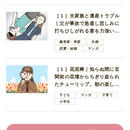
［１］夫家族と遺産トラブル
｜父が事故で急逝し悲しみに
打ちひしがれる妻を力強い言
葉で励ます夫
義実家・実家
夫婦
恋愛・結婚
マンガ
［１］花泥棒｜知らぬ間に玄
関前の花壇からちぎり盗られ
たチューリップ。朝の楽しみ
を奪われたショックは大きい
子ども
マンガ
子育て
小学生