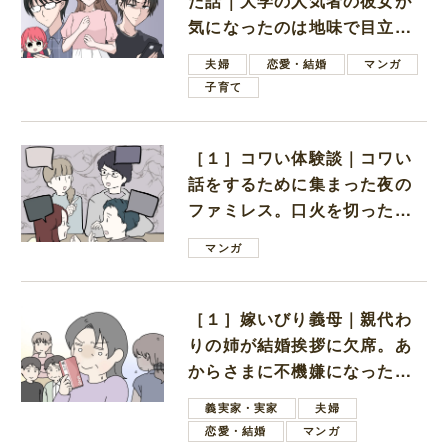
た話｜大学の人気者の彼女が
気になったのは地味で目立た
ない男子学生
夫婦
恋愛・結婚
マンガ
子育て
［１］コワい体験談｜コワい
話をするために集まった夜の
ファミレス。口火を切ったの
は電車好きの男の子ママ
マンガ
［１］嫁いびり義母｜親代わ
りの姉が結婚挨拶に欠席。あ
からさまに不機嫌になった義
母
義実家・実家
夫婦
恋愛・結婚
マンガ