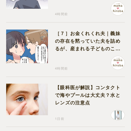
る夫
4時間前
［７］お金くれくれ夫｜義妹
の存在を黙っていた夫を詰め
るが、産まれる子どものこと
を第一に考えてと流される
4時間前
【眼科医が解説】コンタクト
で海やプールは大丈夫？水と
レンズの注意点
1日前