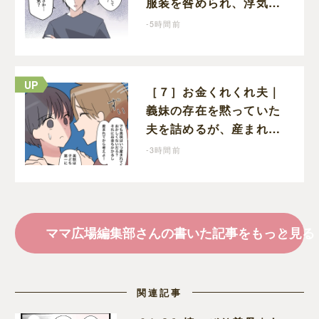
服装を咎められ、浮気の
疑いまで始める夫
-5時間前
［７］お金くれくれ夫｜
義妹の存在を黙っていた
夫を詰めるが、産まれる
子どものことを第一に考
-3時間前
えてと流される
ママ広場編集部さんの書いた記事をもっと見る
関連記事