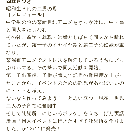
四辻さつき
昭和生まれの二児の母。
［プロフィール］
中学生の頃の某新世紀アニメをきっかけに、中・高
と同人をたしなむ。
その後、進学・就職・結婚としばらく同人から離れ
ていたが、第一子のイヤイヤ期と第二子の妊娠が重
なり、
某深夜アニメでストレスを解消しているうちにどっ
ぷりハマる。その勢いで同人活動を開始。
第二子出産後、子供が増えて託児の難易度が上がっ
たことから、イベントのための託児があればいいの
に・・・と考え、
ないなら作ってみよう！ と思い立つ。現在、男児
二人の子育てに奮闘中。
そして託児所「にじいろポッケ」を立ち上げた実話
漫画『同人イベントに行きたすぎて託児所を作りま
した』が12/11に発売！