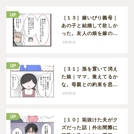
［１３］嫁いびり義母｜
あの子と結婚して欲しか
った。友人の娘を嫁の前
で褒めちぎる無神経な義
-8時間前
母
［３１］孫を置いて消え
た娘｜ママ、覚えてるか
な。母親との約束を思い
出し寂しそうな孫に胸が
-6時間前
痛む
［１０］垢抜けた夫がク
ズだった話｜外出間際に