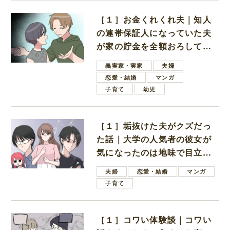
［１］お金くれくれ夫｜知人
の連帯保証人になっていた夫
が家の貯金を全額おろしてほ
しいと言ってきた
義実家・実家
夫婦
恋愛・結婚
マンガ
子育て
幼児
［１］垢抜けた夫がクズだっ
た話｜大学の人気者の彼女が
気になったのは地味で目立た
ない男子学生
夫婦
恋愛・結婚
マンガ
子育て
［１］コワい体験談｜コワい