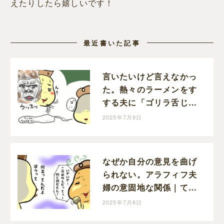
えたりしたら嬉しいです！
最近書いた記事
言いたいけど言えなかっ
た。熱々のラーメンをす
する夫に「ゴリラ舌じゃ
ん」って。｜てる子の育
2025年7月9日
児日記
なぜか自分の意見を曲げ
られない。アラフィフ夫
婦の意固地な関係｜てる
子の育児日記
2025年7月8日