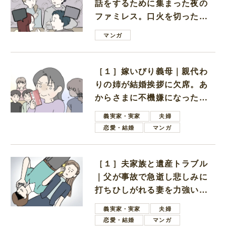
話をするために集まった夜の
ファミレス。口火を切ったの
は電車好きの男の子ママ
マンガ
［１］嫁いびり義母｜親代わ
りの姉が結婚挨拶に欠席。あ
からさまに不機嫌になった義
母
義実家・実家
夫婦
恋愛・結婚
マンガ
［１］夫家族と遺産トラブル
｜父が事故で急逝し悲しみに
打ちひしがれる妻を力強い言
葉で励ます夫
義実家・実家
夫婦
恋愛・結婚
マンガ