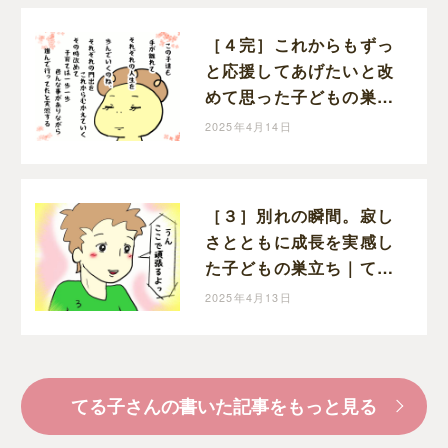
［４完］これからもずっ
と応援してあげたいと改
めて思った子どもの巣立
ち｜てる子の育児日記
2025年4月14日
［３］別れの瞬間。寂し
さとともに成長を実感し
た子どもの巣立ち｜てる
子の育児日記
2025年4月13日
てる子さんの書いた記事をもっと見る