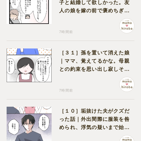
子と結婚して欲しかった。友
人の娘を嫁の前で褒めちぎる
無神経な義母
7時間前
［３１］孫を置いて消えた娘
｜ママ、覚えてるかな。母親
との約束を思い出し寂しそう
な孫に胸が痛む
7時間前
［１０］垢抜けた夫がクズだ
った話｜外出間際に服装を咎
められ、浮気の疑いまで始め
る夫