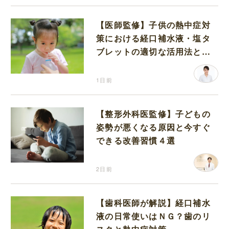
【医師監修】子供の熱中症対
策における経口補水液・塩タ
ブレットの適切な活用法と水
分補給の注意点
1日前
【整形外科医監修】子どもの
姿勢が悪くなる原因と今すぐ
できる改善習慣４選
2日前
【歯科医師が解説】経口補水
液の日常使いはＮＧ？歯のリ