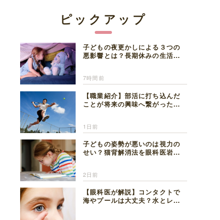
ピックアップ
子どもの夜更かしによる３つの
悪影響とは？長期休みの生活リ
ズムの整え方を精神科医が解説
7時間前
【職業紹介】部活に打ち込んだ
ことが将来の興味へ繋がった。
医師を目指した日々を振り返っ
て思うこと
1日前
子どもの姿勢が悪いのは視力の
せい？猫背解消法を眼科医岩見
理事長が解説
2日前
【眼科医が解説】コンタクトで
海やプールは大丈夫？水とレン
ズの注意点