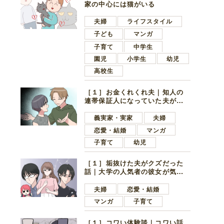
家の中心には猫がいる
夫婦
ライフスタイル
子ども
マンガ
子育て
中学生
園児
小学生
幼児
高校生
［１］お金くれくれ夫｜知人の
連帯保証人になっていた夫が家
の貯金を全額おろしてほしいと
言ってきた
義実家・実家
夫婦
恋愛・結婚
マンガ
子育て
幼児
［１］垢抜けた夫がクズだった
話｜大学の人気者の彼女が気に
なったのは地味で目立たない男
子学生
夫婦
恋愛・結婚
マンガ
子育て
［１］コワい体験談｜コワい話