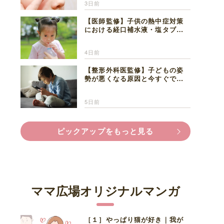
3日前
【医師監修】子供の熱中症対策
における経口補水液・塩タブレ
ットの適切な活用法と水分補給
の注意点
4日前
【整形外科医監修】子どもの姿
勢が悪くなる原因と今すぐでき
る改善習慣４選
5日前
ピックアップをもっと見る
ママ広場オリジナルマンガ
［１］やっぱり猫が好き｜我が