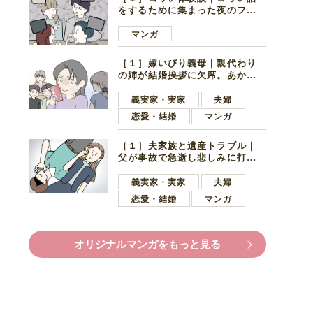
をするために集まった夜のファ
ミレス。口火を切ったのは電車
好きの男の子ママ
マンガ
［１］嫁いびり義母｜親代わり
の姉が結婚挨拶に欠席。あから
さまに不機嫌になった義母
義実家・実家
夫婦
恋愛・結婚
マンガ
［１］夫家族と遺産トラブル｜
父が事故で急逝し悲しみに打ち
ひしがれる妻を力強い言葉で励
ます夫
義実家・実家
夫婦
恋愛・結婚
マンガ
オリジナルマンガをもっと見る