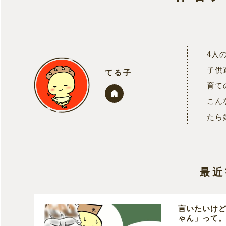
4人
子供
てる子
育て
こん
たら
最近
言いたいけ
ゃん」って