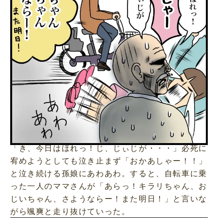
「き、今日はほれっ！じ、じぃじが・・・」必死に
宥めようとしても泣き止まず「おかあしゃー！！」
と泣き続ける孫娘にあわあわ。すると、自転車に乗
った一人のママさんが「あらっ！キラリちゃん、お
じいちゃん、さようならー！また明日！」と言いな
がら颯爽と走り抜けていった。