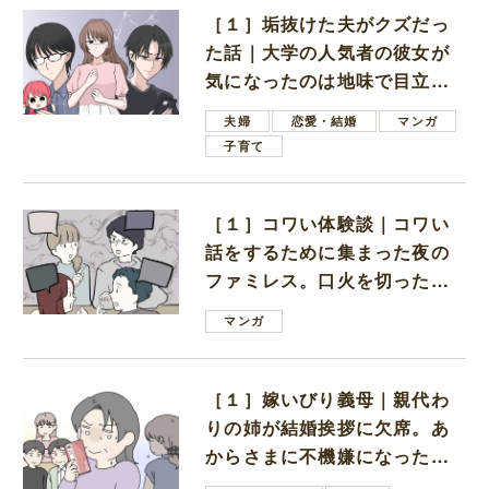
［１］垢抜けた夫がクズだっ
た話｜大学の人気者の彼女が
気になったのは地味で目立た
ない男子学生
夫婦
恋愛・結婚
マンガ
子育て
［１］コワい体験談｜コワい
話をするために集まった夜の
ファミレス。口火を切ったの
は電車好きの男の子ママ
マンガ
［１］嫁いびり義母｜親代わ
りの姉が結婚挨拶に欠席。あ
からさまに不機嫌になった義
母