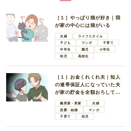
［１］やっぱり猫が好き｜我
が家の中心には猫がいる
夫婦
ライフスタイル
子ども
マンガ
子育て
中学生
園児
小学生
幼児
高校生
［１］お金くれくれ夫｜知人
の連帯保証人になっていた夫
が家の貯金を全額おろしてほ
しいと言ってきた
義実家・実家
夫婦
恋愛・結婚
マンガ
子育て
幼児