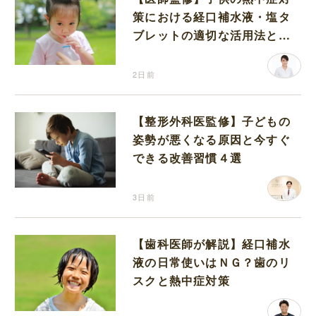
策における経口補水液・塩タ
ブレットの適切な活用法と水
分補給の注意点
2日前
【整形外科医監修】子どもの
姿勢が悪くなる原因と今すぐ
できる改善習慣４選
3日前
【歯科医師が解説】経口補水
液の日常使いはＮＧ？歯のリ
スクと熱中症対策