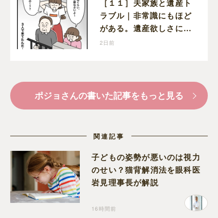
［１１］夫家族と遺産ト
ラブル｜非常識にもほど
がある。遺産欲しさにわ
ざわざ実家にまで押しか
2日前
けてきた義家族
ポジョさんの書いた記事をもっと見る
関連記事
子どもの姿勢が悪いのは視力
のせい？猫背解消法を眼科医
岩見理事長が解説
16時間前