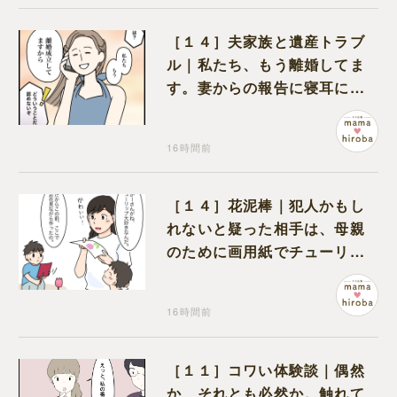
［１４］夫家族と遺産トラブ
ル｜私たち、もう離婚してま
す。妻からの報告に寝耳に水
の夫は大慌て
16時間前
［１４］花泥棒｜犯人かもし
れないと疑った相手は、母親
のために画用紙でチューリッ
プを作っていただけだった
16時間前
［１１］コワい体験談｜偶然
か、それとも必然か。触れて