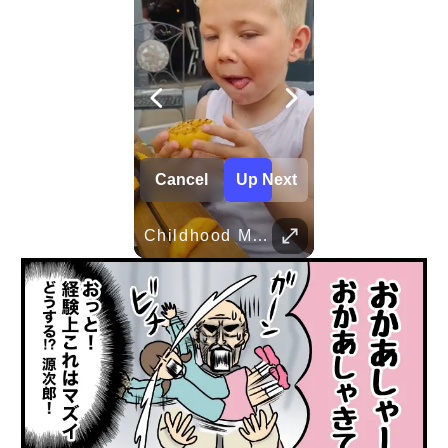
Cancel
Up Next
Her Standards Are Already High
ent Pranks
Childhood Memories
TRUVID 野生の北海道 – 雪と自然
TRUVID 広島と宮島 – 歴史と美しさ
TRUVID 魅力的な京都――時を超える静寂と伝統美
TRUVID 餅 ― 日本のやさしい甘さと伝統の味
Her standards are already high