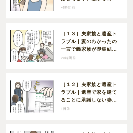
告に寝耳に水の夫は大慌
-4時間前
て
［１３］夫家族と遺産ト
ラブル｜妻のわかったの
一言で義家族が即集結。
新居の話で盛り上がる義
20時間前
家族を置いて実家に帰る
妻
［１２］夫家族と遺産ト
ラブル｜遺産で家を建て
ることに承諾しない妻を
従わせるために夫が取り
1日前
出したのは離婚届