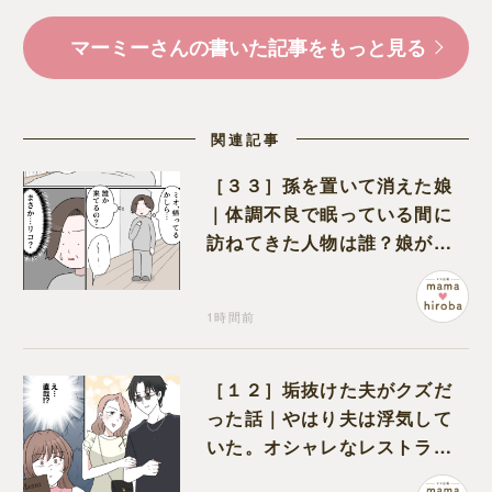
マーミーさんの書いた記事をもっと見る
関連記事
［３３］孫を置いて消えた娘
｜体調不良で眠っている間に
訪ねてきた人物は誰？娘が戻
ってきたのかと不安になる
1時間前
［１２］垢抜けた夫がクズだ
った話｜やはり夫は浮気して
いた。オシャレなレストラン
で夫の浮気現場に遭遇