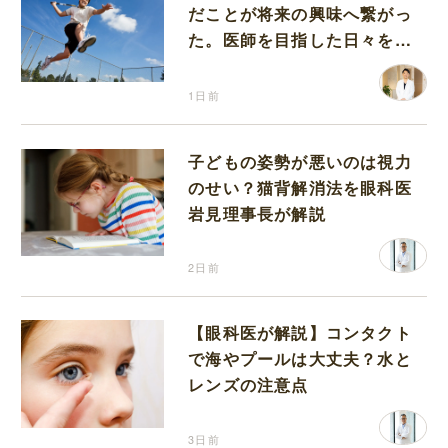
だことが将来の興味へ繋がっ
た。医師を目指した日々を振
り返って思うこと
1日前
子どもの姿勢が悪いのは視力
のせい？猫背解消法を眼科医
岩見理事長が解説
2日前
【眼科医が解説】コンタクト
で海やプールは大丈夫？水と
レンズの注意点
3日前