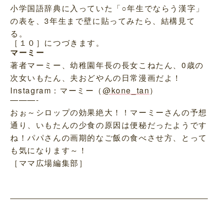
小学国語辞典に入っていた「○年生でならう漢字」
の表を、3年生まで壁に貼ってみたら、結構見て
る。
［１０］につづきます。
マーミー
著者マーミー、幼稚園年長の長女こねたん、0歳の
次女いもたん、夫おどやんの日常漫画だよ！
Instagram：マーミー（
@kone_tan
）
———-
おぉ～シロップの効果絶大！！マーミーさんの予想
通り、いもたんの少食の原因は便秘だったようです
ね！パパさんの画期的なご飯の食べさせ方、とって
も気になります～！
［ママ広場編集部］