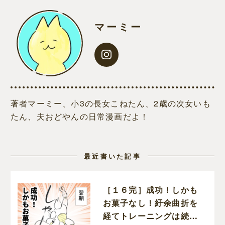
マーミー
著者マーミー、小3の長女こねたん、2歳の次女いも
たん、夫おどやんの日常漫画だよ！
最近書いた記事
［１６完］成功！しかも
お菓子なし！紆余曲折を
経てトレーニングは続