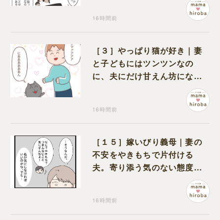
16時間前
［３］やっぱり猫が好き｜妻
と子どもにはツンツンなの
に、夫にだけ甘えん坊になる
猫のギャップに癒される
16時間前
［１５］嫁いびり義母｜妻の
不安をやきもちで片付ける
夫。寄り添う気のない態度に
モヤモヤが募る
16時間前