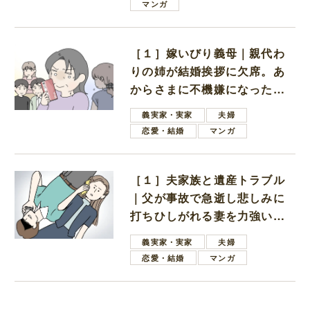
マンガ
［１］嫁いびり義母｜親代わ
りの姉が結婚挨拶に欠席。あ
からさまに不機嫌になった義
母
義実家・実家
夫婦
恋愛・結婚
マンガ
［１］夫家族と遺産トラブル
｜父が事故で急逝し悲しみに
打ちひしがれる妻を力強い言
葉で励ます夫
義実家・実家
夫婦
恋愛・結婚
マンガ