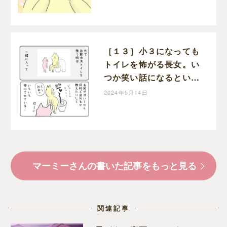
進行中！｜マーミーの育
児漫画
［１３］小３になっても
トイレを怖がる長女。い
つか笑い話になるといい
な・・。お年頃次女のト
2024年5月14日
イトレただいま進行中！
｜マーミーの育児漫画
マーミーさんの書いた記事をもっと見る
関連記事