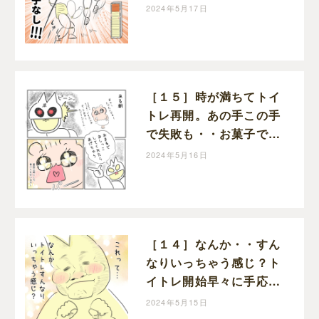
く。お年頃次女のトイト
2024年5月17日
レただいま進行中！｜マ
ーミーの育児漫画
［１５］時が満ちてトイ
トレ再開。あの手この手
で失敗も・・お菓子でや
る気に火が付いた！お年
2024年5月16日
頃次女のトイトレただい
ま進行中！｜マーミーの
育児漫画
［１４］なんか・・すん
なりいっちゃう感じ？ト
イトレ開始早々に手応え
アリでにんまり。お年頃
2024年5月15日
次女のトイトレただいま