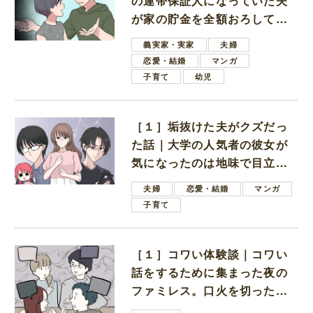
の連帯保証人になっていた夫
が家の貯金を全額おろしてほ
しいと言ってきた
義実家・実家
夫婦
恋愛・結婚
マンガ
子育て
幼児
［１］垢抜けた夫がクズだっ
た話｜大学の人気者の彼女が
気になったのは地味で目立た
ない男子学生
夫婦
恋愛・結婚
マンガ
子育て
［１］コワい体験談｜コワい
話をするために集まった夜の
ファミレス。口火を切ったの
は電車好きの男の子ママ