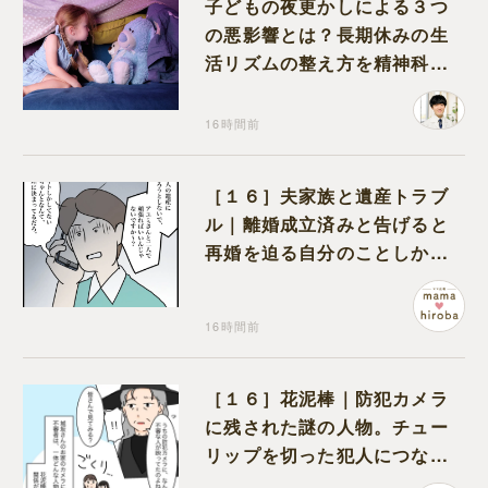
子どもの夜更かしによる３つ
の悪影響とは？長期休みの生
活リズムの整え方を精神科医
が解説
16時間前
［１６］夫家族と遺産トラブ
ル｜離婚成立済みと告げると
再婚を迫る自分のことしか考
えない元夫
16時間前
［１６］花泥棒｜防犯カメラ
に残された謎の人物。チュー
リップを切った犯人につなが
る証拠になるのか期待する