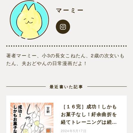
マーミー
著者マーミー、小3の長女こねたん、2歳の次女いも
たん、夫おどやんの日常漫画だよ！
最近書いた記事
［１６完］成功！しかも
お菓子なし！紆余曲折を
経てトレーニングは続
く。お年頃次女のトイト
2024年5月17日