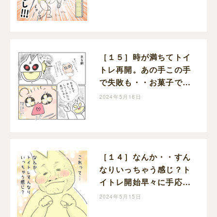
レただいま進行中！｜マ
ーミーの育児漫画
［１５］時が満ちてトイ
トレ再開。あの手この手
で失敗も・・お菓子でや
る気に火が付いた！お年
2024年5月16日
頃次女のトイトレただい
ま進行中！｜マーミーの
育児漫画
［１４］なんか・・すん
なりいっちゃう感じ？ト
イトレ開始早々に手応え
アリでにんまり。お年頃
2024年5月15日
次女のトイトレただいま