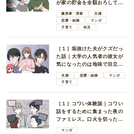
が家の貯金を全額おろしてほ
しいと言ってきた
義実家・実家
夫婦
恋愛・結婚
マンガ
子育て
幼児
［１］垢抜けた夫がクズだっ
た話｜大学の人気者の彼女が
気になったのは地味で目立た
ない男子学生
夫婦
恋愛・結婚
マンガ
子育て
［１］コワい体験談｜コワい
話をするために集まった夜の
ファミレス。口火を切ったの
は電車好きの男の子ママ
マンガ