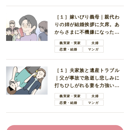
［１］嫁いびり義母｜親代わ
りの姉が結婚挨拶に欠席。あ
からさまに不機嫌になった義
母
義実家・実家
夫婦
恋愛・結婚
マンガ
［１］夫家族と遺産トラブル
｜父が事故で急逝し悲しみに
打ちひしがれる妻を力強い言
葉で励ます夫
義実家・実家
夫婦
恋愛・結婚
マンガ