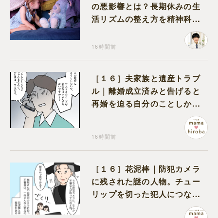
の悪影響とは？長期休みの生
活リズムの整え方を精神科医
が解説
16時間前
［１６］夫家族と遺産トラブ
ル｜離婚成立済みと告げると
再婚を迫る自分のことしか考
えない元夫
16時間前
［１６］花泥棒｜防犯カメラ
に残された謎の人物。チュー
リップを切った犯人につなが
る証拠になるのか期待する