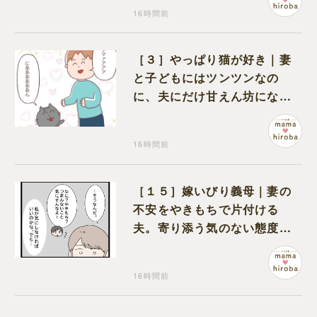
16時間前
［３］やっぱり猫が好き｜妻
と子どもにはツンツンなの
に、夫にだけ甘えん坊になる
猫のギャップに癒される
16時間前
［１５］嫁いびり義母｜妻の
不安をやきもちで片付ける
夫。寄り添う気のない態度に
モヤモヤが募る
16時間前