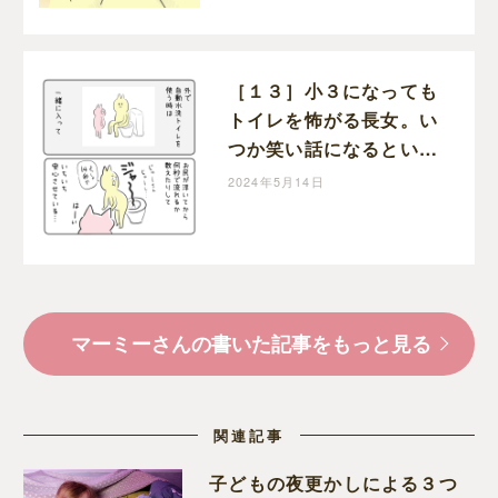
進行中！｜マーミーの育
児漫画
［１３］小３になっても
トイレを怖がる長女。い
つか笑い話になるといい
な・・。お年頃次女のト
2024年5月14日
イトレただいま進行中！
｜マーミーの育児漫画
マーミーさんの書いた記事をもっと見る
関連記事
子どもの夜更かしによる３つ