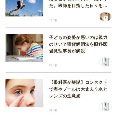
た。医師を目指した日々を振
り返って思うこと
1日前
子どもの姿勢が悪いのは視力
のせい？猫背解消法を眼科医
岩見理事長が解説
2日前
【眼科医が解説】コンタクト
で海やプールは大丈夫？水と
レンズの注意点
3日前