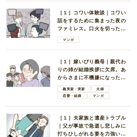
［１］コワい体験談｜コワい
話をするために集まった夜の
ファミレス。口火を切ったの
は電車好きの男の子ママ
マンガ
［１］嫁いびり義母｜親代わ
りの姉が結婚挨拶に欠席。あ
からさまに不機嫌になった義
母
義実家・実家
夫婦
恋愛・結婚
マンガ
［１］夫家族と遺産トラブル
｜父が事故で急逝し悲しみに
打ちひしがれる妻を力強い言