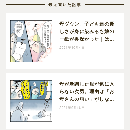
最近書いた記事
母ダウン。子ども達の優
しさが身に染みるも娘の
手紙が奥深かった｜はん
ままの子育て絵日記
2024年10月4日
母が新調した服が気に入
らない次男。理由は「お
母さんの匂い」がしない
から｜はんままの子育て
2024年9月18日
絵日記