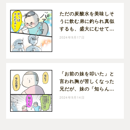
ただの炭酸水を美味しそ
うに飲む弟に釣られ真似
するも、盛大にむせて後
悔する兄と姉｜はんまま
2024年9月17日
の子育て絵日記
「お前の妹を叩いた」と
言われ胸が苦しくなった
兄だが、妹の「知らん」
で友達の嘘だと判明し苦
2024年9月14日
しみ損の兄｜はんままの
子育て絵日記