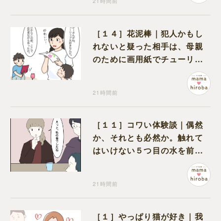
21時間前
［１４］花泥棒｜犯人かもし
れないと疑った相手は、母親
のために画用紙でチューリッ
プを作っていただけだった
21時間前
［１１］コワい体験談｜偶然
か、それとも必然か。触れて
はいけない５つ目の水を前に
コワい話を続ける一同
21時間前
［１］やっぱり猫が好き｜我