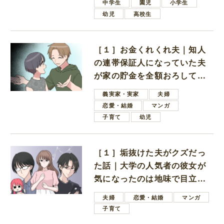
中学生
園児
小学生
幼児
高校生
［１］お金くれくれ夫｜知人
の連帯保証人になっていた夫
が家の貯金を全額おろしてほ
しいと言ってきた
義実家・実家
夫婦
恋愛・結婚
マンガ
子育て
幼児
［１］垢抜けた夫がクズだっ
た話｜大学の人気者の彼女が
気になったのは地味で目立た
ない男子学生
夫婦
恋愛・結婚
マンガ
子育て