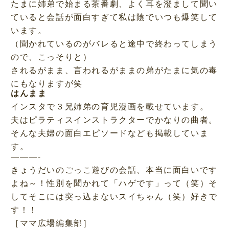
たまに姉弟で始まる茶番劇、よく耳を澄まして聞い
ていると会話が面白すぎて私は陰でいつも爆笑して
います。
（聞かれているのがバレると途中で終わってしまう
ので、こっそりと）
されるがまま、言われるがままの弟がたまに気の毒
にもなりますが笑
はんまま
インスタで３兄姉弟の育児漫画を載せています。
夫はピラティスインストラクターでかなりの曲者。
そんな夫婦の面白エピソードなども掲載していま
す。
———-
きょうだいのごっこ遊びの会話、本当に面白いです
よね～！性別を聞かれて「ハゲです」って（笑）そ
してそこには突っ込まないスイちゃん（笑）好きで
す！！
［ママ広場編集部］