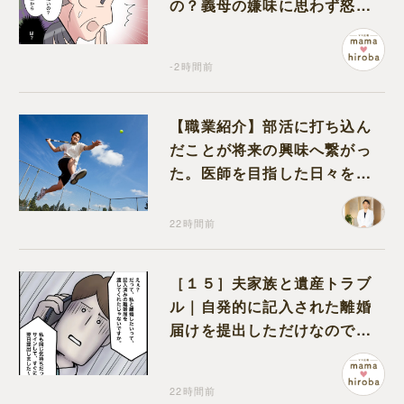
の？義母の嫌味に思わず怒り
が込み上げる
-2時間前
【職業紹介】部活に打ち込ん
だことが将来の興味へ繋がっ
た。医師を目指した日々を振
り返って思うこと
22時間前
［１５］夫家族と遺産トラブ
ル｜自発的に記入された離婚
届けを提出しただけなので、
何も問題なし
22時間前