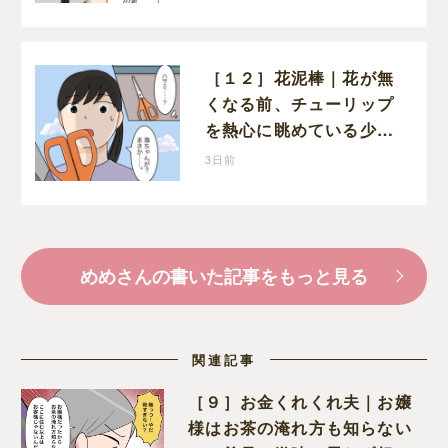
葛藤する娘
［１２］花泥棒｜花が無
くなる前、チューリップ
を熱心に眺めている少年
がいた
3日前
めめさんの書いた記事をもっと見る
関連記事
［９］お金くれくれ夫｜お嬢
様はお茶の淹れ方も知らない