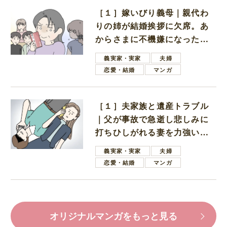
［１］嫁いびり義母｜親代わ
りの姉が結婚挨拶に欠席。あ
からさまに不機嫌になった義
母
義実家・実家
夫婦
恋愛・結婚
マンガ
［１］夫家族と遺産トラブル
｜父が事故で急逝し悲しみに
打ちひしがれる妻を力強い言
葉で励ます夫
義実家・実家
夫婦
恋愛・結婚
マンガ
オリジナルマンガをもっと見る