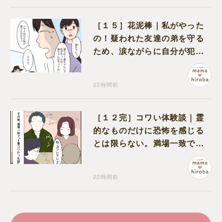
［１５］花泥棒｜私がやった
の！疑われた友達の弟を守る
ため、涙ながらに自分が犯人
だと名乗り出た娘
22時間前
［１２完］コワい体験談｜霊
的なものだけに恐怖を感じる
とは限らない。満場一致でコ
ワいと認定された意外な体験
22時間前