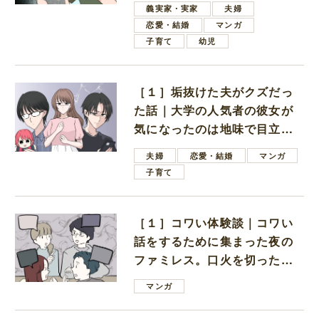
しいと言ってきた
義実家・実家
夫婦
恋愛・結婚
マンガ
子育て
幼児
［１］垢抜けた夫がクズだっ
た話｜大学の人気者の彼女が
気になったのは地味で目立た
ない男子学生
夫婦
恋愛・結婚
マンガ
子育て
［１］コワい体験談｜コワい
話をするために集まった夜の
ファミレス。口火を切ったの
は電車好きの男の子ママ
マンガ