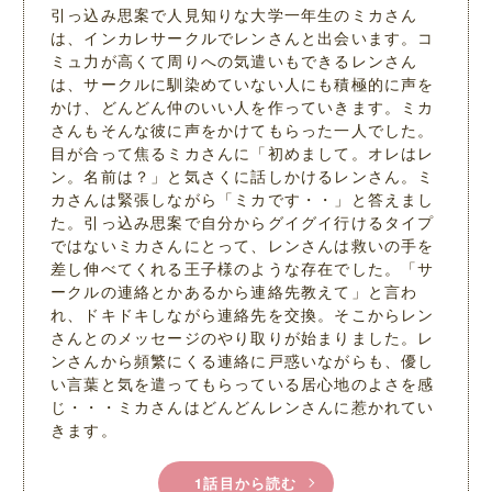
引っ込み思案で人見知りな大学一年生のミカさん
は、インカレサークルでレンさんと出会います。コ
ミュ力が高くて周りへの気遣いもできるレンさん
は、サークルに馴染めていない人にも積極的に声を
かけ、どんどん仲のいい人を作っていきます。ミカ
さんもそんな彼に声をかけてもらった一人でした。
目が合って焦るミカさんに「初めまして。オレはレ
ン。名前は？」と気さくに話しかけるレンさん。ミ
カさんは緊張しながら「ミカです・・」と答えまし
た。引っ込み思案で自分からグイグイ行けるタイプ
ではないミカさんにとって、レンさんは救いの手を
差し伸べてくれる王子様のような存在でした。「サ
ークルの連絡とかあるから連絡先教えて」と言わ
れ、ドキドキしながら連絡先を交換。そこからレン
さんとのメッセージのやり取りが始まりました。レ
ンさんから頻繁にくる連絡に戸惑いながらも、優し
い言葉と気を遣ってもらっている居心地のよさを感
じ・・・ミカさんはどんどんレンさんに惹かれてい
きます。
1話目から読む