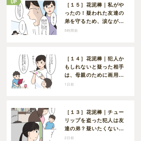
［１５］花泥棒｜私がや
ったの！疑われた友達の
弟を守るため、涙ながら
に自分が犯人だと名乗り
5時間前
出た娘
［１４］花泥棒｜犯人か
もしれないと疑った相手
は、母親のために画用紙
でチューリップを作って
1日前
いただけだった
［１３］花泥棒｜チュー
リップを盗った犯人は友
達の弟？疑いたくない気
持ちと真実の間でひとり
2日前