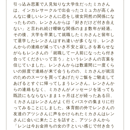
引っ込み思案で人見知りな大学生だったミカさん
は、インカレサークルで出会ったコミュ力が高くみ
んなに優しいレンさんに恋をし彼女同然の関係にな
ったものの、レンさんからは「好きだけど付き合え
ない」と言われ続け曖昧な関係のまま数年が経過。
その後、大学を卒業して就職したミカさんと留年し
て退学したレンさんはすれ違いが多くなり、レンさ
んからの連絡が減っていき不安と寂しさを募らせな
がらもレンさんの「就職して一人前になったら付き
合ってくださいって言う」というレンさんの言葉を
信じていました。レンさんからは数週間に一度くら
いの頻度で連絡が来て会うものの、ミカさんが就活
のためのスーツを買ってあげたりご飯をご馳走して
あげるとすぐに帰ってしまうレンさん。レンさんか
らの連絡もなく、ミカさんがメッセージを送っても
既読にもならないまま１ヶ月ほどが経ったある日、
ミカさんはレンさんがよく行くバスケの集まりに行
ってみることにしました。体育館の外でレンさんの
友達のアツシさんに声をかけられたミカさんはレン
さんに会いに来たことを話すと、アツシさんから
「レンは今お金持ちの女の子といい感じで付き合う