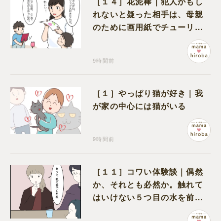
［１４］花泥棒｜犯人かもし
れないと疑った相手は、母親
のために画用紙でチューリッ
プを作っていただけだった
9時間前
［１］やっぱり猫が好き｜我
が家の中心には猫がいる
9時間前
［１１］コワい体験談｜偶然
か、それとも必然か。触れて
はいけない５つ目の水を前に
コワい話を続ける一同