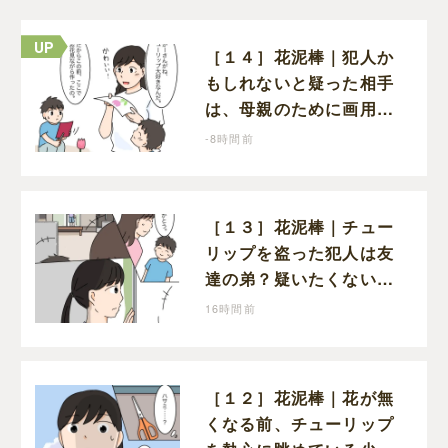
［１４］花泥棒｜犯人か
もしれないと疑った相手
は、母親のために画用紙
でチューリップを作って
-8時間前
いただけだった
［１３］花泥棒｜チュー
リップを盗った犯人は友
達の弟？疑いたくない気
持ちと真実の間でひとり
16時間前
葛藤する娘
［１２］花泥棒｜花が無
くなる前、チューリップ