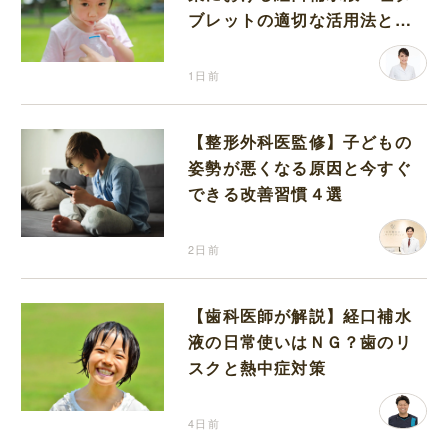
ブレットの適切な活用法と水
分補給の注意点
1日前
【整形外科医監修】子どもの
姿勢が悪くなる原因と今すぐ
できる改善習慣４選
2日前
【歯科医師が解説】経口補水
液の日常使いはＮＧ？歯のリ
スクと熱中症対策
4日前