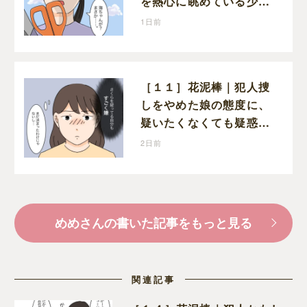
を熱心に眺めている少年
がいた
1日前
［１１］花泥棒｜犯人捜
しをやめた娘の態度に、
疑いたくなくても疑惑の
目が向いてしまう
2日前
めめさんの書いた記事をもっと見る
関連記事