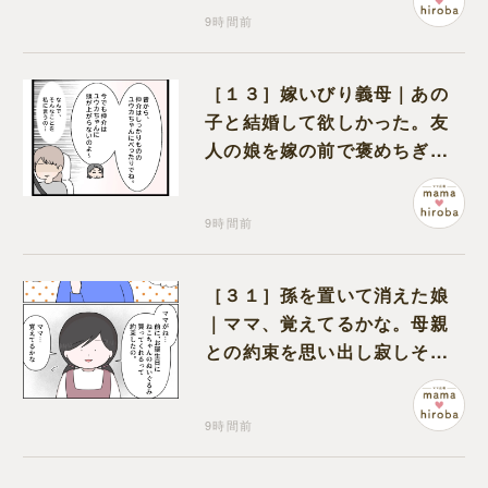
9時間前
［１３］嫁いびり義母｜あの
子と結婚して欲しかった。友
人の娘を嫁の前で褒めちぎる
無神経な義母
9時間前
［３１］孫を置いて消えた娘
｜ママ、覚えてるかな。母親
との約束を思い出し寂しそう
な孫に胸が痛む
9時間前