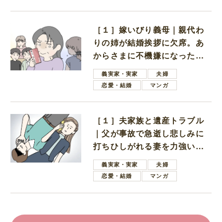
［１］嫁いびり義母｜親代わ
りの姉が結婚挨拶に欠席。あ
からさまに不機嫌になった義
母
義実家・実家
夫婦
恋愛・結婚
マンガ
［１］夫家族と遺産トラブル
｜父が事故で急逝し悲しみに
打ちひしがれる妻を力強い言
葉で励ます夫
義実家・実家
夫婦
恋愛・結婚
マンガ