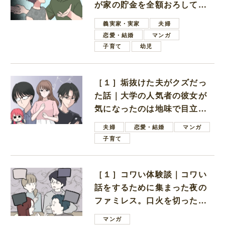
が家の貯金を全額おろしてほ
しいと言ってきた
義実家・実家
夫婦
恋愛・結婚
マンガ
子育て
幼児
［１］垢抜けた夫がクズだっ
た話｜大学の人気者の彼女が
気になったのは地味で目立た
ない男子学生
夫婦
恋愛・結婚
マンガ
子育て
［１］コワい体験談｜コワい
話をするために集まった夜の
ファミレス。口火を切ったの
は電車好きの男の子ママ
マンガ