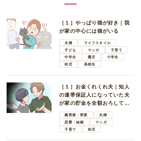
［１］やっぱり猫が好き｜我
が家の中心には猫がいる
夫婦
ライフスタイル
子ども
マンガ
子育て
中学生
園児
小学生
幼児
高校生
［１］お金くれくれ夫｜知人
の連帯保証人になっていた夫
が家の貯金を全額おろしてほ
しいと言ってきた
義実家・実家
夫婦
恋愛・結婚
マンガ
子育て
幼児