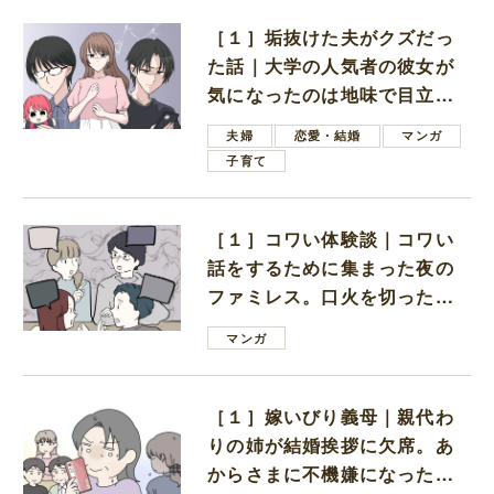
［１］垢抜けた夫がクズだっ
た話｜大学の人気者の彼女が
気になったのは地味で目立た
ない男子学生
夫婦
恋愛・結婚
マンガ
子育て
［１］コワい体験談｜コワい
話をするために集まった夜の
ファミレス。口火を切ったの
は電車好きの男の子ママ
マンガ
［１］嫁いびり義母｜親代わ
りの姉が結婚挨拶に欠席。あ
からさまに不機嫌になった義