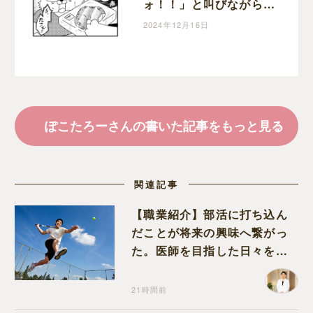
ォ！！」と叫びながら何
度も見に行き興味津々｜
2024年12月16日
ぽこたろー育児漫画
ぽこたろーさんの書いた記事をもっと見る
関連記事
【職業紹介】部活に打ち込ん
だことが将来の興味へ繋がっ
た。医師を目指した日々を振
り返って思うこと
21時間前