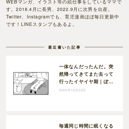
WEBマンガ、イラスト等の絵仕事をしているママで
す。2018.4月に長男、2022.9月に次男を出産。
Twitter、Instagramでも、育児漫画ほぼ毎日更新中
です！LINEスタンプもあるよ。
最近書いた記事
一体なんだったんだ。突
然帰ってきてまた去って
行ったイヤイヤ期｜ぽこ
たろー育児漫画
2024年12月22日
毎週同じ時間に眠くなる