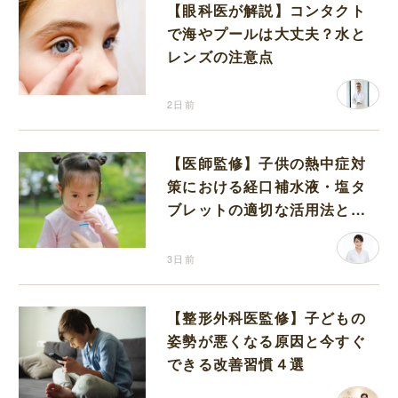
【眼科医が解説】コンタクト
で海やプールは大丈夫？水と
レンズの注意点
2日前
【医師監修】子供の熱中症対
策における経口補水液・塩タ
ブレットの適切な活用法と水
分補給の注意点
3日前
【整形外科医監修】子どもの
姿勢が悪くなる原因と今すぐ
できる改善習慣４選