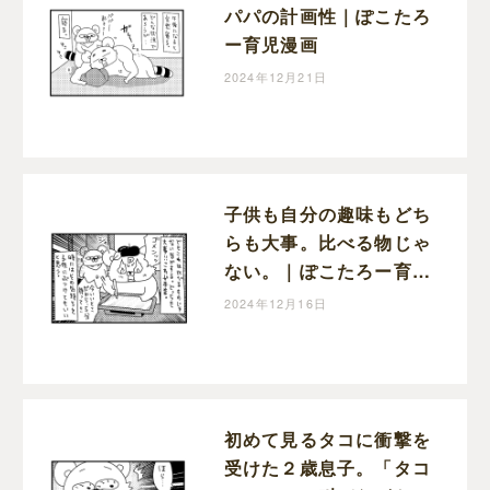
パパの計画性｜ぽこたろ
ー育児漫画
2024年12月21日
子供も自分の趣味もどち
らも大事。比べる物じゃ
ない。｜ぽこたろー育児
漫画
2024年12月16日
初めて見るタコに衝撃を
受けた２歳息子。「タコ