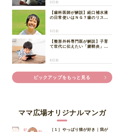
3日前
【歯科医師が解説】経口補水液
の日常使いはＮＧ？歯のリスク
と熱中症対策
5日前
【整形外科専門医が解説】子育
て世代に伝えたい「腱鞘炎」の
正しい知識と対処法
6日前
ピックアップをもっと見る
ママ広場オリジナルマンガ
［１］やっぱり猫が好き｜我が