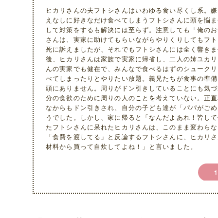
ヒカリさんの夫フトシさんはいわゆる食い尽くし系。嫌
えなしに好きなだけ食べてしまうフトシさんに頭を悩ま
して対策をするも解決には至らず。注意しても「俺のお
さんは、実家に助けてもらいながらやりくりしてもフト
死に訴えましたが、それでもフトシさんには全く響きま
後、ヒカリさんは家族で実家に帰省し、二人の姉ユカリ
んの実家でも健在で、みんなで食べるはずのシュークリ
べてしまったりとやりたい放題。義兄たちが食事の準備
頭にありません。周りがドン引きしていることにも気づ
分の食欲のために周りの人のことを考えていない。正直
なからもドン引きされ、自分の子ども達が「パパがごめ
うでした。しかし、家に帰ると「なんだよあれ！皆して
たフトシさんに呆れたヒカリさんは、このまま変わらな
「食費を渡してる」と反論するフトシさんに、ヒカリさ
材料から買って自炊してよね！」と言いました。