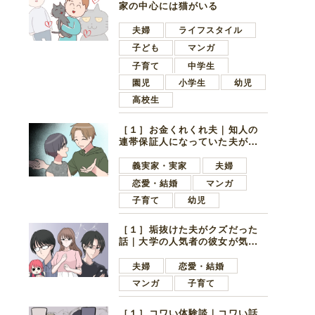
家の中心には猫がいる
夫婦
ライフスタイル
子ども
マンガ
子育て
中学生
園児
小学生
幼児
高校生
［１］お金くれくれ夫｜知人の
連帯保証人になっていた夫が家
の貯金を全額おろしてほしいと
言ってきた
義実家・実家
夫婦
恋愛・結婚
マンガ
子育て
幼児
［１］垢抜けた夫がクズだった
話｜大学の人気者の彼女が気に
なったのは地味で目立たない男
子学生
夫婦
恋愛・結婚
マンガ
子育て
［１］コワい体験談｜コワい話