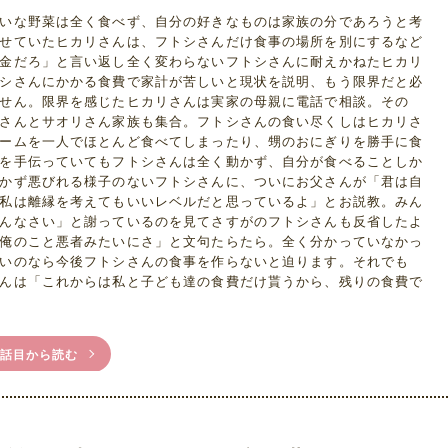
いな野菜は全く食べず、自分の好きなものは家族の分であろうと考
せていたヒカリさんは、フトシさんだけ食事の場所を別にするなど
金だろ」と言い返し全く変わらないフトシさんに耐えかねたヒカリ
シさんにかかる食費で家計が苦しいと現状を説明、もう限界だと必
せん。限界を感じたヒカリさんは実家の母親に電話で相談。その
さんとサオリさん家族も集合。フトシさんの食い尽くしはヒカリさ
ームを一人でほとんど食べてしまったり、甥のおにぎりを勝手に食
を手伝っていてもフトシさんは全く動かず、自分が食べることしか
かず悪びれる様子のないフトシさんに、ついにお父さんが「君は自
私は離縁を考えてもいいレベルだと思っているよ」とお説教。みん
んなさい」と謝っているのを見てさすがのフトシさんも反省したよ
俺のこと悪者みたいにさ」と文句たらたら。全く分かっていなかっ
いのなら今後フトシさんの食事を作らないと迫ります。それでも
んは「これからは私と子ども達の食費だけ貰うから、残りの食費で
1話目から読む