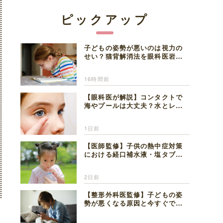
ピックアップ
子どもの姿勢が悪いのは視力の
せい？猫背解消法を眼科医岩見
理事長が解説
16時間前
【眼科医が解説】コンタクトで
海やプールは大丈夫？水とレン
ズの注意点
1日前
【医師監修】子供の熱中症対策
における経口補水液・塩タブレ
ットの適切な活用法と水分補給
の注意点
2日前
【整形外科医監修】子どもの姿
勢が悪くなる原因と今すぐでき
る改善習慣４選