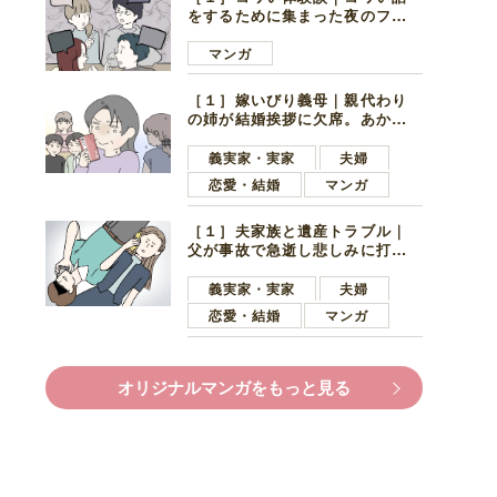
をするために集まった夜のファ
ミレス。口火を切ったのは電車
好きの男の子ママ
マンガ
［１］嫁いびり義母｜親代わり
の姉が結婚挨拶に欠席。あから
さまに不機嫌になった義母
義実家・実家
夫婦
恋愛・結婚
マンガ
［１］夫家族と遺産トラブル｜
父が事故で急逝し悲しみに打ち
ひしがれる妻を力強い言葉で励
ます夫
義実家・実家
夫婦
恋愛・結婚
マンガ
オリジナルマンガをもっと見る