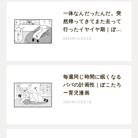
一体なんだったんだ。突
然帰ってきてまた去って
行ったイヤイヤ期｜ぽこ
たろー育児漫画
2024年12月22日
毎週同じ時間に眠くなる
パパの計画性｜ぽこたろ
ー育児漫画
2024年12月21日