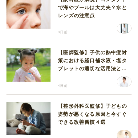
で海やプールは大丈夫？水と
レンズの注意点
3日前
【医師監修】子供の熱中症対
策における経口補水液・塩タ
ブレットの適切な活用法と水
分補給の注意点
4日前
【整形外科医監修】子どもの
姿勢が悪くなる原因と今すぐ
できる改善習慣４選