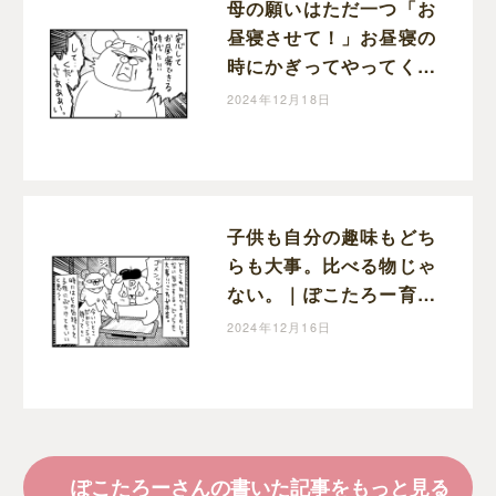
母の願いはただ一つ「お
昼寝させて！」お昼寝の
時にかぎってやってくる
宣伝車｜ぽこたろー育児
2024年12月18日
漫画
子供も自分の趣味もどち
らも大事。比べる物じゃ
ない。｜ぽこたろー育児
漫画
2024年12月16日
ぽこたろーさんの書いた記事をもっと見る