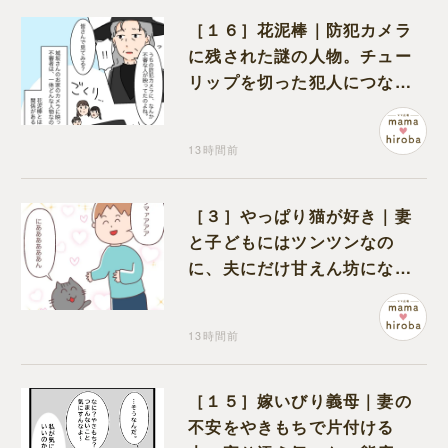
［１６］花泥棒｜防犯カメラ
に残された謎の人物。チュー
リップを切った犯人につなが
る証拠になるのか期待する
13時間前
［３］やっぱり猫が好き｜妻
と子どもにはツンツンなの
に、夫にだけ甘えん坊になる
猫のギャップに癒される
13時間前
［１５］嫁いびり義母｜妻の
不安をやきもちで片付ける