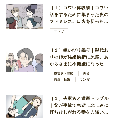
［１］コワい体験談｜コワい
話をするために集まった夜の
ファミレス。口火を切ったの
は電車好きの男の子ママ
マンガ
［１］嫁いびり義母｜親代わ
りの姉が結婚挨拶に欠席。あ
からさまに不機嫌になった義
母
義実家・実家
夫婦
恋愛・結婚
マンガ
［１］夫家族と遺産トラブル
｜父が事故で急逝し悲しみに
打ちひしがれる妻を力強い言