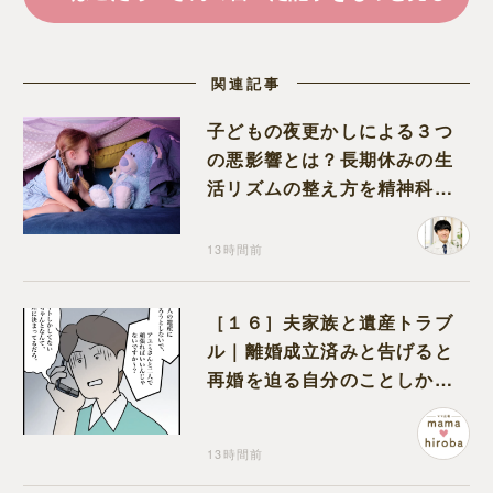
関連記事
子どもの夜更かしによる３つ
の悪影響とは？長期休みの生
活リズムの整え方を精神科医
が解説
13時間前
［１６］夫家族と遺産トラブ
ル｜離婚成立済みと告げると
再婚を迫る自分のことしか考
えない元夫
13時間前