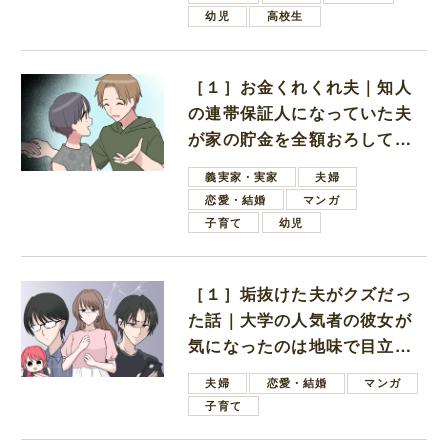
幼児
高校生
［１］お金くれくれ夫｜知人
の連帯保証人になっていた夫
が家の貯金を全額おろしてほ
しいと言ってきた
義実家・実家
夫婦
恋愛・結婚
マンガ
子育て
幼児
［１］垢抜けた夫がクズだっ
た話｜大学の人気者の彼女が
気になったのは地味で目立た
ない男子学生
夫婦
恋愛・結婚
マンガ
子育て