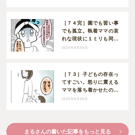
［７４完］園でも習い事
でも孤立。執着ママの哀
れな現状に１ミリも同情
できない。執着ママにロ
2025年8月30日
ックオンされた話｜まる
の育児絵日記
［７３］子どもの存在っ
てすごい。怒りに震える
ママを落ち着かせたのは
幼い娘。執着ママにロッ
2025年8月29日
クオンされた話｜まるの
育児絵日記
まるさんの書いた記事をもっと見る