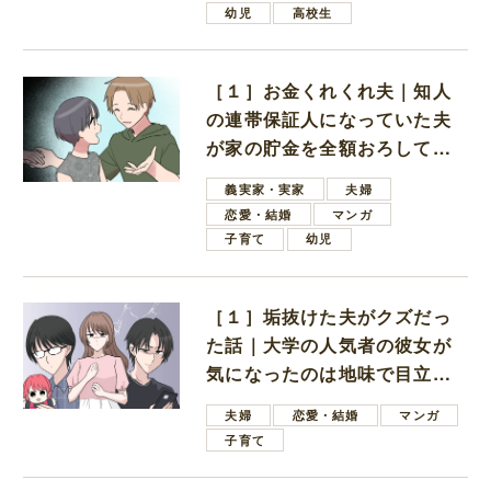
幼児
高校生
［１］お金くれくれ夫｜知人
の連帯保証人になっていた夫
が家の貯金を全額おろしてほ
しいと言ってきた
義実家・実家
夫婦
恋愛・結婚
マンガ
子育て
幼児
［１］垢抜けた夫がクズだっ
た話｜大学の人気者の彼女が
気になったのは地味で目立た
ない男子学生
夫婦
恋愛・結婚
マンガ
子育て