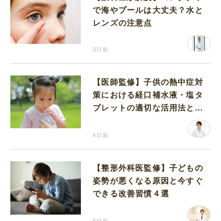
で海やプールは大丈夫？水と
レンズの注意点
3日前
【医師監修】子供の熱中症対
策における経口補水液・塩タ
ブレットの適切な活用法と水
分補給の注意点
4日前
【整形外科医監修】子どもの
姿勢が悪くなる原因と今すぐ
できる改善習慣４選
5日前