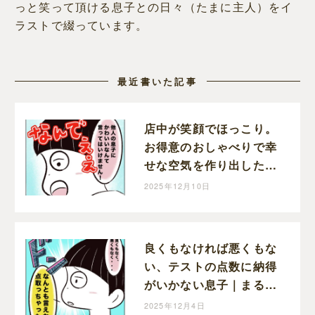
っと笑って頂ける息子との日々（たまに主人）をイ
ラストで綴っています。
最近書いた記事
店中が笑顔でほっこり。
お得意のおしゃべりで幸
せな空気を作り出した息
子｜まるの育児絵日記
2025年12月10日
良くもなければ悪くもな
い、テストの点数に納得
がいかない息子｜まるの
育児絵日記
2025年12月4日