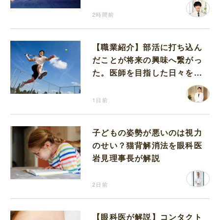
2時間前
【職業紹介】部活に打ち込ん
だことが将来の興味へ繋がっ
た。医師を目指した日々を振
り返って思うこと
1日前
子どもの姿勢が悪いのは視力
のせい？猫背解消法を眼科医
岩見理事長が解説
2日前
【眼科医が解説】コンタクト