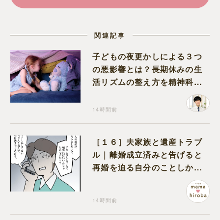
関連記事
子どもの夜更かしによる３つ
の悪影響とは？長期休みの生
活リズムの整え方を精神科医
が解説
14時間前
［１６］夫家族と遺産トラブ
ル｜離婚成立済みと告げると
再婚を迫る自分のことしか考
えない元夫
14時間前