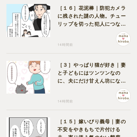
［１６］花泥棒｜防犯カメラ
に残された謎の人物。チュー
リップを切った犯人につなが
る証拠になるのか期待する
14時間前
［３］やっぱり猫が好き｜妻
と子どもにはツンツンなの
に、夫にだけ甘えん坊になる
猫のギャップに癒される
14時間前
［１５］嫁いびり義母｜妻の
不安をやきもちで片付ける