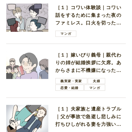
［１］コワい体験談｜コワい
話をするために集まった夜の
ファミレス。口火を切ったの
は電車好きの男の子ママ
マンガ
［１］嫁いびり義母｜親代わ
りの姉が結婚挨拶に欠席。あ
からさまに不機嫌になった義
母
義実家・実家
夫婦
恋愛・結婚
マンガ
［１］夫家族と遺産トラブル
｜父が事故で急逝し悲しみに
打ちひしがれる妻を力強い言
葉で励ます夫