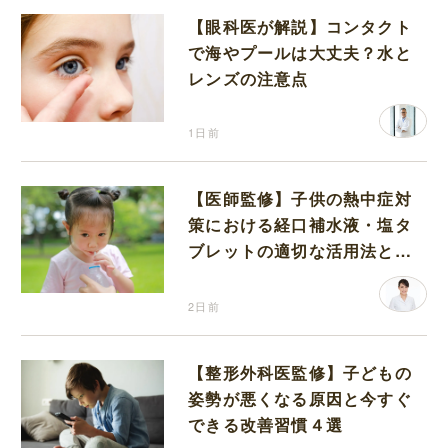
【眼科医が解説】コンタクト
で海やプールは大丈夫？水と
レンズの注意点
1日前
【医師監修】子供の熱中症対
策における経口補水液・塩タ
ブレットの適切な活用法と水
分補給の注意点
2日前
【整形外科医監修】子どもの
姿勢が悪くなる原因と今すぐ
できる改善習慣４選