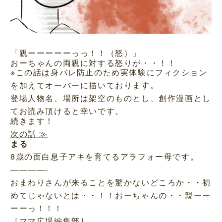
「親ーーーーーっっ！！（怒）」
おーちゃんの両親に対する怒りが・・！！
※この話は身バレ防止のため実体験にフィクション
を加えてオーバーに描いております。
登場人物名、場所は架空のものとし、創作漫画とし
てお読み頂けると幸いです。
続きます！
次の話 ≫
まる
8歳の面白息子アキを育てるアラフォー母です。
————-
おまわりさんが来ることを驚かないどころか・・初
めてじゃないとは・・！！おーちゃんの・・親ーー
ーーっ！！！
［ママ広場編集部］