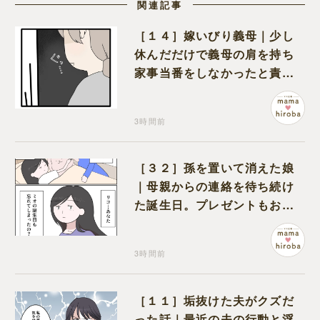
関連記事
［１４］嫁いびり義母｜少し
休んだだけで義母の肩を持ち
家事当番をしなかったと責め
る夫
3時間前
［３２］孫を置いて消えた娘
｜母親からの連絡を待ち続け
た誕生日。プレゼントもお祝
いの言葉も届かなかった
3時間前
［１１］垢抜けた夫がクズだ
った話｜最近の夫の行動と浮