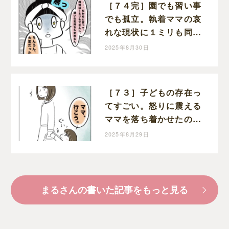
［７４完］園でも習い事
でも孤立。執着ママの哀
れな現状に１ミリも同情
できない。執着ママにロ
2025年8月30日
ックオンされた話｜まる
の育児絵日記
［７３］子どもの存在っ
てすごい。怒りに震える
ママを落ち着かせたのは
幼い娘。執着ママにロッ
2025年8月29日
クオンされた話｜まるの
育児絵日記
まるさんの書いた記事をもっと見る