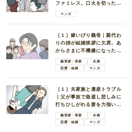
ファミレス。口火を切ったの
は電車好きの男の子ママ
マンガ
［１］嫁いびり義母｜親代わ
りの姉が結婚挨拶に欠席。あ
からさまに不機嫌になった義
母
義実家・実家
夫婦
恋愛・結婚
マンガ
［１］夫家族と遺産トラブル
｜父が事故で急逝し悲しみに
打ちひしがれる妻を力強い言
葉で励ます夫
義実家・実家
夫婦
恋愛・結婚
マンガ