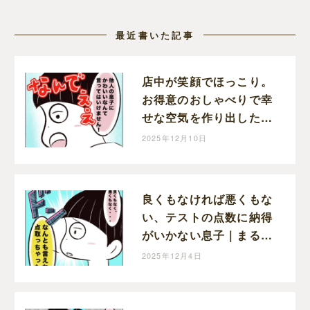
最近書いた記事
店中が笑顔でほっこり。
お得意のおしゃべりで幸
せな空気を作り出した息
子｜まるの育児絵日記
2025年12月10日
良くもなければ悪くもな
い、テストの点数に納得
がいかない息子｜まるの
育児絵日記
2025年12月4日