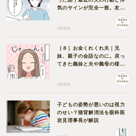
気のサインが完全一致。友人
にも忠告され不安になる
3時間前
［８］お金くれくれ夫｜兄
妹、親子の会話なのに。戻っ
てきた義妹と夫や義母の様子
になんだか違和感
3時間前
子どもの姿勢が悪いのは視力
のせい？猫背解消法を眼科医
岩見理事長が解説