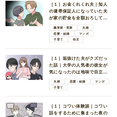
［１］お金くれくれ夫｜知人
の連帯保証人になっていた夫
が家の貯金を全額おろしてほ
しいと言ってきた
義実家・実家
夫婦
恋愛・結婚
マンガ
子育て
幼児
［１］垢抜けた夫がクズだっ
た話｜大学の人気者の彼女が
気になったのは地味で目立た
ない男子学生
夫婦
恋愛・結婚
マンガ
子育て
［１］コワい体験談｜コワい
話をするために集まった夜の