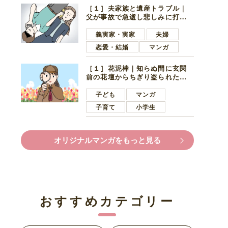
［１］夫家族と遺産トラブル｜
父が事故で急逝し悲しみに打ち
ひしがれる妻を力強い言葉で励
ます夫
義実家・実家
夫婦
恋愛・結婚
マンガ
［１］花泥棒｜知らぬ間に玄関
前の花壇からちぎり盗られたチ
ューリップ。朝の楽しみを奪わ
れたショックは大きい
子ども
マンガ
子育て
小学生
オリジナルマンガをもっと見る
おすすめカテゴリー