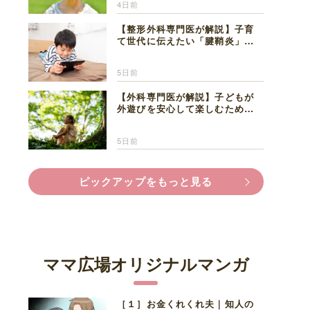
4日前
【整形外科専門医が解説】子育
て世代に伝えたい「腱鞘炎」の
正しい知識と対処法
5日前
【外科専門医が解説】子どもが
外遊びを安心して楽しむため
に、家族で知っておきたいマダ
ニ対策
5日前
ピックアップをもっと見る
ママ広場オリジナルマンガ
［１］お金くれくれ夫｜知人の