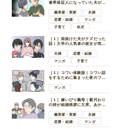
連帯保証人になっていた夫が家
の貯金を全額おろしてほしいと
言ってきた
義実家・実家
夫婦
恋愛・結婚
マンガ
子育て
幼児
［１］垢抜けた夫がクズだった
話｜大学の人気者の彼女が気に
なったのは地味で目立たない男
子学生
夫婦
恋愛・結婚
マンガ
子育て
［１］コワい体験談｜コワい話
をするために集まった夜のファ
ミレス。口火を切ったのは電車
好きの男の子ママ
マンガ
［１］嫁いびり義母｜親代わり
の姉が結婚挨拶に欠席。あから
さまに不機嫌になった義母
義実家・実家
夫婦
恋愛・結婚
マンガ