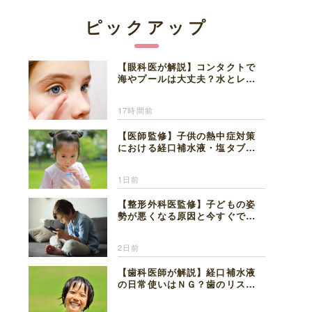
ピックアップ
【眼科医が解説】コンタクトで
海やプールは大丈夫？水とレン
ズの注意点
17時間前
【医師監修】子供の熱中症対策
における経口補水液・塩タブレ
ットの適切な活用法と水分補給
の注意点
1日前
【整形外科医監修】子どもの姿
勢が悪くなる原因と今すぐでき
る改善習慣４選
2日前
【歯科医師が解説】経口補水液
の日常使いはＮＧ？歯のリスク
と熱中症対策