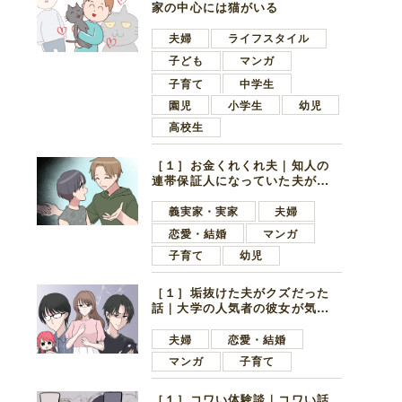
家の中心には猫がいる
夫婦
ライフスタイル
子ども
マンガ
子育て
中学生
園児
小学生
幼児
高校生
［１］お金くれくれ夫｜知人の
連帯保証人になっていた夫が家
の貯金を全額おろしてほしいと
言ってきた
義実家・実家
夫婦
恋愛・結婚
マンガ
子育て
幼児
［１］垢抜けた夫がクズだった
話｜大学の人気者の彼女が気に
なったのは地味で目立たない男
子学生
夫婦
恋愛・結婚
マンガ
子育て
［１］コワい体験談｜コワい話