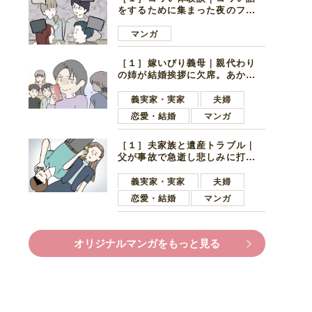
をするために集まった夜のファ
ミレス。口火を切ったのは電車
好きの男の子ママ
マンガ
［１］嫁いびり義母｜親代わり
の姉が結婚挨拶に欠席。あから
さまに不機嫌になった義母
義実家・実家
夫婦
恋愛・結婚
マンガ
［１］夫家族と遺産トラブル｜
父が事故で急逝し悲しみに打ち
ひしがれる妻を力強い言葉で励
ます夫
義実家・実家
夫婦
恋愛・結婚
マンガ
オリジナルマンガをもっと見る