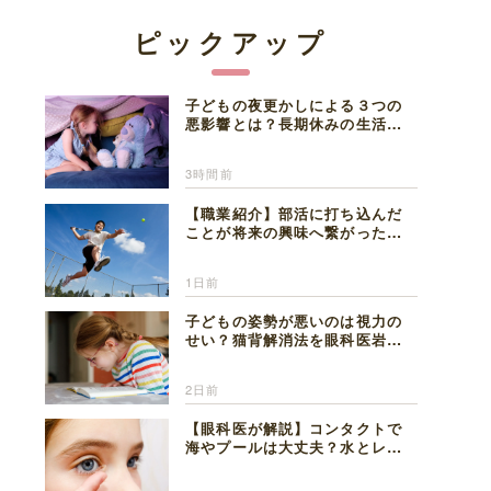
ピックアップ
子どもの夜更かしによる３つの
悪影響とは？長期休みの生活リ
ズムの整え方を精神科医が解説
3時間前
【職業紹介】部活に打ち込んだ
ことが将来の興味へ繋がった。
医師を目指した日々を振り返っ
て思うこと
1日前
子どもの姿勢が悪いのは視力の
せい？猫背解消法を眼科医岩見
理事長が解説
2日前
【眼科医が解説】コンタクトで
海やプールは大丈夫？水とレン
ズの注意点