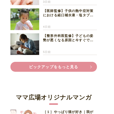
3日前
【医師監修】子供の熱中症対策
における経口補水液・塩タブレ
ットの適切な活用法と水分補給
の注意点
4日前
【整形外科医監修】子どもの姿
勢が悪くなる原因と今すぐでき
る改善習慣４選
5日前
ピックアップをもっと見る
ママ広場オリジナルマンガ
［１］やっぱり猫が好き｜我が