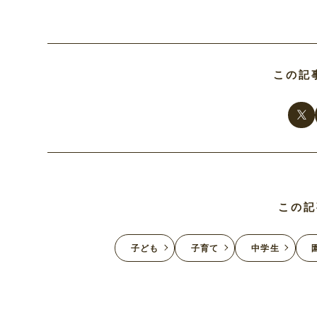
この記
この記
子ども
子育て
中学生