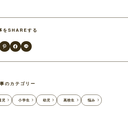
事をSHAREする
事のカテゴリー
園児
小学生
幼児
高校生
悩み