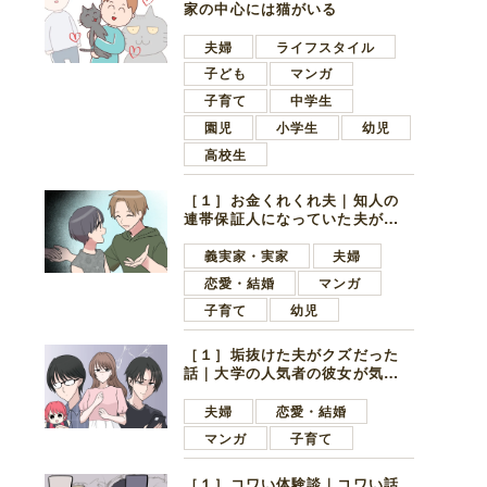
家の中心には猫がいる
夫婦
ライフスタイル
子ども
マンガ
子育て
中学生
園児
小学生
幼児
高校生
［１］お金くれくれ夫｜知人の
連帯保証人になっていた夫が家
の貯金を全額おろしてほしいと
言ってきた
義実家・実家
夫婦
恋愛・結婚
マンガ
子育て
幼児
［１］垢抜けた夫がクズだった
話｜大学の人気者の彼女が気に
なったのは地味で目立たない男
子学生
夫婦
恋愛・結婚
マンガ
子育て
［１］コワい体験談｜コワい話