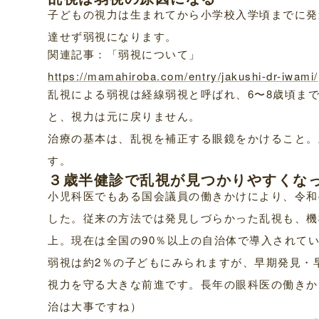
子どもの視力は生まれてから小学校入学頃までに発
達せず弱視になります。
関連記事：「弱視について」
https://mamahiroba.com/entry/jakushi-dr-iwami/
乱視による弱視は経線弱視と呼ばれ、6〜8歳頃ま
と、視力は元に戻りません。
治療の基本は、乱視を補正する眼鏡をかけること。
す。
３歳半健診で乱視が見つかりやすくな
小児科医でもある国会議員の働きかけにより、令和
した。従来の方法では発見しづらかった乱視も、機
上。現在は全国の90％以上の自治体で導入されて
弱視は約2％の子どもにみられますが、早期発見・
視力を守る大きな前進です。長年の眼科医の働きか
治は大事ですね）