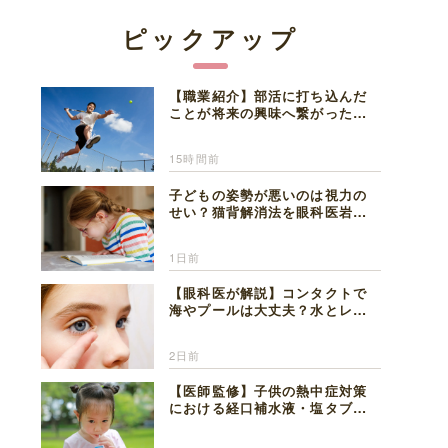
ピックアップ
【職業紹介】部活に打ち込んだ
ことが将来の興味へ繋がった。
医師を目指した日々を振り返っ
て思うこと
15時間前
子どもの姿勢が悪いのは視力の
せい？猫背解消法を眼科医岩見
理事長が解説
1日前
【眼科医が解説】コンタクトで
海やプールは大丈夫？水とレン
ズの注意点
2日前
【医師監修】子供の熱中症対策
における経口補水液・塩タブレ
ットの適切な活用法と水分補給
の注意点