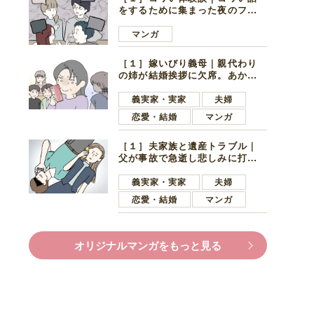
をするために集まった夜のファ
ミレス。口火を切ったのは電車
好きの男の子ママ
マンガ
［１］嫁いびり義母｜親代わり
の姉が結婚挨拶に欠席。あから
さまに不機嫌になった義母
義実家・実家
夫婦
恋愛・結婚
マンガ
［１］夫家族と遺産トラブル｜
父が事故で急逝し悲しみに打ち
ひしがれる妻を力強い言葉で励
ます夫
義実家・実家
夫婦
恋愛・結婚
マンガ
オリジナルマンガをもっと見る