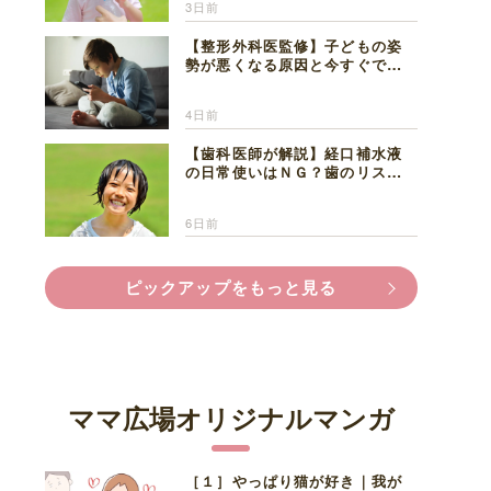
3日前
【整形外科医監修】子どもの姿
勢が悪くなる原因と今すぐでき
る改善習慣４選
4日前
【歯科医師が解説】経口補水液
の日常使いはＮＧ？歯のリスク
と熱中症対策
6日前
ピックアップをもっと見る
ママ広場オリジナルマンガ
［１］やっぱり猫が好き｜我が