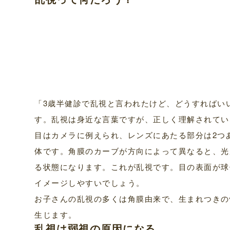
L
o
M
a
u
d
t
e
e
d
:
3
3
.
1
4
%
「3歳半健診で乱視と言われたけど、どうすればい
す。乱視は身近な言葉ですが、正しく理解されてい
目はカメラに例えられ、レンズにあたる部分は2つ
体です。角膜のカーブが方向によって異なると、光
る状態になります。これが乱視です。目の表面が球
イメージしやすいでしょう。
お子さんの乱視の多くは角膜由来で、生まれつきの
生じます。
乱視は弱視の原因になる