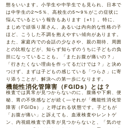
態をいいます。小学生や中学生でも見られ、日本で
は中学生の2〜5％、高校生の5〜9％がこの症状に
悩んでいるという報告もあります［※1］。特に、
まじめで頑張り屋さん、あるいは内向的な性格の子
ほど、こうした不調を抱えやすい傾向があります。
また、家庭内での会話の少なさや、親の期待、周囲
との比較などが、知らず知らずのうちに子どもの負
担になっていることも。「またお腹が痛いの？」
「行きたくない理由を作ってるだけでは？」と決め
つけず、まずは子どもの感じている「つらさ」に寄
り添うことが、解決への第一歩になります。
機能性消化管障害（FGIDs）とは？
検査では異常が見つからないのに、腹痛や下痢、便
秘、胃の不快感などが続く―それが「機能性消化管
障害（FGIDs）」と呼ばれる状態です。子どもが
「お腹が痛い」と訴えても、血液検査やレントゲ
ン、内視鏡検査で異常が見つからないと、「気のせ