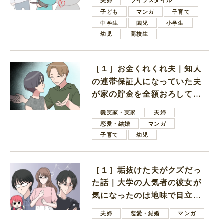
夫婦
ライフスタイル
子ども
マンガ
子育て
中学生
園児
小学生
幼児
高校生
［１］お金くれくれ夫｜知人
の連帯保証人になっていた夫
が家の貯金を全額おろしてほ
しいと言ってきた
義実家・実家
夫婦
恋愛・結婚
マンガ
子育て
幼児
［１］垢抜けた夫がクズだっ
た話｜大学の人気者の彼女が
気になったのは地味で目立た
ない男子学生
夫婦
恋愛・結婚
マンガ