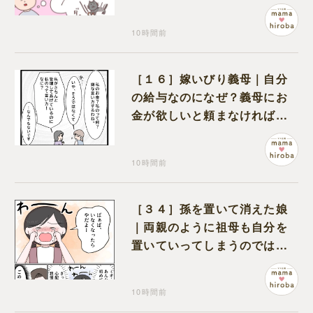
も物怖じしない鋼のハート
10時間前
［１６］嫁いびり義母｜自分
の給与なのになぜ？義母にお
金が欲しいと頼まなければな
らない状況に疑問を抱く
10時間前
［３４］孫を置いて消えた娘
｜両親のように祖母も自分を
置いていってしまうのでは？
と怯えて泣く孫に心が痛む
10時間前