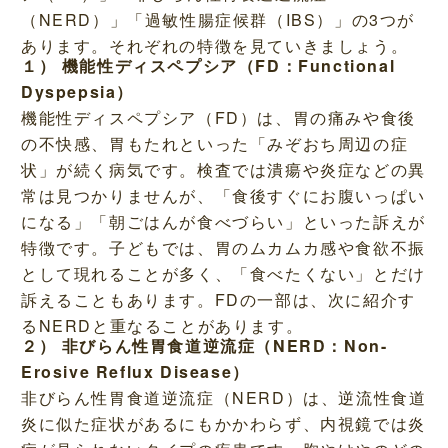
（NERD）」「過敏性腸症候群（IBS）」の3つが
あります。それぞれの特徴を見ていきましょう。
１） 機能性ディスペプシア（FD：Functional
Dyspepsia）
機能性ディスペプシア（FD）は、胃の痛みや食後
の不快感、胃もたれといった「みぞおち周辺の症
状」が続く病気です。検査では潰瘍や炎症などの異
常は見つかりませんが、「食後すぐにお腹いっぱい
になる」「朝ごはんが食べづらい」といった訴えが
特徴です。子どもでは、胃のムカムカ感や食欲不振
として現れることが多く、「食べたくない」とだけ
訴えることもあります。FDの一部は、次に紹介す
るNERDと重なることがあります。
２） 非びらん性胃食道逆流症（NERD：Non-
Erosive Reflux Disease）
非びらん性胃食道逆流症（NERD）は、逆流性食道
炎に似た症状があるにもかかわらず、内視鏡では炎