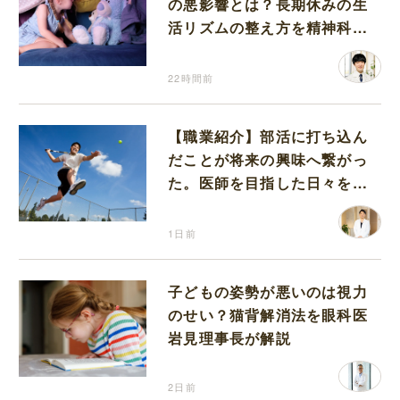
の悪影響とは？長期休みの生
活リズムの整え方を精神科医
が解説
22時間前
【職業紹介】部活に打ち込ん
だことが将来の興味へ繋がっ
た。医師を目指した日々を振
り返って思うこと
1日前
子どもの姿勢が悪いのは視力
のせい？猫背解消法を眼科医
岩見理事長が解説
2日前