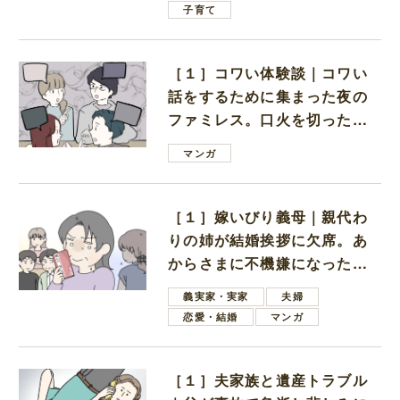
子育て
［１］コワい体験談｜コワい
話をするために集まった夜の
ファミレス。口火を切ったの
は電車好きの男の子ママ
マンガ
［１］嫁いびり義母｜親代わ
りの姉が結婚挨拶に欠席。あ
からさまに不機嫌になった義
母
義実家・実家
夫婦
恋愛・結婚
マンガ
［１］夫家族と遺産トラブル