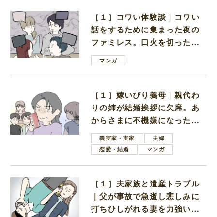
［１］コワい体験談｜コワい
話をするために集まった夜の
ファミレス。口火を切ったの
は電車好きの男の子ママ
マンガ
［１］嫁いびり義母｜親代わ
りの姉が結婚挨拶に欠席。あ
からさまに不機嫌になった義
母
義実家・実家
夫婦
恋愛・結婚
マンガ
［１］夫家族と遺産トラブル
｜父が事故で急逝し悲しみに
打ちひしがれる妻を力強い言