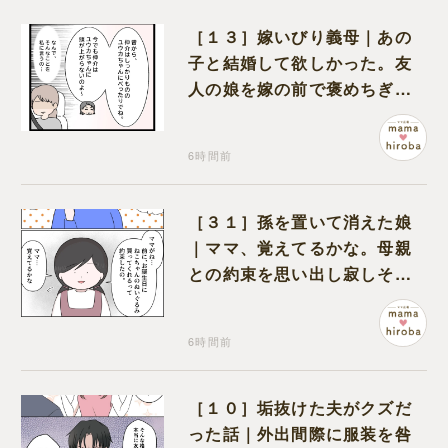
［１３］嫁いびり義母｜あの
子と結婚して欲しかった。友
人の娘を嫁の前で褒めちぎる
無神経な義母
6時間前
［３１］孫を置いて消えた娘
｜ママ、覚えてるかな。母親
との約束を思い出し寂しそう
な孫に胸が痛む
6時間前
［１０］垢抜けた夫がクズだ
った話｜外出間際に服装を咎