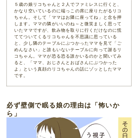
５歳の娘リコちゃんと２人でファミレスに行くと、
かなり空いているのに端っこの席に座りたがるリコ
ちゃん。そして「ママはお隣に座ってね」と念を押
します。ママの隣がいいのね～と微笑ましく思って
いたママですが、飲み物を取りに行くだけなのに慌
ててついてくるリコちゃんを不思議に思っている
と、少し隣のテーブルにぶつかったママを見て「ご
めんなさい」と誰もいないテーブルに向って謝るリ
コちゃん。ママが恐る恐る誰かいるのかと聞いてみ
ると、「ママ、おじさんとおばさんにぶつかった
よ」という真顔のリコちゃんの話にゾッとしたママ
です。
必ず壁側で眠る娘の理由は「怖いか
ら」
L
/
M
o
u