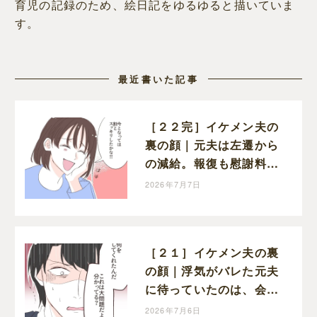
育児の記録のため、絵日記をゆるゆると描いていま
す。
最近書いた記事
［２２完］イケメン夫の
裏の顔｜元夫は左遷から
の減給。報復も慰謝料請
求も果たせた妻はスッキ
2026年7月7日
リした顔で笑う
［２１］イケメン夫の裏
の顔｜浮気がバレた元夫
に待っていたのは、会社
からの厳しい処罰と信頼
2026年7月6日