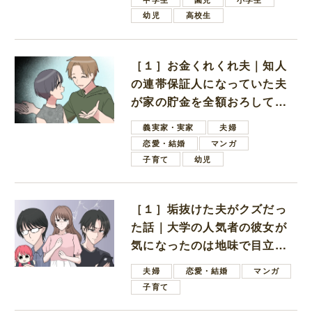
幼児
高校生
［１］お金くれくれ夫｜知人
の連帯保証人になっていた夫
が家の貯金を全額おろしてほ
しいと言ってきた
義実家・実家
夫婦
恋愛・結婚
マンガ
子育て
幼児
［１］垢抜けた夫がクズだっ
た話｜大学の人気者の彼女が
気になったのは地味で目立た
ない男子学生
夫婦
恋愛・結婚
マンガ
子育て