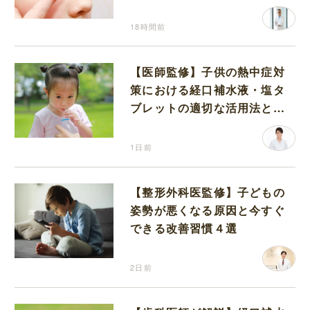
18時間前
【医師監修】子供の熱中症対
策における経口補水液・塩タ
ブレットの適切な活用法と水
分補給の注意点
1日前
【整形外科医監修】子どもの
姿勢が悪くなる原因と今すぐ
できる改善習慣４選
2日前