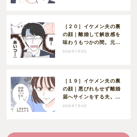
の失墜だった
［２０］イケメン夫の裏
の顔｜離婚して解放感を
味わうもつかの間。元夫
が会社で見せられたのは
2026年7月5日
浮気の証拠
［１９］イケメン夫の裏
の顔｜悪びれもせず離婚
届へサインをする夫。見
下した態度にちくりと棘
2026年7月4日
を刺す