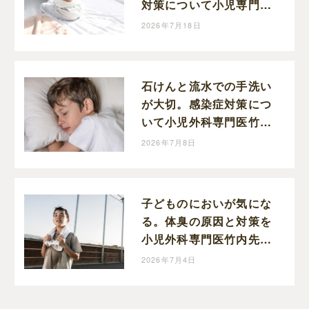
対策について小児専門医
竹内先生に伺いました
2026年7月18日
石けんと流水での手洗い
が大切。感染症対策につ
いて小児外科専門医竹内
先生に伺いました
2026年7月8日
子どものにおいが気にな
る。体臭の原因と対策を
小児外科専門医竹内先生
に伺いました
2026年7月4日