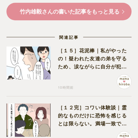
竹内雄毅さんの書いた記事をもっと見る
関連記事
［１５］花泥棒｜私がやった
の！疑われた友達の弟を守る
ため、涙ながらに自分が犯人
だと名乗り出た娘
10時間前
［１２完］コワい体験談｜霊
的なものだけに恐怖を感じる
とは限らない。満場一致でコ
ワいと認定された意外な体験