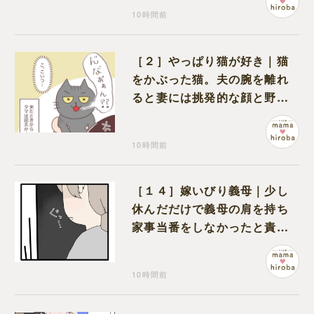
10時間前
［２］やっぱり猫が好き｜猫
をかぶった猫。夫の腕を離れ
ると妻には挑発的な顔と野太
い鳴き声
10時間前
［１４］嫁いびり義母｜少し
休んだだけで義母の肩を持ち
家事当番をしなかったと責め
る夫
10時間前