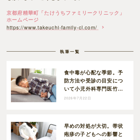
京都府精華町「たけうちファミリークリニック」
ホームページ
https://www.takeuchi-family-cl.com/
執筆一覧
食中毒が心配な季節。予
防方法や受診の目安につ
いて小児外科専門医竹内
先生に伺いました
2026年7月22日
早めの対処が大切。帯状
疱疹の子どもへの影響と