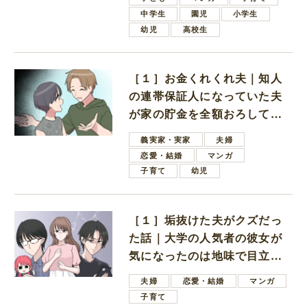
中学生
園児
小学生
幼児
高校生
［１］お金くれくれ夫｜知人
の連帯保証人になっていた夫
が家の貯金を全額おろしてほ
しいと言ってきた
義実家・実家
夫婦
恋愛・結婚
マンガ
子育て
幼児
［１］垢抜けた夫がクズだっ
た話｜大学の人気者の彼女が
気になったのは地味で目立た
ない男子学生
夫婦
恋愛・結婚
マンガ
子育て