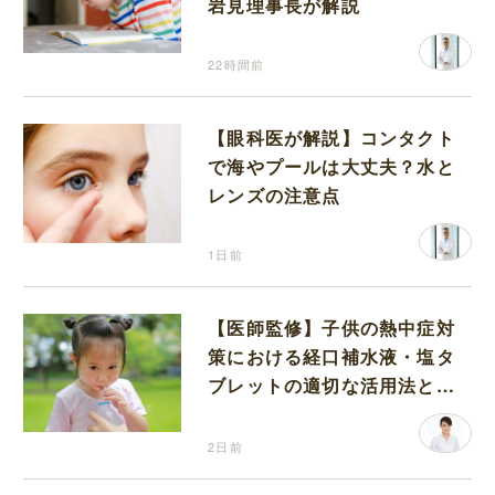
岩見理事長が解説
22時間前
【眼科医が解説】コンタクト
で海やプールは大丈夫？水と
レンズの注意点
1日前
【医師監修】子供の熱中症対
策における経口補水液・塩タ
ブレットの適切な活用法と水
分補給の注意点
2日前