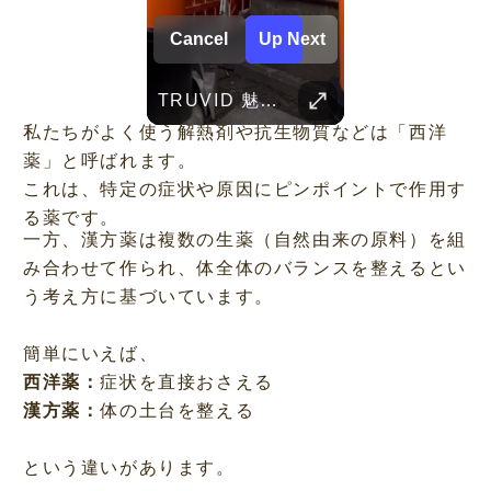
Cancel
Up Next
Her Standards Are Already High
TRUVID 魅力的な京都――時を超える静寂と伝統美
Parent Pranks
TRUVID 広島と宮島 – 歴史と美しさ
TRUVID 野生の北海道 – 雪と自然
TRUVID 餅 ― 日本のやさしい甘さと伝統の味
Childhood Memorie
Her standards are already high
私たちがよく使う解熱剤や抗生物質などは「西洋
薬」と呼ばれます。
これは、特定の症状や原因にピンポイントで作用す
る薬です。
一方、漢方薬は複数の生薬（自然由来の原料）を組
み合わせて作られ、体全体のバランスを整えるとい
う考え方に基づいています。
簡単にいえば、
西洋薬：
症状を直接おさえる
漢方薬：
体の土台を整える
という違いがあります。