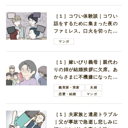
［１］コワい体験談｜コワい
話をするために集まった夜の
ファミレス。口火を切ったの
は電車好きの男の子ママ
マンガ
［１］嫁いびり義母｜親代わ
りの姉が結婚挨拶に欠席。あ
からさまに不機嫌になった義
母
義実家・実家
夫婦
恋愛・結婚
マンガ
［１］夫家族と遺産トラブル
｜父が事故で急逝し悲しみに