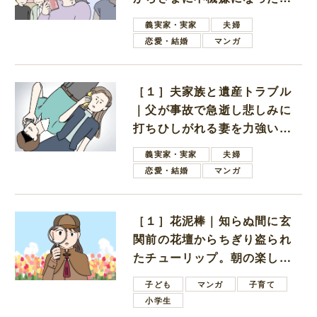
母
義実家・実家
夫婦
恋愛・結婚
マンガ
［１］夫家族と遺産トラブル
｜父が事故で急逝し悲しみに
打ちひしがれる妻を力強い言
葉で励ます夫
義実家・実家
夫婦
恋愛・結婚
マンガ
［１］花泥棒｜知らぬ間に玄
関前の花壇からちぎり盗られ
たチューリップ。朝の楽しみ
を奪われたショックは大きい
子ども
マンガ
子育て
小学生