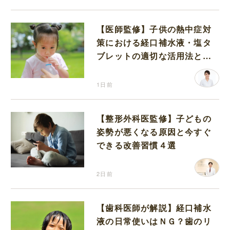
【医師監修】子供の熱中症対
策における経口補水液・塩タ
ブレットの適切な活用法と水
分補給の注意点
1日前
【整形外科医監修】子どもの
姿勢が悪くなる原因と今すぐ
できる改善習慣４選
2日前
【歯科医師が解説】経口補水
液の日常使いはＮＧ？歯のリ