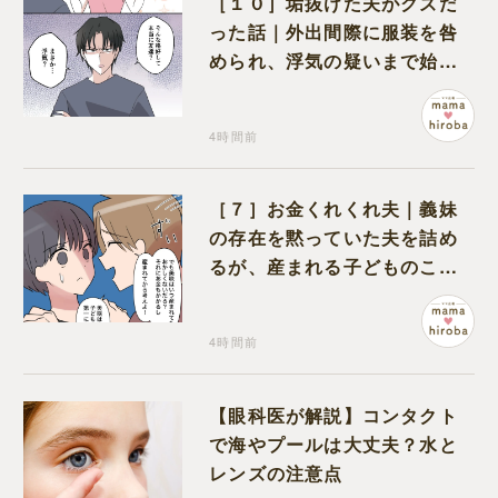
［１０］垢抜けた夫がクズだ
った話｜外出間際に服装を咎
められ、浮気の疑いまで始め
る夫
4時間前
［７］お金くれくれ夫｜義妹
の存在を黙っていた夫を詰め
るが、産まれる子どものこと
を第一に考えてと流される
4時間前
【眼科医が解説】コンタクト
で海やプールは大丈夫？水と
レンズの注意点