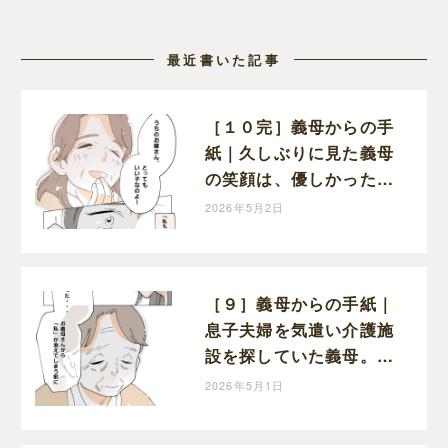
最近書いた記事
［１０完］義母からの手
紙｜久しぶりに見た義母
の笑顔は、優しかった頃
と変わらぬ笑顔だった
2026年5月2日
［９］義母からの手紙｜
息子夫婦を気遣い介護施
設を探していた義母。も
っと早く感謝を伝えたか
2026年5月1日
ったと涙を流す