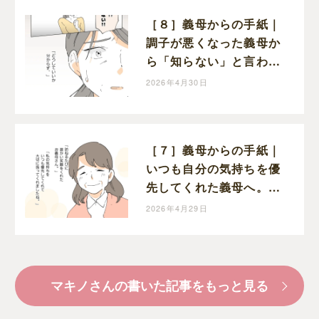
［８］義母からの手紙｜
調子が悪くなった義母か
ら「知らない」と言われ
てショックを受ける嫁
2026年4月30日
［７］義母からの手紙｜
いつも自分の気持ちを優
先してくれた義母へ。嫁
から今までの感謝の気持
2026年4月29日
ちを綴る
マキノさんの書いた記事をもっと見る