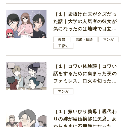
［１］垢抜けた夫がクズだっ
た話｜大学の人気者の彼女が
気になったのは地味で目立た
ない男子学生
夫婦
恋愛・結婚
マンガ
子育て
［１］コワい体験談｜コワい
話をするために集まった夜の
ファミレス。口火を切ったの
は電車好きの男の子ママ
マンガ
［１］嫁いびり義母｜親代わ
りの姉が結婚挨拶に欠席。あ
からさまに不機嫌になった義