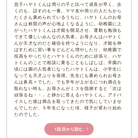
息子ハヤトくんは周りの子と比べて成長が早く、歩
くのも、話すのも一番。ママ友や周りの人たちから
たくさん褒められているうちに、ハヤトくんのお母
さんは称賛の声が心地よくなるように。幼稚園に上
がったハヤトくんは才能を開花させ、運動も勉強も
できて優しいみんなの人気者。お母さんはハヤトく
んが天才なのだと確信を持つようになり、才能を伸
ばすために習い事をどんどん増やしたり、幼稚園で
役員をやったりとハヤトくんのために頑張り、ハヤ
トくんのことで相談に乗ることもしばしば。卒園の
頃には園の人気者になったハヤトくんは、小学生に
なっても天才ぶりを発揮。先生にも褒められお母さ
んは鼻高々でした。でも学年が上がるにつれ満点を
取れない時も。お母さんがミスを指摘すると「次は
頑張るね・・」と静かに答えるハヤトくん。アドバ
イスした後は満点を取ってきたので気にしていませ
んでしたが、５年生になった頃、様子が変わり始め
たのでした。
1話目から読む