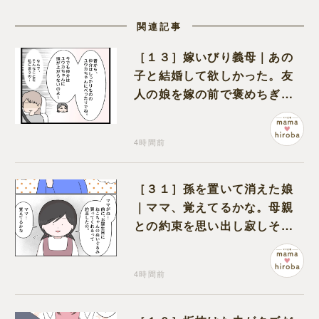
関連記事
［１３］嫁いびり義母｜あの
子と結婚して欲しかった。友
人の娘を嫁の前で褒めちぎる
無神経な義母
4時間前
［３１］孫を置いて消えた娘
｜ママ、覚えてるかな。母親
との約束を思い出し寂しそう
な孫に胸が痛む
4時間前