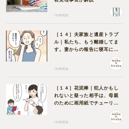
18時間前
［１４］夫家族と遺産トラブ
ル｜私たち、もう離婚してま
す。妻からの報告に寝耳に水
の夫は大慌て
18時間前
［１４］花泥棒｜犯人かもし
れないと疑った相手は、母親
のために画用紙でチューリッ
プを作っていただけだった
18時間前