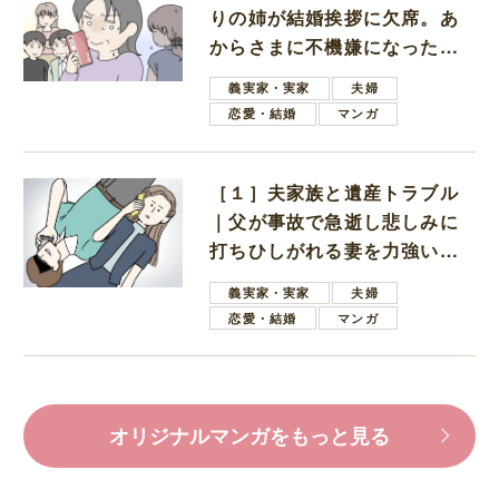
りの姉が結婚挨拶に欠席。あ
からさまに不機嫌になった義
母
義実家・実家
夫婦
恋愛・結婚
マンガ
［１］夫家族と遺産トラブル
｜父が事故で急逝し悲しみに
打ちひしがれる妻を力強い言
葉で励ます夫
義実家・実家
夫婦
恋愛・結婚
マンガ
オリジナルマンガをもっと見る