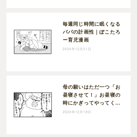
毎週同じ時間に眠くなる
パパの計画性｜ぽこたろ
ー育児漫画
2024年12月21日
母の願いはただ一つ「お
昼寝させて！」お昼寝の
時にかぎってやってくる
宣伝車｜ぽこたろー育児
2024年12月18日
漫画