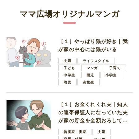
ママ広場オリジナルマンガ
［１］やっぱり猫が好き｜我
が家の中心には猫がいる
夫婦
ライフスタイル
子ども
マンガ
子育て
中学生
園児
小学生
幼児
高校生
［１］お金くれくれ夫｜知人
の連帯保証人になっていた夫
が家の貯金を全額おろしてほ
しいと言ってきた
義実家・実家
夫婦
恋愛・結婚
マンガ