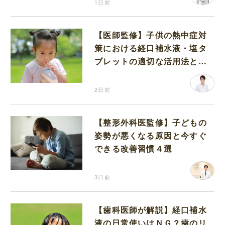
1日前
【医師監修】子供の熱中症対
策における経口補水液・塩タ
ブレットの適切な活用法と水
分補給の注意点
2日前
【整形外科医監修】子どもの
姿勢が悪くなる原因と今すぐ
できる改善習慣４選
3日前
【歯科医師が解説】経口補水
液の日常使いはＮＧ？歯のリ