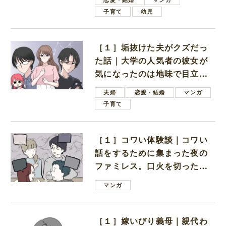
子育て
幼児
［１］垢抜けた夫がクズだっ
た話｜大学の人気者の彼女が
気になったのは地味で目立た
ない男子学生
夫婦
恋愛・結婚
マンガ
子育て
［１］コワい体験談｜コワい
話をするために集まった夜の
ファミレス。口火を切ったの
は電車好きの男の子ママ
マンガ
［１］嫁いびり義母｜親代わ