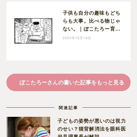
子供も自分の趣味もどち
らも大事。比べる物じゃ
ない。｜ぽこたろー育児
漫画
2024年12月16日
ぽこたろーさんの書いた記事をもっと見る
関連記事
子どもの姿勢が悪いのは視力
のせい？猫背解消法を眼科医
岩見理事長が解説