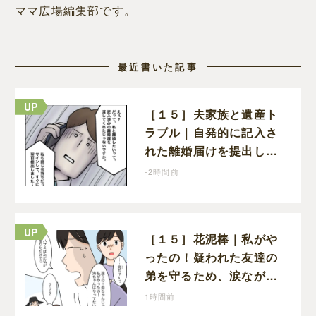
ママ広場編集部です。
最近書いた記事
［１５］夫家族と遺産ト
ラブル｜自発的に記入さ
れた離婚届けを提出した
だけなので、何も問題な
-2時間前
し
［１５］花泥棒｜私がや
ったの！疑われた友達の
弟を守るため、涙ながら
に自分が犯人だと名乗り
1時間前
出た娘