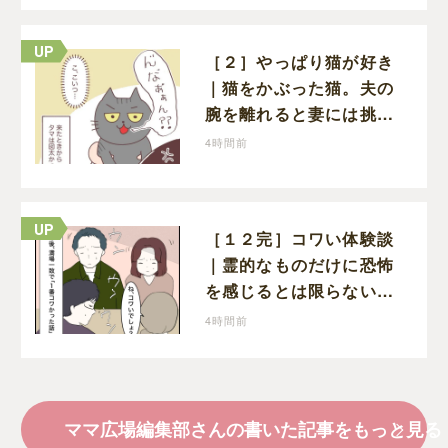
［２］やっぱり猫が好き
｜猫をかぶった猫。夫の
腕を離れると妻には挑発
的な顔と野太い鳴き声
4時間前
［１２完］コワい体験談
｜霊的なものだけに恐怖
を感じるとは限らない。
満場一致でコワいと認定
4時間前
された意外な体験
ママ広場編集部さんの書いた記事をもっと見る