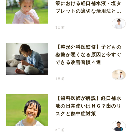
策における経口補水液・塩タ
ブレットの適切な活用法と水
分補給の注意点
3日前
【整形外科医監修】子どもの
姿勢が悪くなる原因と今すぐ
できる改善習慣４選
4日前
【歯科医師が解説】経口補水
液の日常使いはＮＧ？歯のリ
スクと熱中症対策
5日前