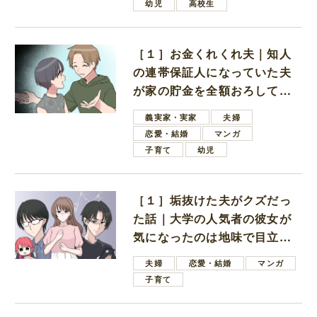
幼児
高校生
［１］お金くれくれ夫｜知人
の連帯保証人になっていた夫
が家の貯金を全額おろしてほ
しいと言ってきた
義実家・実家
夫婦
恋愛・結婚
マンガ
子育て
幼児
［１］垢抜けた夫がクズだっ
た話｜大学の人気者の彼女が
気になったのは地味で目立た
ない男子学生
夫婦
恋愛・結婚
マンガ
子育て