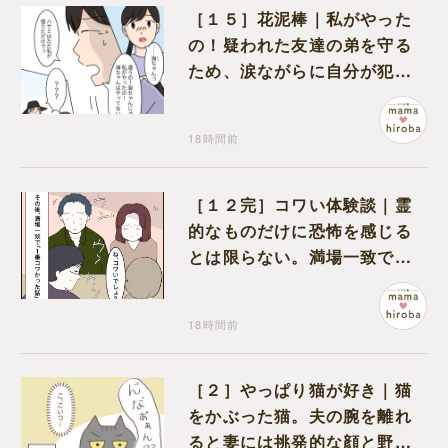
［１５］花泥棒｜私がやった
の！疑われた友達の弟を守る
ため、涙ながらに自分が犯人
だと名乗り出た娘
18時間前
［１２完］コワい体験談｜霊
的なものだけに恐怖を感じる
とは限らない。満場一致でコ
ワいと認定された意外な体験
18時間前
［２］やっぱり猫が好き｜猫
をかぶった猫。夫の腕を離れ
ると妻には挑発的な顔と野太