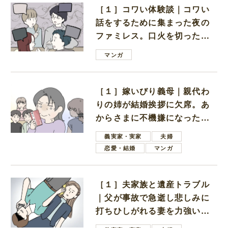
［１］コワい体験談｜コワい
話をするために集まった夜の
ファミレス。口火を切ったの
は電車好きの男の子ママ
マンガ
［１］嫁いびり義母｜親代わ
りの姉が結婚挨拶に欠席。あ
からさまに不機嫌になった義
母
義実家・実家
夫婦
恋愛・結婚
マンガ
［１］夫家族と遺産トラブル
｜父が事故で急逝し悲しみに
打ちひしがれる妻を力強い言
葉で励ます夫