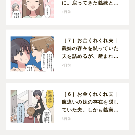
に。戻ってきた義妹と夫
や義母の様子になんだか
1日前
違和感
［７］お金くれくれ夫｜
義妹の存在を黙っていた
夫を詰めるが、産まれる
子どものことを第一に考
2日前
えてと流される
［６］お金くれくれ夫｜
腹違いの妹の存在を隠し
ていた夫。しかも義実家
で一緒に暮らすことにな
3日前
り困惑する妻