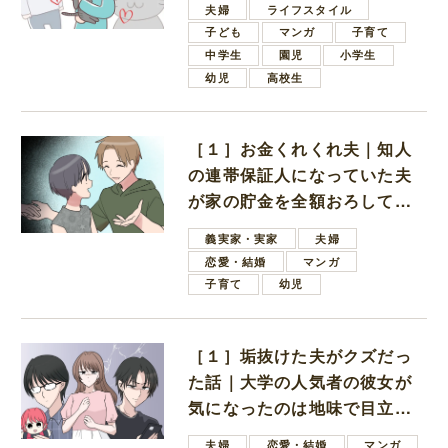
夫婦
ライフスタイル
子ども
マンガ
子育て
中学生
園児
小学生
幼児
高校生
［１］お金くれくれ夫｜知人
の連帯保証人になっていた夫
が家の貯金を全額おろしてほ
しいと言ってきた
義実家・実家
夫婦
恋愛・結婚
マンガ
子育て
幼児
［１］垢抜けた夫がクズだっ
た話｜大学の人気者の彼女が
気になったのは地味で目立た
ない男子学生
夫婦
恋愛・結婚
マンガ