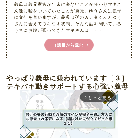
義母は義兄家族が年末に来ないことが分かりマキさ
ん達に嘘をついていたことが発覚。ゆうさんは義母
に文句を言いますが、義母は孫のカナタくんとゆう
さんに会えてウキウキ状態。そんな話を聞いている
うちにお腹が張ってきたマキさんは・・・
1話目から読む
やっぱり義母に嫌われています［３］
テキパキ動きサポートする心強い義母
もっと見る
arrow_forward_ios