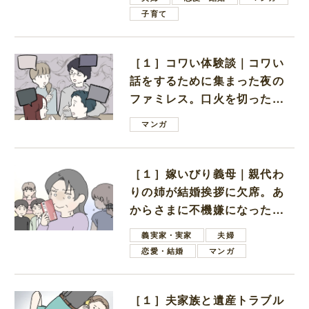
子育て
［１］コワい体験談｜コワい
話をするために集まった夜の
ファミレス。口火を切ったの
は電車好きの男の子ママ
マンガ
［１］嫁いびり義母｜親代わ
りの姉が結婚挨拶に欠席。あ
からさまに不機嫌になった義
母
義実家・実家
夫婦
恋愛・結婚
マンガ
［１］夫家族と遺産トラブル