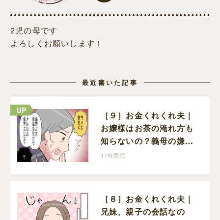
2児の母です
よろしくお願いします！
最近書いた記事
［９］お金くれくれ夫｜
お嬢様はお茶の淹れ方も
知らないの？義母の嫌味
に思わず怒りが込み上げ
11時間前
る
［８］お金くれくれ夫｜
兄妹、親子の会話なの