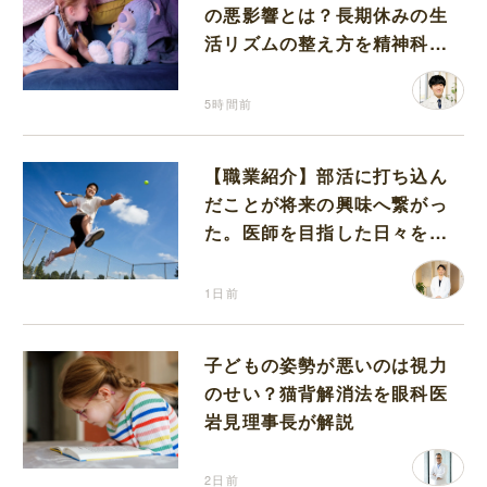
の悪影響とは？長期休みの生
活リズムの整え方を精神科医
が解説
5時間前
【職業紹介】部活に打ち込ん
だことが将来の興味へ繋がっ
た。医師を目指した日々を振
り返って思うこと
1日前
子どもの姿勢が悪いのは視力
のせい？猫背解消法を眼科医
岩見理事長が解説
2日前