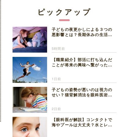
ピックアップ
子どもの夜更かしによる３つの
悪影響とは？長期休みの生活リ
ズムの整え方を精神科医が解説
5時間前
【職業紹介】部活に打ち込んだ
ことが将来の興味へ繋がった。
医師を目指した日々を振り返っ
て思うこと
1日前
子どもの姿勢が悪いのは視力の
せい？猫背解消法を眼科医岩見
理事長が解説
2日前
【眼科医が解説】コンタクトで
海やプールは大丈夫？水とレン
ズの注意点