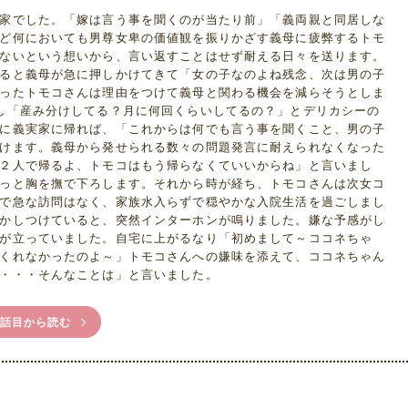
家でした。「嫁は言う事を聞くのが当たり前」「義両親と同居しな
ど何においても男尊女卑の価値観を振りかざす義母に疲弊するトモ
ないという想いから、言い返すことはせず耐える日々を送ります。
ると義母が急に押しかけてきて「女の子なのよね残念、次は男の子
ったトモコさんは理由をつけて義母と関わる機会を減らそうとしま
し「産み分けしてる？月に何回くらいしてるの？」とデリカシーの
に義実家に帰れば、「これからは何でも言う事を聞くこと、男の子
けます。義母から発せられる数々の問題発言に耐えられなくなった
２人で帰るよ、トモコはもう帰らなくていいからね」と言いまし
っと胸を撫で下ろします。それから時が経ち、トモコさんは次女コ
で急な訪問はなく、家族水入らずで穏やかな入院生活を過ごしまし
かしつけていると、突然インターホンが鳴りました。嫌な予感がし
が立っていました。自宅に上がるなり「初めまして～ココネちゃ
くれなかったのよ～」トモコさんへの嫌味を添えて、ココネちゃん
・・・そんなことは」と言いました。
1話目から読む