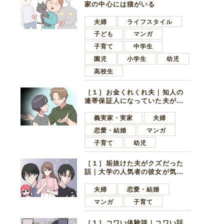
家の中心には猫がいる
夫婦
ライフスタイル
子ども
マンガ
子育て
中学生
園児
小学生
幼児
高校生
［１］お金くれくれ夫｜知人の
連帯保証人になっていた夫が家
の貯金を全額おろしてほしいと
言ってきた
義実家・実家
夫婦
恋愛・結婚
マンガ
子育て
幼児
［１］垢抜けた夫がクズだった
話｜大学の人気者の彼女が気に
なったのは地味で目立たない男
子学生
夫婦
恋愛・結婚
マンガ
子育て
［１］コワい体験談｜コワい話