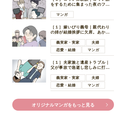
をするために集まった夜のファ
ミレス。口火を切ったのは電車
好きの男の子ママ
マンガ
［１］嫁いびり義母｜親代わり
の姉が結婚挨拶に欠席。あから
さまに不機嫌になった義母
義実家・実家
夫婦
恋愛・結婚
マンガ
［１］夫家族と遺産トラブル｜
父が事故で急逝し悲しみに打ち
ひしがれる妻を力強い言葉で励
ます夫
義実家・実家
夫婦
恋愛・結婚
マンガ
オリジナルマンガをもっと見る