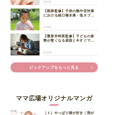
3日前
【医師監修】子供の熱中症対策
における経口補水液・塩タブレ
ットの適切な活用法と水分補給
の注意点
4日前
【整形外科医監修】子どもの姿
勢が悪くなる原因と今すぐでき
る改善習慣４選
5日前
ピックアップをもっと見る
ママ広場オリジナルマンガ
［１］やっぱり猫が好き｜我が