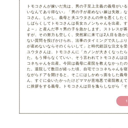
トモコさんが嫁いだ先は、男の子至上主義の義母がいる
いなんてあり得ない」「男の子が産めない嫁は失敗」な
コさん。しかし、義母と夫ユウタさんの仲を悪くしたく
しばらくしてトモコさんは長女カノンちゃんを出産。す
よ～」と産んだ早々男の子を急かします。ストレスが募
すが、その努力も空しく、突然家に来ては2人目を急か
ない質問を投げかけられ、法事のタイミングで久しぶり
が産めないならそのくらいして」と時代錯誤な注文を受
ユウタさんは、トモコさんに「カノンが大きくなったら
た。もう帰らなくていい、そう言われてトモコさんはほ
コネちゃんを出産。今回は義母に産院を教えなかったの
た。退院して数日が経った頃、自宅でココネちゃんを寝
ながらドアを開けると、そこにはしかめっ面をした義母
ん、すぐに会いたかったけどママが意地悪で産院教えて
に挨拶をする義母。トモコさんは目を逸らしながら「そ