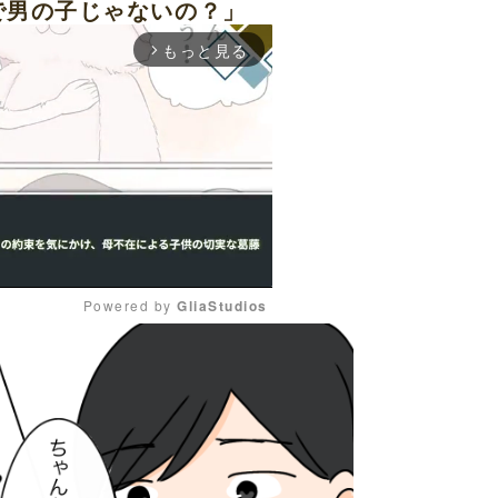
で男の子じゃないの？」
もっと見る
arrow_forward_ios
Powered by 
GliaStudios
M
u
t
e