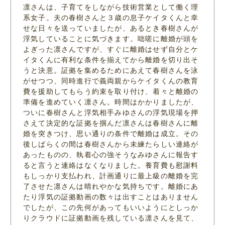
凛さんは、子育てをしながら技術営業として働く理
系女子。夫の春樹さんと３歳の息子ケイタくんと幸
せな日々を送っていましたが、あるとき春樹さんが
浮気していることに気づきます。咄嗟に離婚が頭を
よぎった凛さんですが、すぐに離婚はせず自分とケ
イタくんに有利な条件を揃えてから離婚を切り出そ
うと決意。証拠を集めるためにあえて春樹さんを泳
がせつつ、同時進行で義両親からケイタくんの教育
費を援助してもらう約束を取り付け、着々と離婚の
準備を進めていく凛さん。時間はかかりましたが、
ついに春樹さんと浮気相手みゆさんの浮気現場を押
さえて決定的な証拠を掴んだ凛さんは春樹さんに離
婚を突きつけ、思い通りの条件で離婚は成立。その
後しばらくの間は春樹さんから未練たらしい連絡が
あったものの、執着心の強そうなみゆさんに報告す
ると言うと連絡はなくなりました。養育費も慰謝料
もしっかり支払われ、計画通りに最上級の離婚を完
了させた凛さんは晴れやかな気持ちです。離婚にあ
たり浮気の証拠動画の数々は出すことはありません
でしたが、この先何があってもいいようにとしっか
りクラウドに証拠動画を残している凛さんを見て、