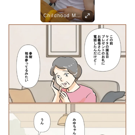
Her Standards Are Already High
ent Pranks
Childhood Memories
TRUVID 魅力的な京都――時を超える静寂と伝統美
TRUVID 野生の北海道 – 雪と自然
TRUVID 広島と宮島 – 歴史と美しさ
TRUVID 餅 ― 日本のやさしい甘さと伝統の味
Her standards are already high