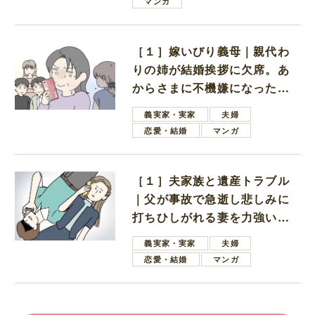
マンガ
［１］嫁いびり義母｜親代わ
りの姉が結婚挨拶に欠席。あ
からさまに不機嫌になった義
母
義実家・実家
夫婦
恋愛・結婚
マンガ
［１］夫家族と遺産トラブル
｜父が事故で急逝し悲しみに
打ちひしがれる妻を力強い言
葉で励ます夫
義実家・実家
夫婦
恋愛・結婚
マンガ