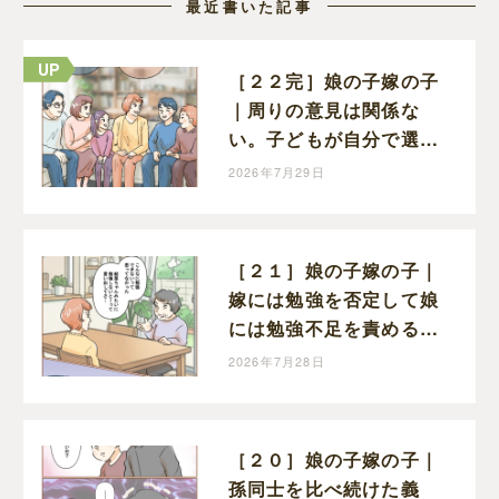
最近書いた記事
［２２完］娘の子嫁の子
｜周りの意見は関係な
い。子どもが自分で選ん
だ道を信じることが親に
2026年7月29日
できる一番の応援
［２１］娘の子嫁の子｜
嫁には勉強を否定して娘
には勉強不足を責める。
矛盾だらけの義母に開い
2026年7月28日
た口が塞がらない
［２０］娘の子嫁の子｜
孫同士を比べ続けた義