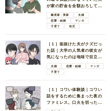
が家の貯金を全額おろしてほ
しいと言ってきた
義実家・実家
夫婦
恋愛・結婚
マンガ
子育て
幼児
［１］垢抜けた夫がクズだっ
た話｜大学の人気者の彼女が
気になったのは地味で目立た
ない男子学生
夫婦
恋愛・結婚
マンガ
子育て
［１］コワい体験談｜コワい
話をするために集まった夜の
ファミレス。口火を切ったの
は電車好きの男の子ママ