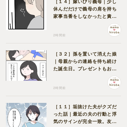
［１４］嫁いびり義母｜少し
休んだだけで義母の肩を持ち
家事当番をしなかったと責め
る夫
2時間前
［３２］孫を置いて消えた娘
｜母親からの連絡を待ち続け
た誕生日。プレゼントもお祝
いの言葉も届かなかった
2時間前
［１１］垢抜けた夫がクズだ
った話｜最近の夫の行動と浮
気のサインが完全一致。友人