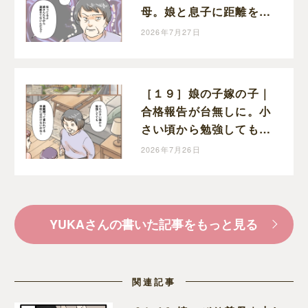
母。娘と息子に距離を置
かれても、自分の過ちに
2026年7月27日
気付かない
［１９］娘の子嫁の子｜
合格報告が台無しに。小
さい頃から勉強しても最
難関校には入れないと嫌
2026年7月26日
味を言う義母
YUKAさんの書いた記事をもっと見る
関連記事