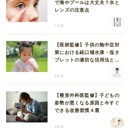
で海やプールは大丈夫？水と
レンズの注意点
1日前
【医師監修】子供の熱中症対
策における経口補水液・塩タ
ブレットの適切な活用法と水
分補給の注意点
2日前
【整形外科医監修】子どもの
姿勢が悪くなる原因と今すぐ
できる改善習慣４選
3日前