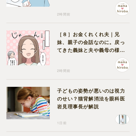
にも忠告され不安になる
2時間前
［８］お金くれくれ夫｜兄
妹、親子の会話なのに。戻っ
てきた義妹と夫や義母の様子
になんだか違和感
2時間前
子どもの姿勢が悪いのは視力
のせい？猫背解消法を眼科医
岩見理事長が解説
1日前