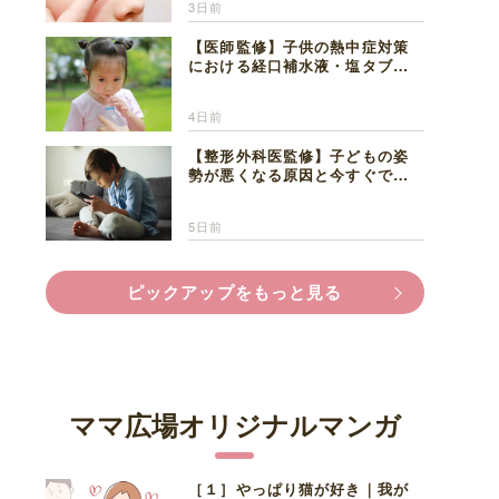
3日前
【医師監修】子供の熱中症対策
における経口補水液・塩タブレ
ットの適切な活用法と水分補給
の注意点
4日前
【整形外科医監修】子どもの姿
勢が悪くなる原因と今すぐでき
る改善習慣４選
5日前
ピックアップをもっと見る
ママ広場オリジナルマンガ
［１］やっぱり猫が好き｜我が