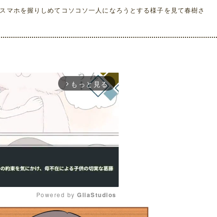
スマホを握りしめてコソコソ一人になろうとする様子を見て春樹さ
もっと見る
arrow_forward_ios
Powered by 
GliaStudios