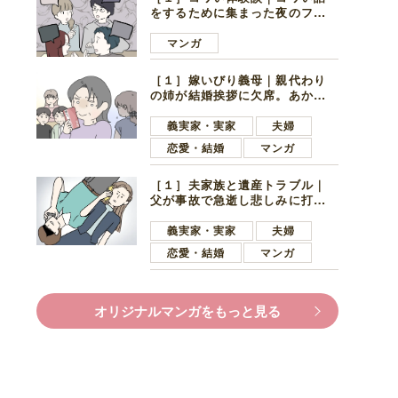
をするために集まった夜のファ
ミレス。口火を切ったのは電車
好きの男の子ママ
マンガ
［１］嫁いびり義母｜親代わり
の姉が結婚挨拶に欠席。あから
さまに不機嫌になった義母
義実家・実家
夫婦
恋愛・結婚
マンガ
［１］夫家族と遺産トラブル｜
父が事故で急逝し悲しみに打ち
ひしがれる妻を力強い言葉で励
ます夫
義実家・実家
夫婦
恋愛・結婚
マンガ
オリジナルマンガをもっと見る