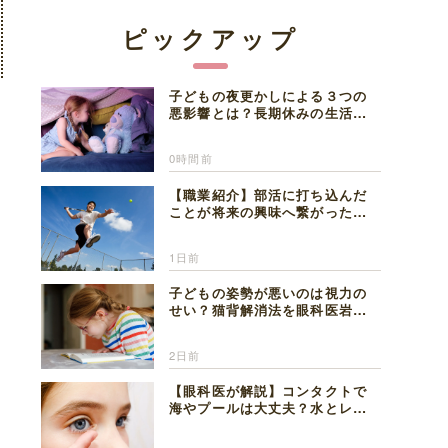
ピックアップ
子どもの夜更かしによる３つの
悪影響とは？長期休みの生活リ
ズムの整え方を精神科医が解説
0時間前
【職業紹介】部活に打ち込んだ
ことが将来の興味へ繋がった。
医師を目指した日々を振り返っ
て思うこと
1日前
子どもの姿勢が悪いのは視力の
せい？猫背解消法を眼科医岩見
理事長が解説
2日前
【眼科医が解説】コンタクトで
海やプールは大丈夫？水とレン
ズの注意点