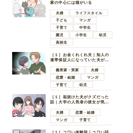
家の中心には猫がいる
夫婦
ライフスタイル
子ども
マンガ
子育て
中学生
園児
小学生
幼児
高校生
［１］お金くれくれ夫｜知人の
連帯保証人になっていた夫が家
の貯金を全額おろしてほしいと
言ってきた
義実家・実家
夫婦
恋愛・結婚
マンガ
子育て
幼児
［１］垢抜けた夫がクズだった
話｜大学の人気者の彼女が気に
なったのは地味で目立たない男
子学生
夫婦
恋愛・結婚
マンガ
子育て
［１］コワい体験談｜コワい話