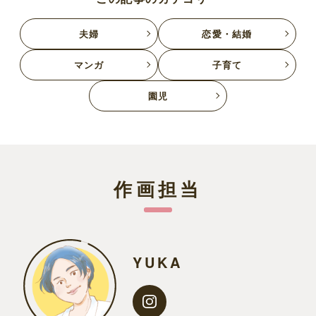
夫婦
恋愛・結婚
マンガ
子育て
園児
作画担当
YUKA