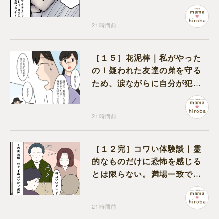
何も問題なし
21時間前
［１５］花泥棒｜私がやった
の！疑われた友達の弟を守る
ため、涙ながらに自分が犯人
だと名乗り出た娘
21時間前
［１２完］コワい体験談｜霊
的なものだけに恐怖を感じる
とは限らない。満場一致でコ
ワいと認定された意外な体験
21時間前