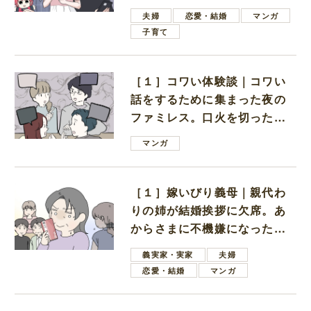
ない男子学生
夫婦
恋愛・結婚
マンガ
子育て
［１］コワい体験談｜コワい
話をするために集まった夜の
ファミレス。口火を切ったの
は電車好きの男の子ママ
マンガ
［１］嫁いびり義母｜親代わ
りの姉が結婚挨拶に欠席。あ
からさまに不機嫌になった義
母
義実家・実家
夫婦
恋愛・結婚
マンガ