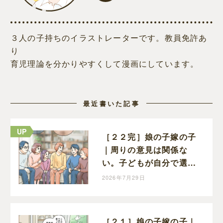
３人の子持ちのイラストレーターです。教員免許あ
り
育児理論を分かりやすくして漫画にしています。
最近書いた記事
［２２完］娘の子嫁の子
｜周りの意見は関係な
い。子どもが自分で選ん
だ道を信じることが親に
2026年7月29日
できる一番の応援
［２１］娘の子嫁の子｜