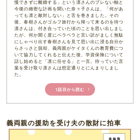
慢できずに離婚する」という凛さんのブレない軸と
今後の緻密な計画を聞いた奈々子さんは、「何があ
っても凛と敵対しない」と舌を巻きました。その
後、春樹さんがゴルフ旅行から帰って来るのを待つ
凛さんは、付き合っていた頃のことを思い出しまし
たが、何か聞く度にペラペラと言い訳がましく無駄
にしゃべり出す春樹さんを見て思い出に浸る自分か
らさっさと脱却、義両親がケイタくんの教育費につ
いて協力してくれると伝えた後、学資保険について
話し始めると「凛に任せる」と一言。待っていた言
葉を受け取り凛さんは想定通りとにんまりしまし
た。
1話目から読む
義両親の援助を受け夫の散財に拍車