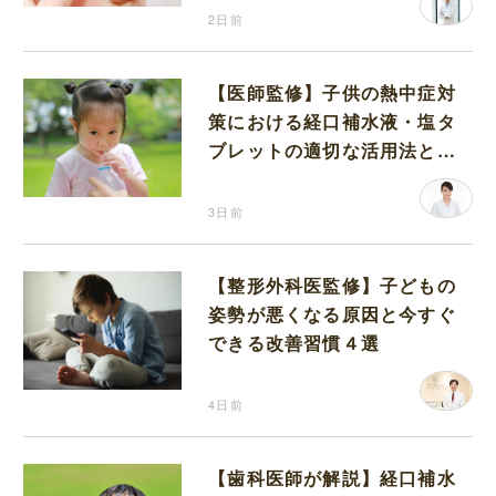
2日前
【医師監修】子供の熱中症対
策における経口補水液・塩タ
ブレットの適切な活用法と水
分補給の注意点
3日前
【整形外科医監修】子どもの
姿勢が悪くなる原因と今すぐ
できる改善習慣４選
4日前
【歯科医師が解説】経口補水