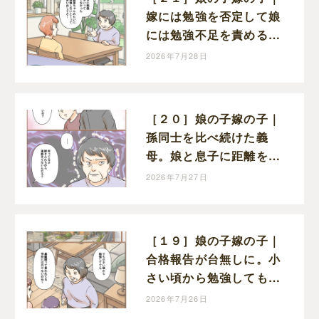
嫁には勉強を否定して娘
には勉強不足を責める。
矛盾だらけの義母に開い
2026年7月28日
た口が塞がらない
［２０］娘の子嫁の子｜
孫同士を比べ続けた義
母。娘と息子に距離を置
かれても、自分の過ちに
2026年7月27日
気付かない
［１９］娘の子嫁の子｜
合格報告が台無しに。小
さい頃から勉強しても最
難関校には入れないと嫌
2026年7月26日
味を言う義母