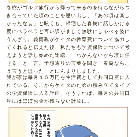
春樹がゴルフ旅行から帰って来るのを待ちながらつ
き合っていた頃のことを思い出し、「あの頃は楽し
かったなぁ」と呟くも、帰宅した春樹に話しかける
度にペラペラと言い訳がましく無駄にしゃべる姿に
うんざり。義両親がケイタの教育費について協力し
てくれると伝えた後、私たちも学資保険について考
えようと話し始めた途端、「わかんないから凛に任
せる」と一言。予想通りの言葉を聞き「春樹ならこ
う言うと思った」とにんまりしました。
我が家は毎月１５万円を生活費として共同口座に入
れている。そこからケイタのための積み立てタイプ
の学資保険に入る計画、そうすれば、毎月の共同口
座にはほぼお金が残らない計算に。