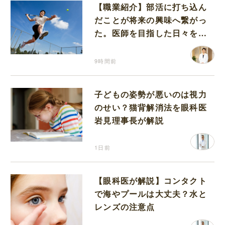
【職業紹介】部活に打ち込ん
だことが将来の興味へ繋がっ
た。医師を目指した日々を振
り返って思うこと
9時間前
子どもの姿勢が悪いのは視力
のせい？猫背解消法を眼科医
岩見理事長が解説
1日前
【眼科医が解説】コンタクト
で海やプールは大丈夫？水と
レンズの注意点