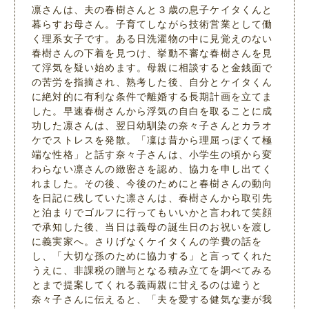
凛さんは、夫の春樹さんと３歳の息子ケイタくんと
暮らすお母さん。子育てしながら技術営業として働
く理系女子です。ある日洗濯物の中に見覚えのない
春樹さんの下着を見つけ、挙動不審な春樹さんを見
て浮気を疑い始めます。母親に相談すると金銭面で
の苦労を指摘され、熟考した後、自分とケイタくん
に絶対的に有利な条件で離婚する長期計画を立てま
した。早速春樹さんから浮気の自白を取ることに成
功した凛さんは、翌日幼馴染の奈々子さんとカラオ
ケでストレスを発散。「凜は昔から理屈っぽくて極
端な性格」と話す奈々子さんは、小学生の頃から変
わらない凛さんの緻密さを認め、協力を申し出てく
れました。その後、今後のためにと春樹さんの動向
を日記に残していた凛さんは、春樹さんから取引先
と泊まりでゴルフに行ってもいいかと言われて笑顔
で承知した後、当日は義母の誕生日のお祝いを渡し
に義実家へ。さりげなくケイタくんの学費の話を
し、「大切な孫のために協力する」と言ってくれた
うえに、非課税の贈与となる積み立てを調べてみる
とまで提案してくれる義両親に甘えるのは違うと
奈々子さんに伝えると、「夫を愛する健気な妻が我