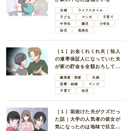
夫婦
ライフスタイル
子ども
マンガ
子育て
中学生
園児
小学生
幼児
高校生
［１］お金くれくれ夫｜知人
の連帯保証人になっていた夫
が家の貯金を全額おろしてほ
しいと言ってきた
義実家・実家
夫婦
恋愛・結婚
マンガ
子育て
幼児
［１］垢抜けた夫がクズだっ
た話｜大学の人気者の彼女が
気になったのは地味で目立た