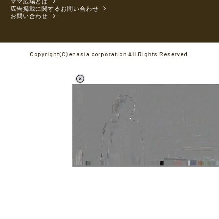
ママ広場とは
広告掲載に関するお問い合わせ
お問い合わせ
Copyright(C) enasia corporation All Rights Reserved.
L
o
/
M
a
u
d
t
e
e
d
:
5