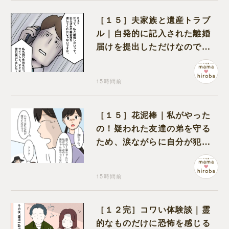
［１５］夫家族と遺産トラブ
ル｜自発的に記入された離婚
届けを提出しただけなので、
何も問題なし
15時間前
［１５］花泥棒｜私がやった
の！疑われた友達の弟を守る
ため、涙ながらに自分が犯人
だと名乗り出た娘
15時間前
［１２完］コワい体験談｜霊
的なものだけに恐怖を感じる