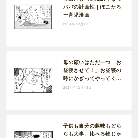
パパの計画性｜ぽこたろ
ー育児漫画
2024年12月21日
母の願いはただ一つ「お
昼寝させて！」お昼寝の
時にかぎってやってくる
宣伝車｜ぽこたろー育児
2024年12月18日
漫画
子供も自分の趣味もどち
らも大事。比べる物じゃ