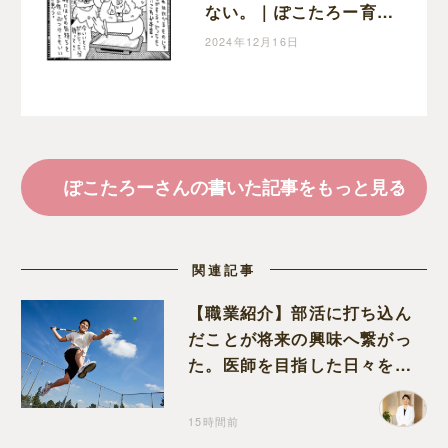
ない。｜ぽこたろー育児
漫画
2024年12月16日
ぽこたろーさんの書いた記事をもっと見る
関連記事
【職業紹介】部活に打ち込ん
だことが将来の興味へ繋がっ
た。医師を目指した日々を振
り返って思うこと
15時間前