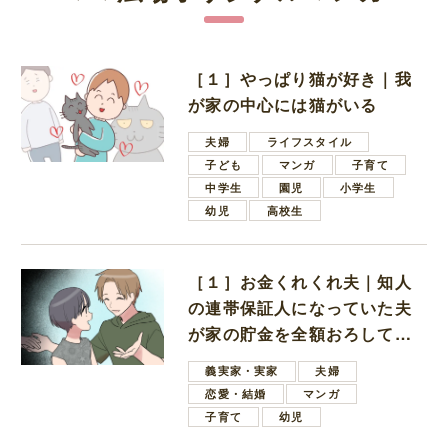
［１］やっぱり猫が好き｜我
が家の中心には猫がいる
夫婦
ライフスタイル
子ども
マンガ
子育て
中学生
園児
小学生
幼児
高校生
［１］お金くれくれ夫｜知人
の連帯保証人になっていた夫
が家の貯金を全額おろしてほ
しいと言ってきた
義実家・実家
夫婦
恋愛・結婚
マンガ
子育て
幼児