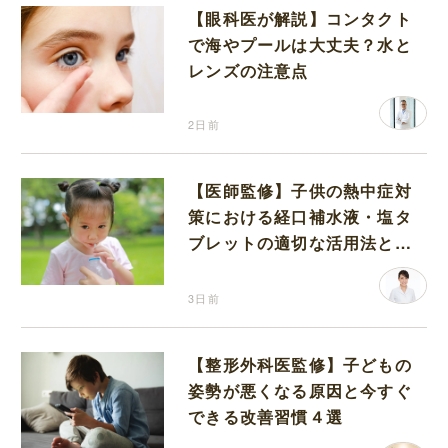
【眼科医が解説】コンタクト
で海やプールは大丈夫？水と
レンズの注意点
2日前
【医師監修】子供の熱中症対
策における経口補水液・塩タ
ブレットの適切な活用法と水
分補給の注意点
3日前
【整形外科医監修】子どもの
姿勢が悪くなる原因と今すぐ
できる改善習慣４選