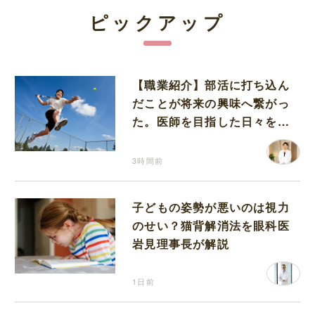
ピックアップ
【職業紹介】部活に打ち込ん
だことが将来の興味へ繋がっ
た。医師を目指した日々を振
り返って思うこと
3時間前
子どもの姿勢が悪いのは視力
のせい？猫背解消法を眼科医
岩見理事長が解説
1日前