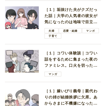
［１］垢抜けた夫がクズだっ
た話｜大学の人気者の彼女が
気になったのは地味で目立た
ない男子学生
夫婦
恋愛・結婚
マンガ
子育て
［１］コワい体験談｜コワい
話をするために集まった夜の
ファミレス。口火を切ったの
は電車好きの男の子ママ
マンガ
［１］嫁いびり義母｜親代わ
りの姉が結婚挨拶に欠席。あ
からさまに不機嫌になった義