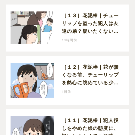
［１３］花泥棒｜チュー
リップを盗った犯人は友
達の弟？疑いたくない気
持ちと真実の間でひとり
19時間前
葛藤する娘
［１２］花泥棒｜花が無
くなる前、チューリップ
を熱心に眺めている少年
がいた
1日前
［１１］花泥棒｜犯人捜
しをやめた娘の態度に、