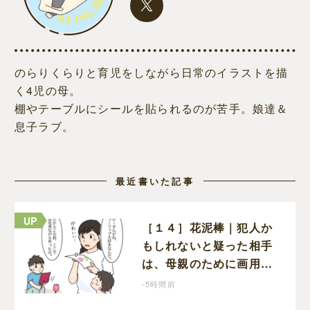
のらりくらりと育児をしながら日常のイラストを描
く4児の母。
棚やテーブルにシールを貼られるのが苦手。娘達＆
息子ラブ。
最近書いた記事
［１４］花泥棒｜犯人か
もしれないと疑った相手
は、母親のために画用紙
でチューリップを作って
-5時間前
いただけだった