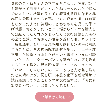
３歳のことねちゃんのママまちさんは、突然パンツ
を嫌がって癇癪を起こすことねちゃんのことで悩ん
でいました。機嫌が良くても着替える時になると暴
れ回り登園するのも必死。でもお迎えの頃には何事
もなかったように笑顔のことねちゃんを見てお手上
げ状態。何とかしたいと片っ端からパンツを購入し
ては緩くしたりゴムを切ったりと試行錯誤したもの
の全て全滅。まちさんが限界を感じた頃、ネットで
「感覚過敏」という言葉を知り療育センターに相談
することに。その後病院で診察を受け、「母子分離
不安」と診断されましたがピンと来ずママ友に相談
したところ、ボクサーパンツを勧められお店を教え
てもらって購入。恐る恐る履いたことねちゃんの
「いや・・じゃない」の一言にやっと光が差し込ん
だと安堵の涙が。同じ頃、洋服や靴下も感覚過敏で
試行錯誤してきたことをママ友に話すと、「何にも
無駄じゃない！」と言ってくれました。
1話目から読む