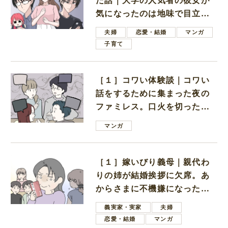
気になったのは地味で目立た
ない男子学生
夫婦
恋愛・結婚
マンガ
子育て
［１］コワい体験談｜コワい
話をするために集まった夜の
ファミレス。口火を切ったの
は電車好きの男の子ママ
マンガ
［１］嫁いびり義母｜親代わ
りの姉が結婚挨拶に欠席。あ
からさまに不機嫌になった義
母
義実家・実家
夫婦
恋愛・結婚
マンガ