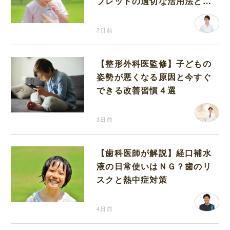
ブレットの適切な活用法と水
分補給の注意点
2日前
【整形外科医監修】子どもの
姿勢が悪くなる原因と今すぐ
できる改善習慣４選
3日前
【歯科医師が解説】経口補水
液の日常使いはＮＧ？歯のリ
スクと熱中症対策
4日前