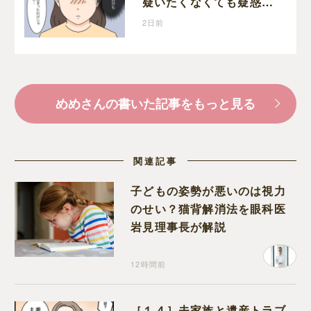
疑いたくなくても疑惑の
目が向いてしまう
2日前
めめさんの書いた記事をもっと見る
関連記事
子どもの姿勢が悪いのは視力
のせい？猫背解消法を眼科医
岩見理事長が解説
12時間前
［１４］夫家族と遺産トラブ