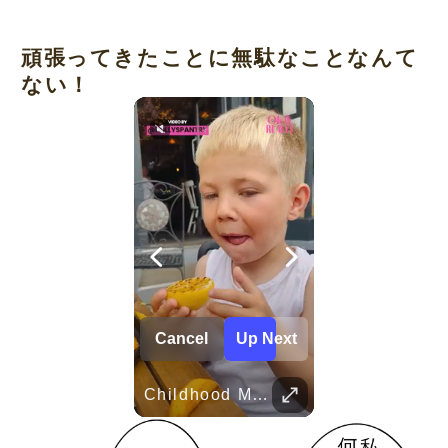
頑張ってきたことに無駄なことなんて
ない！
Cancel
Up Next
Her Standards Are Already High
TRUVID 広島と宮島 – 歴史と美しさ
Childhood Memories
Parent Pranks
TRUVID 野生の北海道 – 雪と自然
TRUVID 魅力的な京都――時を超える静寂と伝統美
TRUVID 餅 ― 日本のやさしい甘さと伝統の味
Her standards are already high