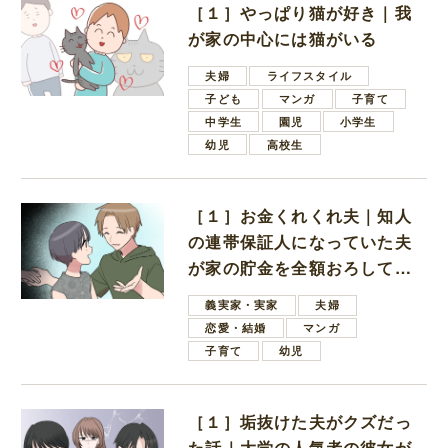
［１］やっぱり猫が好き｜我
が家の中心には猫がいる
夫婦
ライフスタイル
子ども
マンガ
子育て
中学生
園児
小学生
幼児
高校生
［１］お金くれくれ夫｜知人
の連帯保証人になっていた夫
が家の貯金を全額おろしてほ
しいと言ってきた
義実家・実家
夫婦
恋愛・結婚
マンガ
子育て
幼児
［１］垢抜けた夫がクズだっ
た話｜大学の人気者の彼女が