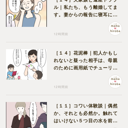
ル｜私たち、もう離婚してま
す。妻からの報告に寝耳に水
の夫は大慌て
12時間前
［１４］花泥棒｜犯人かもし
れないと疑った相手は、母親
のために画用紙でチューリッ
プを作っていただけだった
12時間前
［１１］コワい体験談｜偶然
か、それとも必然か。触れて
はいけない５つ目の水を前に
コワい話を続ける一同