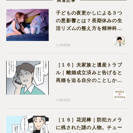
関連記事
子どもの夜更かしによる３つ
の悪影響とは？長期休みの生
活リズムの整え方を精神科医
が解説
12時間前
［１６］夫家族と遺産トラブ
ル｜離婚成立済みと告げると
再婚を迫る自分のことしか考
えない元夫
12時間前
［１６］花泥棒｜防犯カメラ
に残された謎の人物。チュー