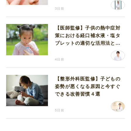
3日前
【医師監修】子供の熱中症対
策における経口補水液・塩タ
ブレットの適切な活用法と水
分補給の注意点
4日前
【整形外科医監修】子どもの
姿勢が悪くなる原因と今すぐ
できる改善習慣４選
5日前