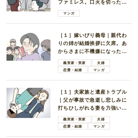
ファミレス。口火を切ったの
は電車好きの男の子ママ
マンガ
［１］嫁いびり義母｜親代わ
りの姉が結婚挨拶に欠席。あ
からさまに不機嫌になった義
母
義実家・実家
夫婦
恋愛・結婚
マンガ
［１］夫家族と遺産トラブル
｜父が事故で急逝し悲しみに
打ちひしがれる妻を力強い言
葉で励ます夫
義実家・実家
夫婦
恋愛・結婚
マンガ