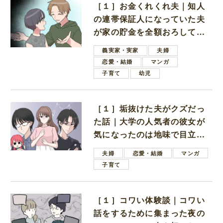
［１］お金くれくれ夫｜知人
の連帯保証人になっていた夫
が家の貯金を全額おろしてほ
しいと言ってきた
義実家・実家
夫婦
恋愛・結婚
マンガ
子育て
幼児
［１］垢抜けた夫がクズだっ
た話｜大学の人気者の彼女が
気になったのは地味で目立た
ない男子学生
夫婦
恋愛・結婚
マンガ
子育て
［１］コワい体験談｜コワい
話をするために集まった夜の