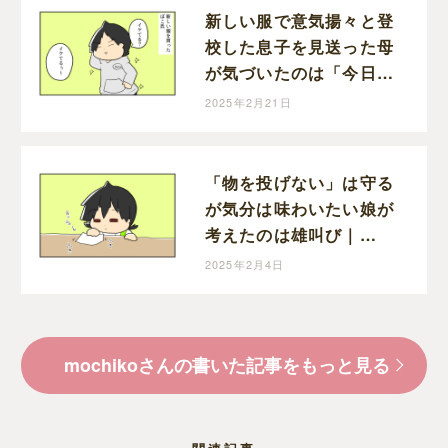
新しい服で意気揚々と登
校した息子を見送った母
が気づいたのは「今日、
習字ある日」｜mochiko
2025年2月21日
の育児マンガ
「物を投げない」は守る
が気分は味わいたい娘が
考えたのは雄叫び｜
mochikoの育児マンガ
2025年2月4日
mochikoさんの書いた記事をもっと見る