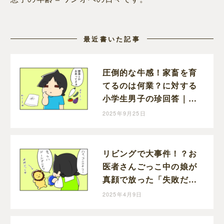
最近書いた記事
圧倒的な牛感！家畜を育
てるのは何業？に対する
小学生男子の珍回答｜
mochikoの育児マンガ
2025年9月25日
リビングで大事件！？お
医者さんごっこ中の娘が
真顔で放った「失敗だ」
｜mochikoの育児マンガ
2025年4月9日