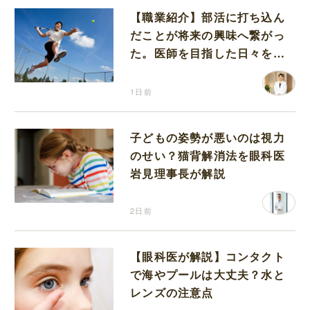
【職業紹介】部活に打ち込ん
だことが将来の興味へ繋がっ
た。医師を目指した日々を振
り返って思うこと
1日前
子どもの姿勢が悪いのは視力
のせい？猫背解消法を眼科医
岩見理事長が解説
2日前
【眼科医が解説】コンタクト
で海やプールは大丈夫？水と
レンズの注意点