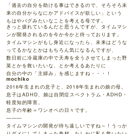
「過去の自分を助ける事はできるので、そろそろ未
来の自分からなにかアドバイスが欲しい」という
もはやバグみたいなことを考える母です。
きっと疲れているんだと思うんですが、タイムマシ
ンが開発されるのを今か今かと待っております。
タイムマシンがもし身近になったら、未来はどうな
ってるかなとかはもちろん気になるんですが、
数日前に冷蔵庫の中で天寿を全うさせてしまった野
菜とかを救いたいな、とか考えるあたりに
自分の中の「主婦み」を感じますね・・・！
mochiko
2016年生まれの息子と、2018年生まれの娘の母。
息子はADHD、娘は自閉症スペクトラム・ADHD・
軽度知的障害。
息子の年齢＝ワンオペの日々です。
———
タイムマシンの開発が待ち遠しいですね～！うっか
りダメにしてしまった食材、たしかに私も救いたい