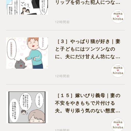
リップを切った犯人につなが
る証拠になるのか期待する
12時間前
［３］やっぱり猫が好き｜妻
と子どもにはツンツンなの
に、夫にだけ甘えん坊になる
猫のギャップに癒される
12時間前
［１５］嫁いびり義母｜妻の
不安をやきもちで片付ける
夫。寄り添う気のない態度に
モヤモヤが募る
12時間前