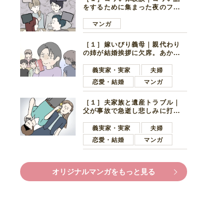
をするために集まった夜のファ
ミレス。口火を切ったのは電車
好きの男の子ママ
マンガ
［１］嫁いびり義母｜親代わり
の姉が結婚挨拶に欠席。あから
さまに不機嫌になった義母
義実家・実家
夫婦
恋愛・結婚
マンガ
［１］夫家族と遺産トラブル｜
父が事故で急逝し悲しみに打ち
ひしがれる妻を力強い言葉で励
ます夫
義実家・実家
夫婦
恋愛・結婚
マンガ
オリジナルマンガをもっと見る