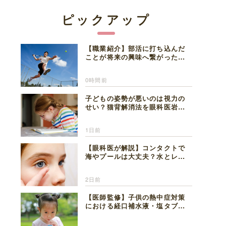
ピックアップ
【職業紹介】部活に打ち込んだ
ことが将来の興味へ繋がった。
医師を目指した日々を振り返っ
て思うこと
0時間前
子どもの姿勢が悪いのは視力の
せい？猫背解消法を眼科医岩見
理事長が解説
1日前
【眼科医が解説】コンタクトで
海やプールは大丈夫？水とレン
ズの注意点
2日前
【医師監修】子供の熱中症対策
における経口補水液・塩タブレ
ットの適切な活用法と水分補給
の注意点