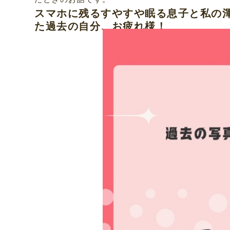
スマホに残るすやすや眠る息子と私の
た過去の自分、お疲れ様！