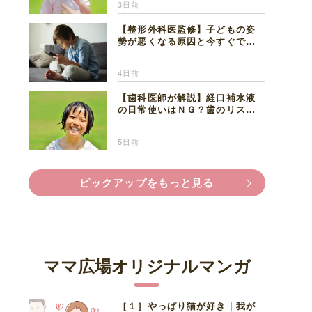
3日前
【整形外科医監修】子どもの姿
勢が悪くなる原因と今すぐでき
る改善習慣４選
4日前
【歯科医師が解説】経口補水液
の日常使いはＮＧ？歯のリスク
と熱中症対策
5日前
ピックアップをもっと見る
ママ広場オリジナルマンガ
［１］やっぱり猫が好き｜我が