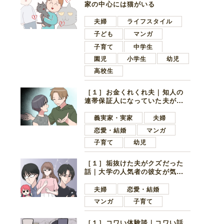
家の中心には猫がいる
夫婦
ライフスタイル
子ども
マンガ
子育て
中学生
園児
小学生
幼児
高校生
［１］お金くれくれ夫｜知人の
連帯保証人になっていた夫が家
の貯金を全額おろしてほしいと
言ってきた
義実家・実家
夫婦
恋愛・結婚
マンガ
子育て
幼児
［１］垢抜けた夫がクズだった
話｜大学の人気者の彼女が気に
なったのは地味で目立たない男
子学生
夫婦
恋愛・結婚
マンガ
子育て
［１］コワい体験談｜コワい話