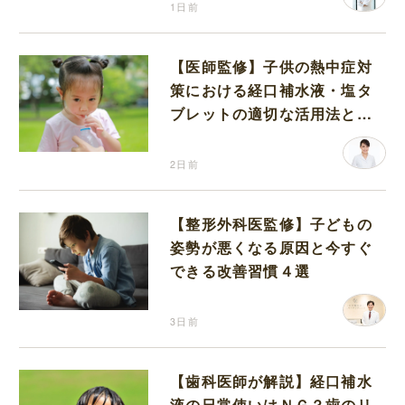
1日前
【医師監修】子供の熱中症対
策における経口補水液・塩タ
ブレットの適切な活用法と水
分補給の注意点
2日前
【整形外科医監修】子どもの
姿勢が悪くなる原因と今すぐ
できる改善習慣４選
3日前
【歯科医師が解説】経口補水
液の日常使いはＮＧ？歯のリ