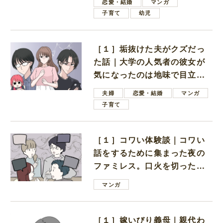
恋愛・結婚
マンガ
子育て
幼児
［１］垢抜けた夫がクズだっ
た話｜大学の人気者の彼女が
気になったのは地味で目立た
ない男子学生
夫婦
恋愛・結婚
マンガ
子育て
［１］コワい体験談｜コワい
話をするために集まった夜の
ファミレス。口火を切ったの
は電車好きの男の子ママ
マンガ
［１］嫁いびり義母｜親代わ