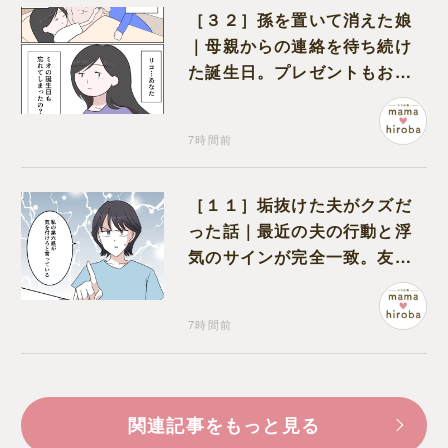
［３２］孫を置いて消えた娘
｜母親からの連絡を待ち続け
た誕生日。プレゼントもお祝
いの言葉も届かなかった
7時間前
［１１］垢抜けた夫がクズだ
った話｜最近の夫の行動と浮
気のサインが完全一致。友人
にも忠告され不安になる
7時間前
関連記事をもっと見る