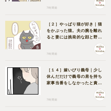
7時間前
［２］やっぱり猫が好き｜猫
をかぶった猫。夫の腕を離れ
ると妻には挑発的な顔と野太
い鳴き声
7時間前
［１４］嫁いびり義母｜少し
休んだだけで義母の肩を持ち
家事当番をしなかったと責め
る夫
7時間前