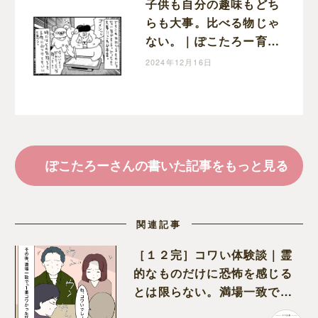
子供も自分の趣味もどち
らも大事。比べる物じゃ
ない。｜ぽこたろー育児
漫画
2024年12月16日
ぽこたろーさんの書いた記事をもっと見る
関連記事
［１２完］コワい体験談｜霊
的なものだけに恐怖を感じる
とは限らない。満場一致でコ
ワいと認定された意外な体験