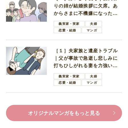
りの姉が結婚挨拶に欠席。あ
からさまに不機嫌になった義
母
義実家・実家
夫婦
恋愛・結婚
マンガ
［１］夫家族と遺産トラブル
｜父が事故で急逝し悲しみに
打ちひしがれる妻を力強い言
葉で励ます夫
義実家・実家
夫婦
恋愛・結婚
マンガ
オリジナルマンガをもっと見る