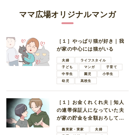
ママ広場オリジナルマンガ
［１］やっぱり猫が好き｜我
が家の中心には猫がいる
夫婦
ライフスタイル
子ども
マンガ
子育て
中学生
園児
小学生
幼児
高校生
［１］お金くれくれ夫｜知人
の連帯保証人になっていた夫
が家の貯金を全額おろしてほ
しいと言ってきた
義実家・実家
夫婦