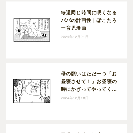
毎週同じ時間に眠くなる
パパの計画性｜ぽこたろ
ー育児漫画
2024年12月21日
母の願いはただ一つ「お
昼寝させて！」お昼寝の
時にかぎってやってくる
宣伝車｜ぽこたろー育児
2024年12月18日
漫画