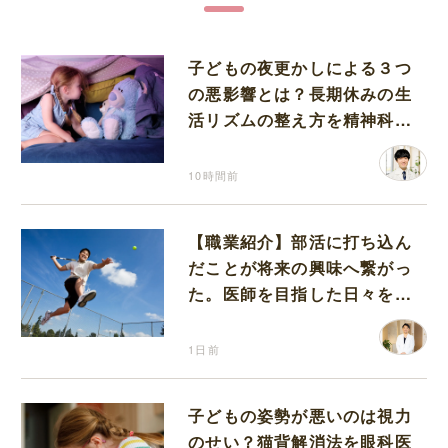
子どもの夜更かしによる３つ
の悪影響とは？長期休みの生
活リズムの整え方を精神科医
が解説
10時間前
【職業紹介】部活に打ち込ん
だことが将来の興味へ繋がっ
た。医師を目指した日々を振
り返って思うこと
1日前
子どもの姿勢が悪いのは視力
のせい？猫背解消法を眼科医