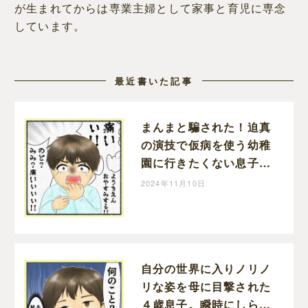
が生まれてからは専業主婦として家事と育児に専念
しています。
最近書いた記事
まんまと騙された！迫真
の演技で仮病を使う幼稚
園に行きたくない息子｜
いずのすずみの育児漫画
2024年11月10日
自分の世界に入りノリノ
リな姿を母に目撃された
４歳息子。瞬時にしらを