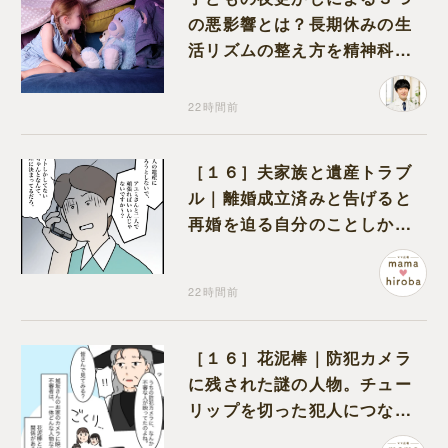
の悪影響とは？長期休みの生
活リズムの整え方を精神科医
が解説
22時間前
［１６］夫家族と遺産トラブ
ル｜離婚成立済みと告げると
再婚を迫る自分のことしか考
えない元夫
22時間前
［１６］花泥棒｜防犯カメラ
に残された謎の人物。チュー
リップを切った犯人につなが
る証拠になるのか期待する