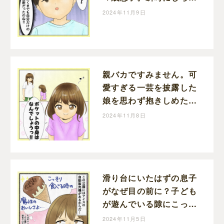
切る様子がかわいい｜い
2024年11月9日
ずのすずみの育児漫画
親バカですみません。可
愛すぎる一芸を披露した
娘を思わず抱きしめた｜
いずのすずみの育児漫画
2024年11月8日
滑り台にいたはずの息子
がなぜ目の前に？子ども
が遊んでいる隙にこっそ
り一人アイス作戦はあっ
2024年11月5日