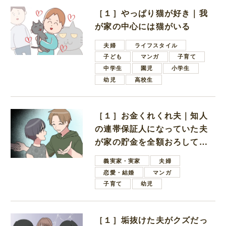
［１］やっぱり猫が好き｜我
が家の中心には猫がいる
夫婦
ライフスタイル
子ども
マンガ
子育て
中学生
園児
小学生
幼児
高校生
［１］お金くれくれ夫｜知人
の連帯保証人になっていた夫
が家の貯金を全額おろしてほ
しいと言ってきた
義実家・実家
夫婦
恋愛・結婚
マンガ
子育て
幼児
［１］垢抜けた夫がクズだっ