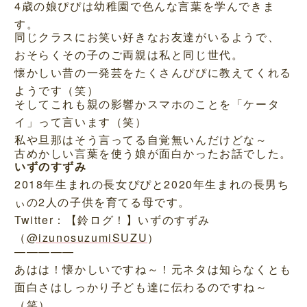
4歳の娘ぴぴは幼稚園で色んな言葉を学んできま
す。
同じクラスにお笑い好きなお友達がいるようで、
おそらくその子のご両親は私と同じ世代。
懐かしい昔の一発芸をたくさんぴぴに教えてくれる
ようです（笑）
そしてこれも親の影響かスマホのことを「ケータ
イ」って言います（笑）
私や旦那はそう言ってる自覚無いんだけどな～
古めかしい言葉を使う娘が面白かったお話でした。
いずのすずみ
2018年生まれの長女ぴぴと2020年生まれの長男ち
ぃの2人の子供を育てる母です。
Twitter：【鈴ログ！】いずのすずみ
（
@izunosuzumiSUZU
）
—————
あはは！懐かしいですね～！元ネタは知らなくとも
面白さはしっかり子ども達に伝わるのですね～
（笑）