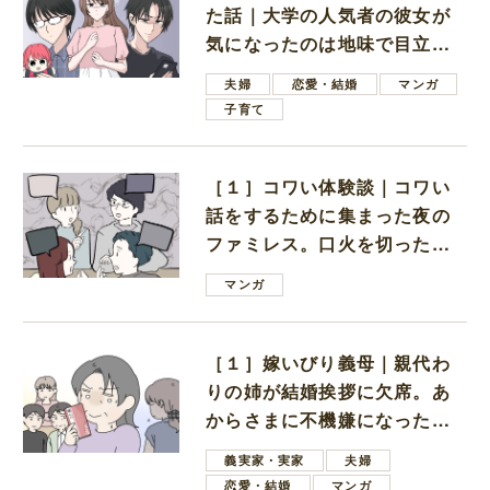
た話｜大学の人気者の彼女が
気になったのは地味で目立た
ない男子学生
夫婦
恋愛・結婚
マンガ
子育て
［１］コワい体験談｜コワい
話をするために集まった夜の
ファミレス。口火を切ったの
は電車好きの男の子ママ
マンガ
［１］嫁いびり義母｜親代わ
りの姉が結婚挨拶に欠席。あ
からさまに不機嫌になった義
母
義実家・実家
夫婦
恋愛・結婚
マンガ