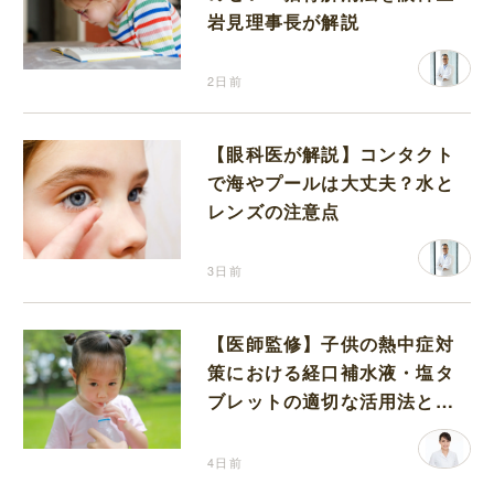
岩見理事長が解説
2日前
【眼科医が解説】コンタクト
で海やプールは大丈夫？水と
レンズの注意点
3日前
【医師監修】子供の熱中症対
策における経口補水液・塩タ
ブレットの適切な活用法と水
分補給の注意点
4日前