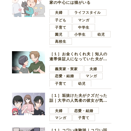
家の中心には猫がいる
夫婦
ライフスタイル
子ども
マンガ
子育て
中学生
園児
小学生
幼児
高校生
［１］お金くれくれ夫｜知人の
連帯保証人になっていた夫が家
の貯金を全額おろしてほしいと
言ってきた
義実家・実家
夫婦
恋愛・結婚
マンガ
子育て
幼児
［１］垢抜けた夫がクズだった
話｜大学の人気者の彼女が気に
なったのは地味で目立たない男
子学生
夫婦
恋愛・結婚
マンガ
子育て
［１］コワい体験談｜コワい話