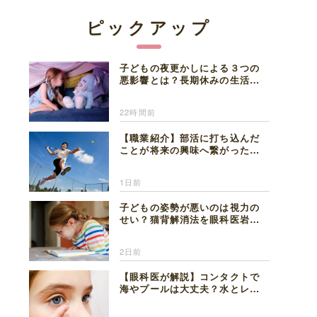
ピックアップ
子どもの夜更かしによる３つの
悪影響とは？長期休みの生活リ
ズムの整え方を精神科医が解説
22時間前
【職業紹介】部活に打ち込んだ
ことが将来の興味へ繋がった。
医師を目指した日々を振り返っ
て思うこと
1日前
子どもの姿勢が悪いのは視力の
せい？猫背解消法を眼科医岩見
理事長が解説
2日前
【眼科医が解説】コンタクトで
海やプールは大丈夫？水とレン
ズの注意点