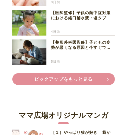
3日前
【医師監修】子供の熱中症対策
における経口補水液・塩タブレ
ットの適切な活用法と水分補給
の注意点
4日前
【整形外科医監修】子どもの姿
勢が悪くなる原因と今すぐでき
る改善習慣４選
5日前
ピックアップをもっと見る
ママ広場オリジナルマンガ
［１］やっぱり猫が好き｜我が