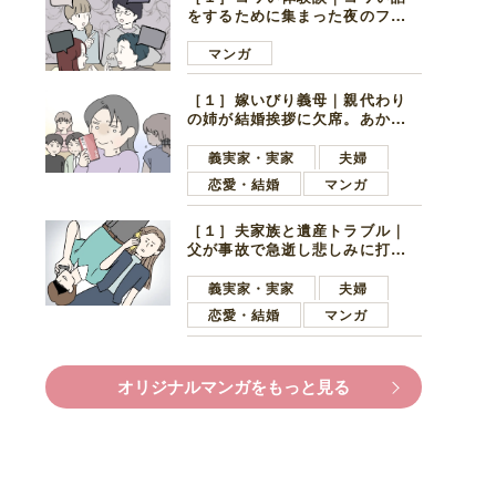
をするために集まった夜のファ
ミレス。口火を切ったのは電車
好きの男の子ママ
マンガ
［１］嫁いびり義母｜親代わり
の姉が結婚挨拶に欠席。あから
さまに不機嫌になった義母
義実家・実家
夫婦
恋愛・結婚
マンガ
［１］夫家族と遺産トラブル｜
父が事故で急逝し悲しみに打ち
ひしがれる妻を力強い言葉で励
ます夫
義実家・実家
夫婦
恋愛・結婚
マンガ
オリジナルマンガをもっと見る