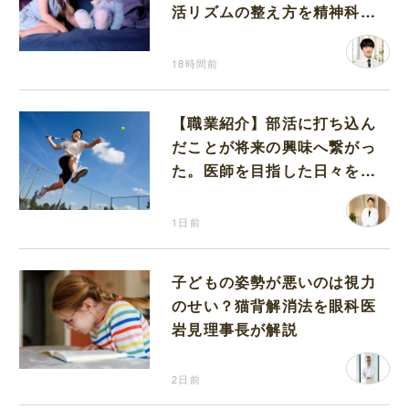
活リズムの整え方を精神科医
が解説
18時間前
【職業紹介】部活に打ち込ん
だことが将来の興味へ繋がっ
た。医師を目指した日々を振
り返って思うこと
1日前
子どもの姿勢が悪いのは視力
のせい？猫背解消法を眼科医
岩見理事長が解説
2日前