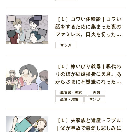
［１］コワい体験談｜コワい
話をするために集まった夜の
ファミレス。口火を切ったの
は電車好きの男の子ママ
マンガ
［１］嫁いびり義母｜親代わ
りの姉が結婚挨拶に欠席。あ
からさまに不機嫌になった義
母
義実家・実家
夫婦
恋愛・結婚
マンガ
［１］夫家族と遺産トラブル
｜父が事故で急逝し悲しみに