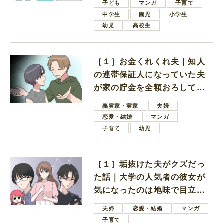
子ども
マンガ
子育て
中学生
園児
小学生
幼児
高校生
［１］お金くれくれ夫｜知人
の連帯保証人になっていた夫
が家の貯金を全額おろしてほ
しいと言ってきた
義実家・実家
夫婦
恋愛・結婚
マンガ
子育て
幼児
［１］垢抜けた夫がクズだっ
た話｜大学の人気者の彼女が
気になったのは地味で目立た
ない男子学生
夫婦
恋愛・結婚
マンガ
子育て