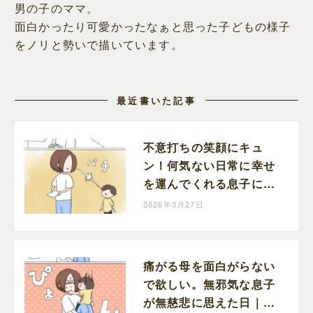
男の子のママ。
面白かったり可愛かったなぁと思った子どもの様子
をノリと勢いで描いています。
最近書いた記事
不意打ちの笑顔にキュ
ン！何気ない日常に幸せ
を運んでくれる息子に感
謝｜ねむりひつじの子育
2026年3月27日
て絵日記
痛がる母を面白がらない
で欲しい。無邪気な息子
が無慈悲に思えた日｜ね