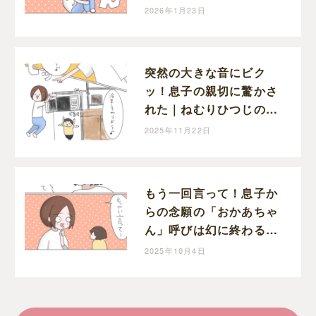
むりひつじの子育て絵日
2026年1月23日
記
突然の大きな音にビク
ッ！息子の親切に驚かさ
れた｜ねむりひつじの子
育て絵日記
2025年11月22日
もう一回言って！息子か
らの念願の「おかあちゃ
ん」呼びは幻に終わる｜
ねむりひつじの子育て絵
2025年10月4日
日記