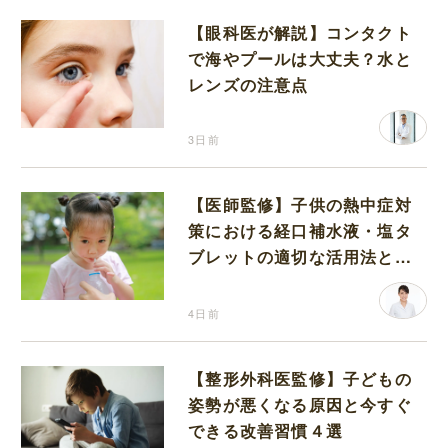
【眼科医が解説】コンタクト
で海やプールは大丈夫？水と
レンズの注意点
3日前
【医師監修】子供の熱中症対
策における経口補水液・塩タ
ブレットの適切な活用法と水
分補給の注意点
4日前
【整形外科医監修】子どもの
姿勢が悪くなる原因と今すぐ
できる改善習慣４選