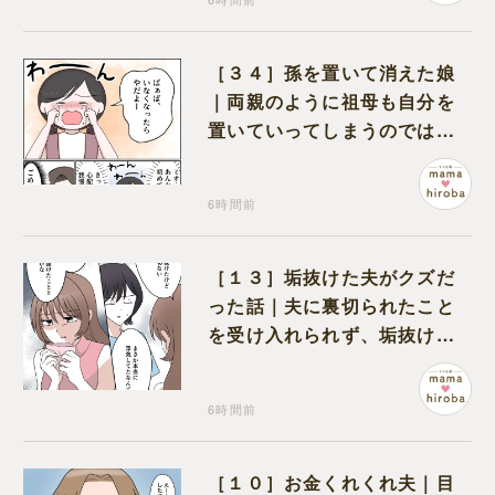
［３４］孫を置いて消えた娘
｜両親のように祖母も自分を
置いていってしまうのでは？
と怯えて泣く孫に心が痛む
6時間前
［１３］垢抜けた夫がクズだ
った話｜夫に裏切られたこと
を受け入れられず、垢抜けた
ことが関係しているのかと嘆
く
6時間前
［１０］お金くれくれ夫｜目