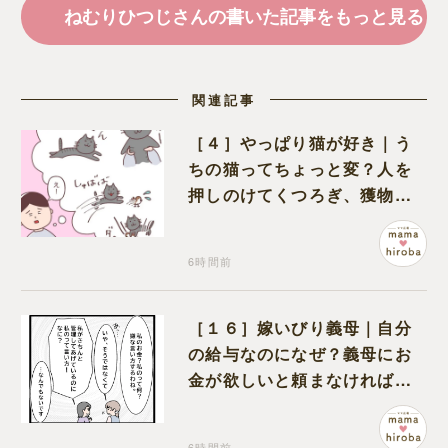
ねむりひつじさんの書いた記事をもっと見る
関連記事
［４］やっぱり猫が好き｜う
ちの猫ってちょっと変？人を
押しのけてくつろぎ、獲物に
も物怖じしない鋼のハート
6時間前
［１６］嫁いびり義母｜自分
の給与なのになぜ？義母にお
金が欲しいと頼まなければな
らない状況に疑問を抱く
6時間前