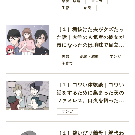
恋愛・結婚
マンガ
子育て
幼児
［１］垢抜けた夫がクズだっ
た話｜大学の人気者の彼女が
気になったのは地味で目立た
ない男子学生
夫婦
恋愛・結婚
マンガ
子育て
［１］コワい体験談｜コワい
話をするために集まった夜の
ファミレス。口火を切ったの
は電車好きの男の子ママ
マンガ
［１］嫁いびり義母｜親代わ