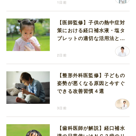
1日前
【医師監修】子供の熱中症対
策における経口補水液・塩タ
ブレットの適切な活用法と水
分補給の注意点
2日前
【整形外科医監修】子どもの
姿勢が悪くなる原因と今すぐ
できる改善習慣４選
3日前
【歯科医師が解説】経口補水
液の日常使いはＮＧ？歯のリ