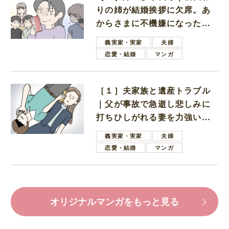
りの姉が結婚挨拶に欠席。あ
からさまに不機嫌になった義
母
義実家・実家
夫婦
恋愛・結婚
マンガ
［１］夫家族と遺産トラブル
｜父が事故で急逝し悲しみに
打ちひしがれる妻を力強い言
葉で励ます夫
義実家・実家
夫婦
恋愛・結婚
マンガ
オリジナルマンガをもっと見る