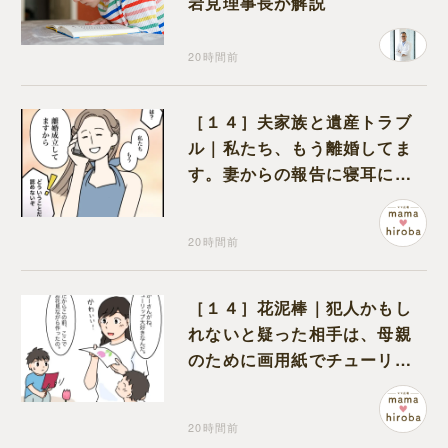
岩見理事長が解説
20時間前
［１４］夫家族と遺産トラブ
ル｜私たち、もう離婚してま
す。妻からの報告に寝耳に水
の夫は大慌て
20時間前
［１４］花泥棒｜犯人かもし
れないと疑った相手は、母親
のために画用紙でチューリッ
プを作っていただけだった
20時間前