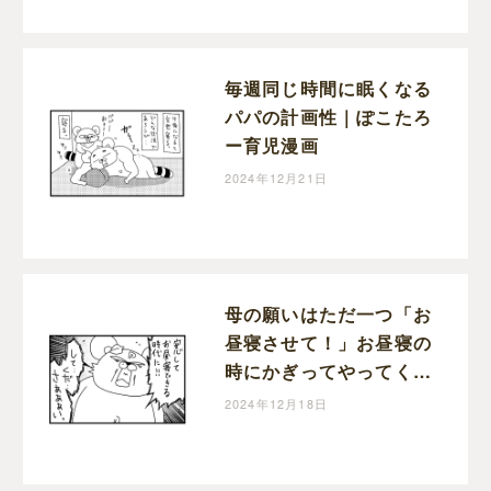
毎週同じ時間に眠くなる
パパの計画性｜ぽこたろ
ー育児漫画
2024年12月21日
母の願いはただ一つ「お
昼寝させて！」お昼寝の
時にかぎってやってくる
宣伝車｜ぽこたろー育児
2024年12月18日
漫画