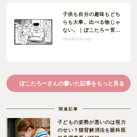
子供も自分の趣味もどち
らも大事。比べる物じゃ
ない。｜ぽこたろー育児
漫画
2024年12月16日
ぽこたろーさんの書いた記事をもっと見る
関連記事
子どもの姿勢が悪いのは視力
のせい？猫背解消法を眼科医