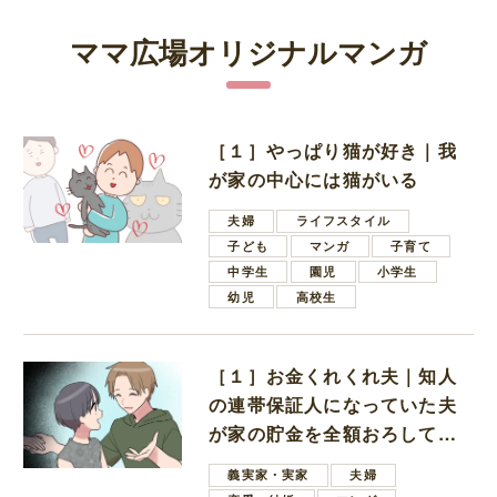
ママ広場オリジナルマンガ
［１］やっぱり猫が好き｜我
が家の中心には猫がいる
夫婦
ライフスタイル
子ども
マンガ
子育て
中学生
園児
小学生
幼児
高校生
［１］お金くれくれ夫｜知人
の連帯保証人になっていた夫
が家の貯金を全額おろしてほ
しいと言ってきた
義実家・実家
夫婦