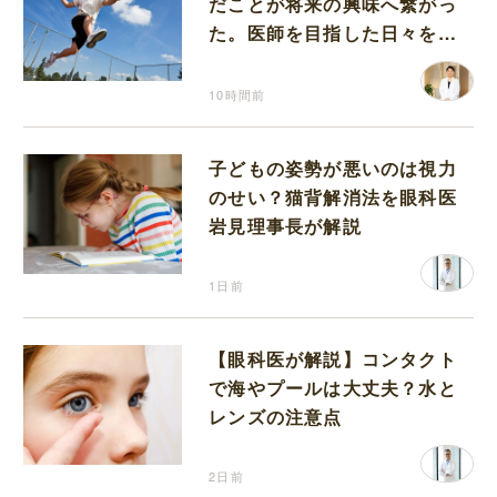
だことが将来の興味へ繋がっ
た。医師を目指した日々を振
り返って思うこと
10時間前
子どもの姿勢が悪いのは視力
のせい？猫背解消法を眼科医
岩見理事長が解説
1日前
【眼科医が解説】コンタクト
で海やプールは大丈夫？水と
レンズの注意点
2日前