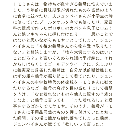
トモミさんは、物持ちが良すぎる義母に悩んでいま
した。５年前に賞味期限が切れたものを当然のよう
に食卓に並べたり、夫ジュンペイさんが小学生の時
に使っていたプールタオルを今でも使ったり、家庭
科の授業で作ったボロボロのカバンを息子ヒロムく
んと娘ツキちゃんに押し付けたり・・・悪いことで
はないと思いながらもモヤッとしてしまい、ジュン
ペイさんに「今後お義母さんから物を受け取りたく
ない」と相談しますが、「物を大切にするのはいい
ことだろ？」と言いくるめられ話は平行線に。それ
からしばらくしてゴールデンウイークに。久しぶり
に義実家に帰省した義姉は、自分が以前断捨離した
はずの服を義母が掘り起こして着ていたり、ジュン
ペイさんの中学校時代の体操服をトモミさんに勧め
たりするなど、義母の奇行を目の当たりにして衝撃
をうけ、「なぜ着れないものを他人に渡すの？処分
しなよ」と義母に言っても、「まだ着れるし」と返
事をするばかりでモヤモヤ。そのうえ、義母がトモ
ミさんに不用品同然のものを押し付けていたと知っ
た瞬間、その場に膝から崩れ落ちてしまった義姉。
ジュンペイさんが慌てて「欲しいって言ったよ