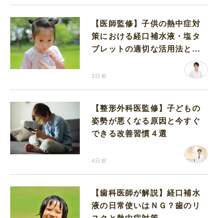
【医師監修】子供の熱中症対
策における経口補水液・塩タ
ブレットの適切な活用法と水
分補給の注意点
3日前
【整形外科医監修】子どもの
姿勢が悪くなる原因と今すぐ
できる改善習慣４選
4日前
【歯科医師が解説】経口補水
液の日常使いはＮＧ？歯のリ
スクと熱中症対策