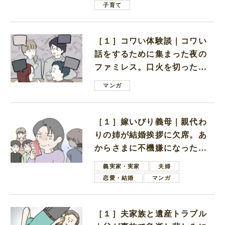
子育て
［１］コワい体験談｜コワい
話をするために集まった夜の
ファミレス。口火を切ったの
は電車好きの男の子ママ
マンガ
［１］嫁いびり義母｜親代わ
りの姉が結婚挨拶に欠席。あ
からさまに不機嫌になった義
母
義実家・実家
夫婦
恋愛・結婚
マンガ
［１］夫家族と遺産トラブル