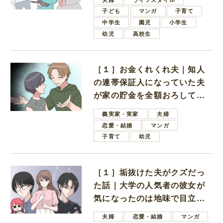
子ども
マンガ
子育て
中学生
園児
小学生
幼児
高校生
［１］お金くれくれ夫｜知人
の連帯保証人になっていた夫
が家の貯金を全額おろしてほ
しいと言ってきた
義実家・実家
夫婦
恋愛・結婚
マンガ
子育て
幼児
［１］垢抜けた夫がクズだっ
た話｜大学の人気者の彼女が
気になったのは地味で目立た
ない男子学生
夫婦
恋愛・結婚
マンガ