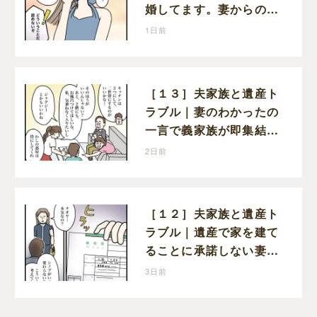
婚してます。妻からの報
告に寝耳に水の夫は大慌
1日前
て
［１３］夫家族と遺産ト
ラブル｜妻のわかったの
一言で義家族が即集結。
新居の話で盛り上がる義
2日前
家族を置いて実家に帰る
妻
［１２］夫家族と遺産ト
ラブル｜遺産で家を建て
ることに承諾しない妻を
従わせるために夫が取り
3日前
出したのは離婚届