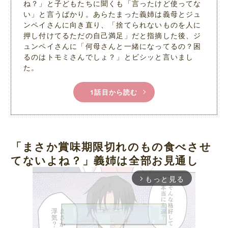
ね？」と子どもたちに聞くも「言ったけど使ってな
い」と言うばかり。あらたまった義姉は義母とジュ
ンペイさんに向き直り、「捨てられないものを人に
押し付けてるただの自己満足」だと指摘した後、ジ
ュンペイさんに「何母さんと一緒になってるの？困
るのはトモミさんでしょ？」とビシッと言いまし
た。
1話目から読む
「まさか賞味期限切れのもの食べさせ
てないよね？」義姉は全部お見通し
もっと見る
arrow_forward_ios