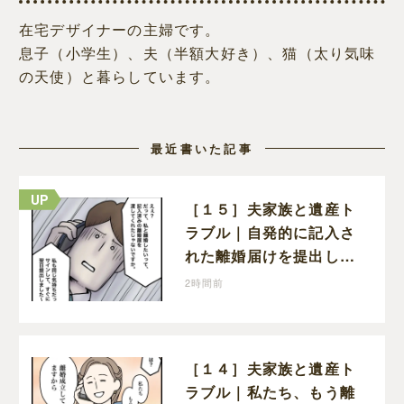
在宅デザイナーの主婦です。
息子（小学生）、夫（半額大好き）、猫（太り気味
の天使）と暮らしています。
最近書いた記事
［１５］夫家族と遺産ト
ラブル｜自発的に記入さ
れた離婚届けを提出した
だけなので、何も問題な
2時間前
し
［１４］夫家族と遺産ト
ラブル｜私たち、もう離