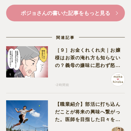
ポジョさんの書いた記事をもっと見る
関連記事
［９］お金くれくれ夫｜お嬢
様はお茶の淹れ方も知らない
の？義母の嫌味に思わず怒り
が込み上げる
-2時間前
【職業紹介】部活に打ち込ん
だことが将来の興味へ繋がっ
た。医師を目指した日々を振
り返って思うこと