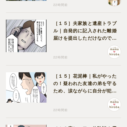
22時間前
［１５］夫家族と遺産トラブ
ル｜自発的に記入された離婚
届けを提出しただけなので、
何も問題なし
22時間前
［１５］花泥棒｜私がやった
の！疑われた友達の弟を守る
ため、涙ながらに自分が犯人
だと名乗り出た娘
22時間前