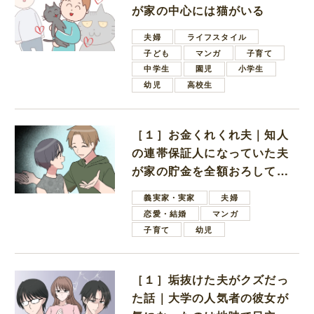
が家の中心には猫がいる
夫婦
ライフスタイル
子ども
マンガ
子育て
中学生
園児
小学生
幼児
高校生
［１］お金くれくれ夫｜知人
の連帯保証人になっていた夫
が家の貯金を全額おろしてほ
しいと言ってきた
義実家・実家
夫婦
恋愛・結婚
マンガ
子育て
幼児
［１］垢抜けた夫がクズだっ
た話｜大学の人気者の彼女が