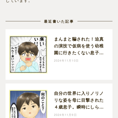
しています。
最近書いた記事
まんまと騙された！迫真
の演技で仮病を使う幼稚
園に行きたくない息子｜
いずのすずみの育児漫画
2024年11月10日
自分の世界に入りノリノ
リな姿を母に目撃された
４歳息子。瞬時にしらを
切る様子がかわいい｜い
2024年11月9日