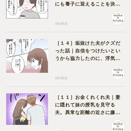
にも養子に迎えることを決心
する
4時間前
［１４］垢抜けた夫がクズだ
った話｜自信をつけたいとい
うから協力したのに、浮気と
いう形で裏切られる
4時間前
［１１］お金くれくれ夫｜妻
に隠れて妹の授乳を見守る
夫。異常な距離の近さに嫌悪
感が湧き上がる