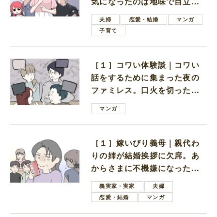
気になったのは地味で目立た
ない男子学生
夫婦
恋愛・結婚
マンガ
子育て
［１］コワい体験談｜コワい
話をするために集まった夜の
ファミレス。口火を切ったの
は電車好きの男の子ママ
マンガ
［１］嫁いびり義母｜親代わ
りの姉が結婚挨拶に欠席。あ
からさまに不機嫌になった義
母
義実家・実家
夫婦
恋愛・結婚
マンガ