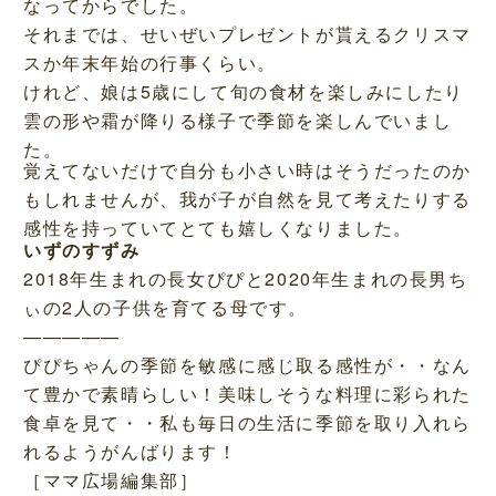
なってからでした。
それまでは、せいぜいプレゼントが貰えるクリスマ
スか年末年始の行事くらい。
けれど、娘は5歳にして旬の食材を楽しみにしたり
雲の形や霜が降りる様子で季節を楽しんでいまし
た。
覚えてないだけで自分も小さい時はそうだったのか
もしれませんが、我が子が自然を見て考えたりする
感性を持っていてとても嬉しくなりました。
いずのすずみ
2018年生まれの長女ぴぴと2020年生まれの長男ち
ぃの2人の子供を育てる母です。
—————
ぴぴちゃんの季節を敏感に感じ取る感性が・・なん
て豊かで素晴らしい！美味しそうな料理に彩られた
食卓を見て・・私も毎日の生活に季節を取り入れら
れるようがんばります！
［ママ広場編集部］