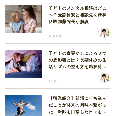
子どものメンタル相談はどこ
へ？受診目安と相談先を精神
科医加藤院長が解説
16時間前
子どもの夜更かしによる３つ
の悪影響とは？長期休みの生
活リズムの整え方を精神科医
が解説
1日前
【職業紹介】部活に打ち込ん
だことが将来の興味へ繋がっ
た。医師を目指した日々を振