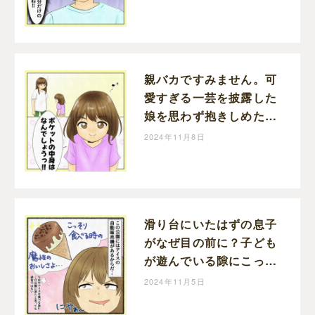
ずのすずみの育児漫画
親バカですみません。可
愛すぎる一芸を披露した
娘を思わず抱きしめた｜
いずのすずみの育児漫画
2024年11月8日
滑り台にいたはずの息子
がなぜ目の前に？子ども
が遊んでいる隙にこっそ
り一人アイス作戦はあっ
2024年11月5日
けなく失敗｜いずのすず