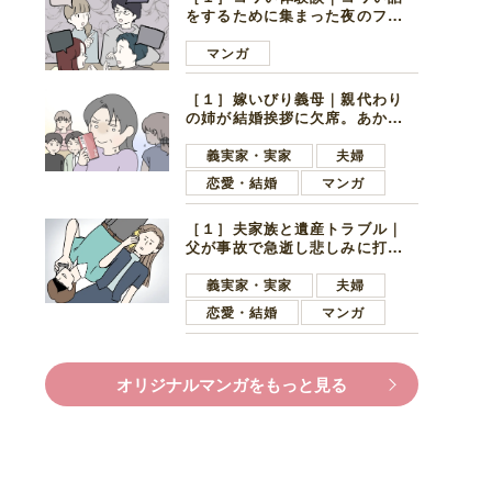
をするために集まった夜のファ
ミレス。口火を切ったのは電車
好きの男の子ママ
マンガ
［１］嫁いびり義母｜親代わり
の姉が結婚挨拶に欠席。あから
さまに不機嫌になった義母
義実家・実家
夫婦
恋愛・結婚
マンガ
［１］夫家族と遺産トラブル｜
父が事故で急逝し悲しみに打ち
ひしがれる妻を力強い言葉で励
ます夫
義実家・実家
夫婦
恋愛・結婚
マンガ
オリジナルマンガをもっと見る