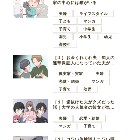
家の中心には猫がいる
夫婦
ライフスタイル
子ども
マンガ
子育て
中学生
園児
小学生
幼児
高校生
［１］お金くれくれ夫｜知人の
連帯保証人になっていた夫が家
の貯金を全額おろしてほしいと
言ってきた
義実家・実家
夫婦
恋愛・結婚
マンガ
子育て
幼児
［１］垢抜けた夫がクズだった
話｜大学の人気者の彼女が気に
なったのは地味で目立たない男
子学生
夫婦
恋愛・結婚
マンガ
子育て
［１］コワい体験談｜コワい話