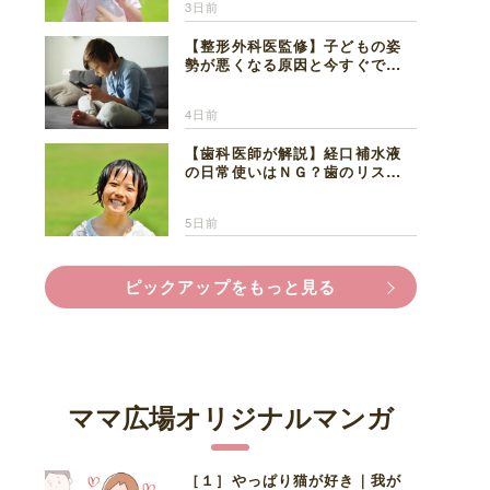
3日前
【整形外科医監修】子どもの姿
勢が悪くなる原因と今すぐでき
る改善習慣４選
4日前
【歯科医師が解説】経口補水液
の日常使いはＮＧ？歯のリスク
と熱中症対策
5日前
ピックアップをもっと見る
ママ広場オリジナルマンガ
［１］やっぱり猫が好き｜我が