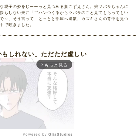
な親子の姿をじーーっと見つめる妻こずえさん。娘ツバサちゃんに
拶もしない夫に「ゴハンつくるからツバサのこと見てもらってもい
で～」そう言って、とっとと部屋へ退散。カズキさんの背中を見つ
中で呟きました。
かもしれない」ただただ虚しい
もっと見る
arrow_forward_ios
Powered by 
GliaStudios