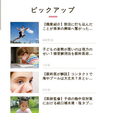
ピックアップ
【職業紹介】部活に打ち込んだ
ことが将来の興味へ繋がった。
医師を目指した日々を振り返っ
て思うこと
6時間前
子どもの姿勢が悪いのは視力の
せい？猫背解消法を眼科医岩見
理事長が解説
1日前
【眼科医が解説】コンタクトで
海やプールは大丈夫？水とレン
ズの注意点
2日前
【医師監修】子供の熱中症対策
における経口補水液・塩タブレ
ットの適切な活用法と水分補給
の注意点